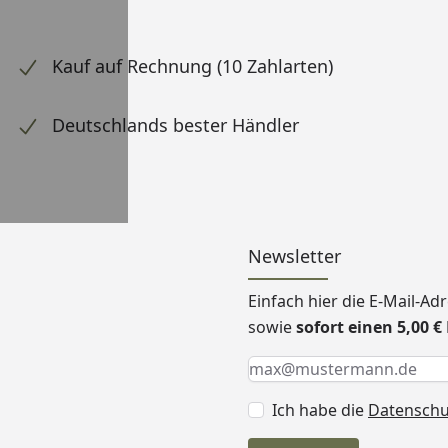
Kauf auf Rechnung (10 Zahlarten)
Deutschlands bester Händler
Newsletter
Einfach hier die E-Mail-A
sowie
sofort einen 5,00 
Keine Eingabe erforderlic
Eingabe erforderlich
E-Mail *
Ich habe die
Datensch