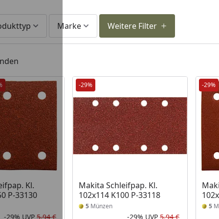
odukttyp
Marke
Weitere Filter
unden
%
-29%
-29%
ifpap. Kl.
Makita Schleifpap. Kl.
Maki
50 P-33130
102x114 K100 P-33118
102x
5
Münzen
5
M
-29%
UVP
5,94 €
-29%
UVP
5,94 €