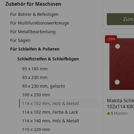
Zubehör für Maschinen
Für Bohrer & Befestigen
Zum
Für Multifunktionswerkzeuge
Für Metallbearbeitung
-28%
Für Sägen
Für Schleifen & Polieren
Schleifstreifen & Schleifbögen
93 x 185 mm
93 x 230 mm
93 x 230 mm, gelocht
100 x 230 mm
Makita Schle
114 x 102 mm, Holz & Metall
102x114 K8
114 x 102 mm, Farbe & Lack
5
Münzen
114 x 140 mm, Holz & Metall
115 x 229 mm