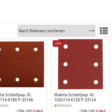
Sortieren
Ansicht 
-29%
ta Schleifpap. Kl.
Makita Schleifpap. Kl.
114 K180 P-33146
102x114 K120 P-33124
ünzen
5
Münzen
-29%
UVP
5,94 €
-29%
UVP
5,94 €