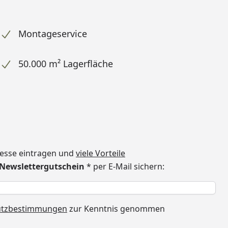
Montageservice
50.000 m² Lagerfläche
dresse eintragen und
viele Vorteile
€ Newslettergutschein
* per E-Mail sichern:
h
utzbestimmungen
zur Kenntnis genommen