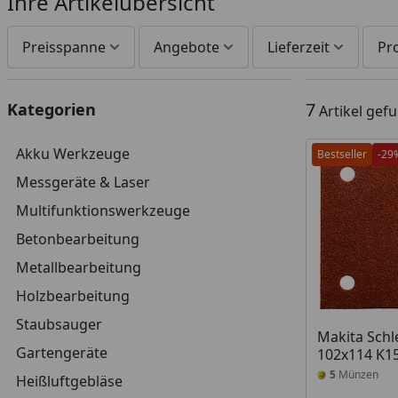
Ihre Artikelübersicht
Preisspanne
Angebote
Lieferzeit
Pr
7
Kategorien
Artikel gef
Akku Werkzeuge
Bestseller
-29
Messgeräte & Laser
Multifunktionswerkzeuge
Betonbearbeitung
Metallbearbeitung
Holzbearbeitung
Staubsauger
Makita Schle
Gartengeräte
102x114 K1
5
Münzen
Heißluftgebläse