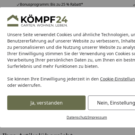
Bonusprogramm: Bis zu 25 % Rabatt*
Hotline
07051 / 9 22 22
4,81
/ 5
Mo-Fr. 8-16 Uhr
25.965 Bewertungen
Unsere Seite verwendet Cookies und ähnliche Technologien, u
Alle Produkte
Highlights
Tipps & Tricks
Alle Produkte
Benutzererfahrung auf unserer Website zu verbessern, Inhalt
zu personalisieren und die Nutzung unserer Website zu analys
Ihrer Einwilligung stimmen Sie der Verwendung von Cookies s
Makita
Akku Werkzeuge
Messgeräte & Laser
M
Verarbeitung Ihrer persönlichen Daten zu, um Ihnen ein best
Surferlebnis und mehr Funktionen zu bieten.
Karibu Pools inkl. gra
Sie können Ihre Einwilligung jederzeit in den
Cookie-Einstellu
oder widerrufen.
Dein Traumpool im Sorglos-Paket: F
Ja, verstanden
Nein, Einstellun
Makita
Zubehör für Maschinen
Für Schleifen & Polieren
Startseite
Makita Schleifpapier 114 x 1
Datenschutz
Impressum