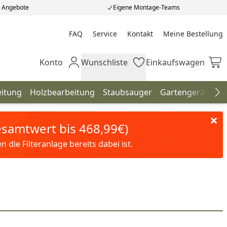
e Angebote
Eigene Montage-Teams
FAQ
Service
Kontakt
Meine Bestellung
Meine Bestellung
Konto
Wunschliste
Einkaufswagen
Mein Konto
Wunschliste
Einkaufswagen
eitung
Holzbearbeitung
Staubsauger
Gartengeräte
H
Na
Gesamtwert bis 468,99€)
die Filteranlage bereits dabei ist.