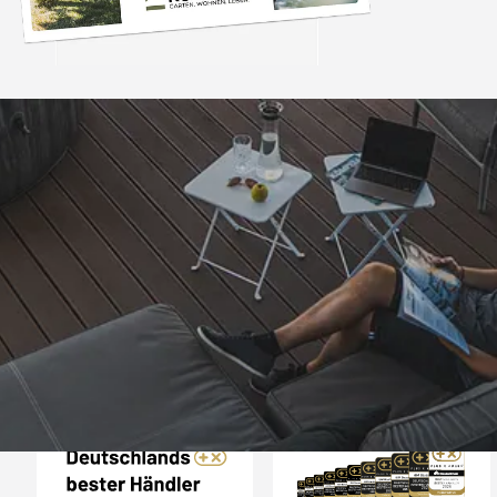
Trusted Shops
„Die Bestellung ist i
Tagen bei mir ein
obwohl ein Woc
dazwischen lag. A
4,81
/ 5
25.965 Bewertungen
Sicherlich nicht d
07.08.202
Bestellung. Vielen Da
so.“
Auszeichnungen