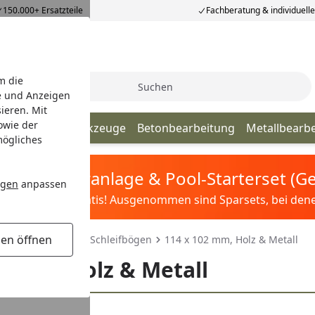
150.000+ Ersatzteile
Fachberatung & individuell
m die
Suche
e und Anzeigen
ieren. Mit
owie der
ultifunktionswerkzeuge
Betonbearbeitung
Metallbearb
mögliches
tis Sandfilteranlage & Pool-Starterset (
ngen
anpassen
ilter&Pflege gratis! Ausgenommen sind Sparsets, bei denen 
gen öffnen
Schleifstreifen & Schleifbögen
114 x 102 mm, Holz & Metall
02 mm, Holz & Metall