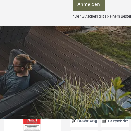
Anmelden
*Der Gutschein gilt ab einem Bestel
Versand
nnerhalb von 4
getroffen,
henende
bsolut TOP!
ie letzte
6
nk und weiter
Akzeptierte Zahlungsa