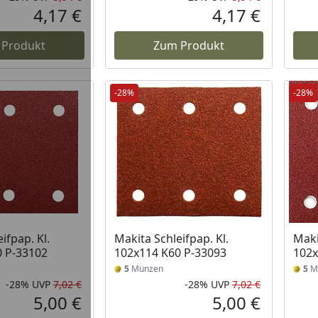
Rabatt in Prozent
Ursprünglicher Preis
Rabatt in 
Ursprüngli
4,17 €
4,17 €
Aktueller Preis
Aktueller P
 Produkt
Zum Produkt
-28%
-28%
ifpap. Kl.
Makita Schleifpap. Kl.
Maki
0 P-33102
102x114 K60 P-33093
102x
5
Münzen
5
M
-28%
UVP
7,02 €
-28%
UVP
7,02 €
Rabatt in Prozent
Ursprünglicher Preis
Rabatt in 
Ursprüngli
5,00 €
5,00 €
Aktueller Preis
Aktueller P