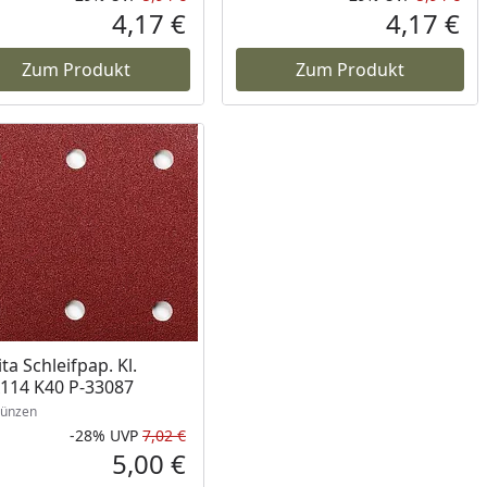
Prozent
cher Preis
Rabatt in Prozent
Ursprünglicher Preis
Rab
Urs
4,17 €
4,17 €
reis
Aktueller Preis
Akt
Zum Produkt
Zum Produkt
ta Schleifpap. Kl.
114 K40 P-33087
ünzen
-28%
UVP
7,02 €
Prozent
cher Preis
Rabatt in Prozent
Ursprünglicher Preis
5,00 €
reis
Aktueller Preis