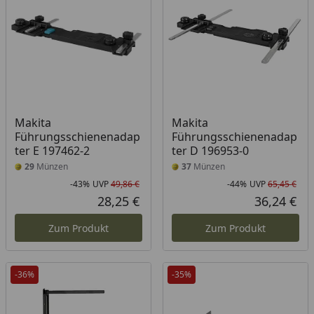
Makita
Makita
Führungsschienenadap
Führungsschienenadap
ter E 197462-2
ter D 196953-0
29
Münzen
37
Münzen
-43%
UVP
49,86 €
-44%
UVP
65,45 €
Rabatt in Prozent
Ursprünglicher Preis
Rab
Urs
28,25 €
36,24 €
Aktueller Preis
Akt
Zum Produkt
Zum Produkt
-36%
-35%