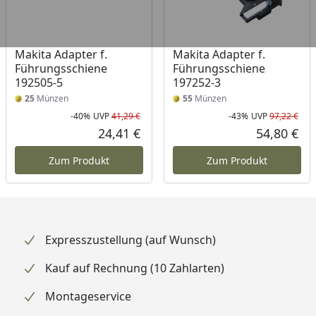
Makita Adapter f.
Makita Adapter f.
Führungsschiene
Führungsschiene
192505-5
197252-3
25
Münzen
55
Münzen
-40%
UVP
41,29 €
-43%
UVP
97,22 €
Rabatt in Prozent
Ursprünglicher Preis
Rab
Urs
24,41 €
54,80 €
Aktueller Preis
Akt
Zum Produkt
Zum Produkt
Expresszustellung (auf Wunsch)
Kauf auf Rechnung (10 Zahlarten)
Montageservice