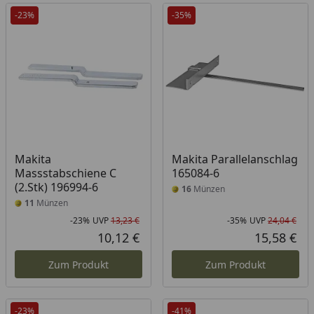
-23%
-35%
Makita
Makita Parallelanschlag
Massstabschiene C
165084-6
(2.Stk) 196994-6
16
Münzen
11
Münzen
-23%
UVP
13,23 €
-35%
UVP
24,04 €
Rabatt in Prozent
Ursprünglicher Preis
Rab
Urs
10,12 €
15,58 €
Aktueller Preis
Akt
Zum Produkt
Zum Produkt
-23%
-41%