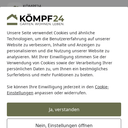
KÖMPF24
Öffnen
Banner schließen
KÖMPF24
kostenlos - Im App Store
Alle Produkte
Mein Konto
Wunschl
Eink
Unsere Seite verwendet Cookies und ähnliche
Technologien, um die Benutzererfahrung auf unserer
Hotline
4,81
/ 5
Suchen
Website zu verbessern, Inhalte und Anzeigen zu
personalisieren und die Nutzung unserer Website zu
analysieren. Mit Ihrer Einwilligung stimmen Sie der
Karibu Pools inkl. gratis Sandfilteranlage & Pool-
Verwendung von Cookies sowie der Verarbeitung Ihrer
Starterset (Gesamtwert bis 468,99€)
persönlichen Daten zu, um Ihnen ein bestmögliches
Surferlebnis und mehr Funktionen zu bieten.
Makita
Zubehör für Maschinen
Für Sägen
Für Handkr
Sie können Ihre Einwilligung jederzeit in den
Cookie-
Startseite
Einstellungen
anpassen oder widerrufen.
Zubehör für Makita
Handkreissägen
Ja, verstanden
Wählen Sie Ihre Wunschkategorie
Nein, Einstellungen öffnen