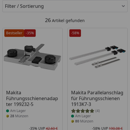
Filter / Sortierung
26
Artikel gefunden
Bestseller
-35%
-58%
Produkt am Lager
Produkt am Lager
Makita
Makita Parallelanschlag
Führungsschienenadap
für Führungsschienen
ter 199232-5
1913K7-3
Am Lager
(4)
28
Münzen
Am Lager
80
Münzen
-35%
UVP
42,60 €
-58%
UVP
190,08 €