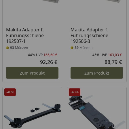
Makita Adapter f.
Makita Adapter f.
Führungsschiene
Führungsschiene
192507-1
192506-3
93
Münzen
89
Münzen
-44%
UVP
166,60 €
-45%
UVP
163,03 €
Rabatt in Prozent
Ursprünglicher Preis
Rab
Urs
92,26 €
88,79 €
Aktueller Preis
Akt
Zum Produkt
Zum Produkt
-40%
-43%