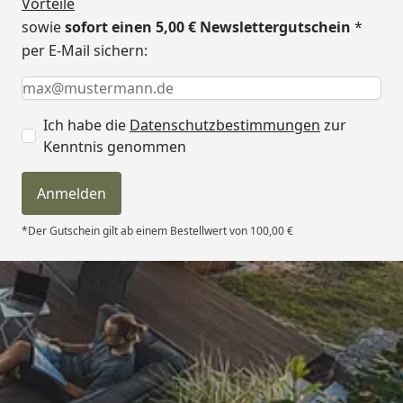
Vorteile
sowie
sofort einen 5,00 € Newslettergutschein
*
per E-Mail sichern:
Keine Eingabe erforderlich
Eingabe erforderlich
E-Mail *
Ich habe die
Datenschutzbestimmungen
zur
Kenntnis genommen
Anmelden
*Der Gutschein gilt ab einem Bestellwert von 100,00 €
Trusted Shops
4,81
/ 5