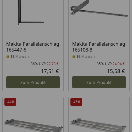
Makita Parallelanschlag
Makita Parallelanschlag
165447-6
165108-8
18
Münzen
16
Münzen
-36%
UVP
27,73 €
-35%
UVP
24,04 €
Rabatt in Prozent
Ursprünglicher Preis
Rab
Urs
17,51 €
15,58 €
Aktueller Preis
Akt
Zum Produkt
Zum Produkt
-44%
-45%