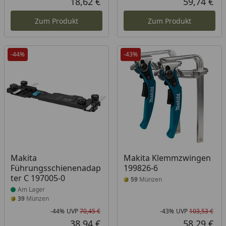
18,62 €
59,74 €
Aktueller Preis
Akt
Zum Produkt
Zum Produkt
-44%
-43%
Produkt am Lager
Makita
Makita Klemmzwingen
Führungsschienenadap
199826-6
ter C 197005-0
59
Münzen
Am Lager
39
Münzen
-44%
UVP
70,45 €
-43%
UVP
103,53 €
Rabatt in Prozent
Ursprünglicher Preis
Rab
Urs
38,94 €
58,29 €