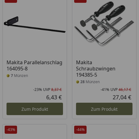
Makita Parallelanschlag
Makita
164095-8
Schraubzwingen
194385-5
7
Münzen
28
Münzen
-23%
UVP
8,37 €
-41%
UVP
46,17 €
Rabatt in Prozent
Ursprünglicher Preis
Rab
Urs
6,43 €
27,04 €
Aktueller Preis
Akt
Zum Produkt
Zum Produkt
-43%
-44%