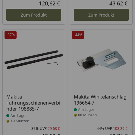
Rabatt in Prozent
Ursprünglicher Preis
Rab
Urs
120,62 €
43,62 €
Aktueller Preis
Akt
Zum Produkt
Zum Produkt
-37%
-44%
Produkt am Lager
Produkt am Lager
Makita
Makita Winkelanschlag
Führungsschienenverbi
196664-7
nder 198885-7
Am Lager
60
Münzen
Am Lager
19
Münzen
-37%
UVP
29,63 €
-44%
UVP
108,29 €
Rabatt in Prozent
Ursprünglicher Preis
Rab
Urs