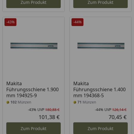
Zum Produkt
Zum Produkt
-43%
-44%
Makita
Makita
Führungsschiene 1.900
Führungsschiene 1.400
mm 194925-9
mm 194368-5
102
Münzen
71
Münzen
-43%
UVP
180,88 €
-44%
UVP
126,14 €
Rabatt in Prozent
Ursprünglicher Preis
Rab
Urs
101,38 €
70,45 €
Aktueller Preis
Akt
Zum Produkt
Zum Produkt