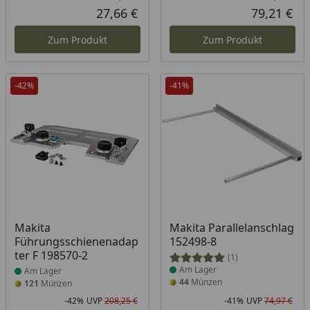
Rabatt in Prozent
Ursprünglicher Preis
Rab
Urs
27,66 €
79,21 €
Aktueller Preis
Akt
Zum Produkt
Zum Produkt
-42%
-41%
Produkt am Lager
Produkt am Lager
Makita
Makita Parallelanschlag
Führungsschienenadap
152498-8
ter F 198570-2
(1)
Am Lager
Am Lager
44
Münzen
121
Münzen
-42%
UVP
208,25 €
-41%
UVP
74,97 €