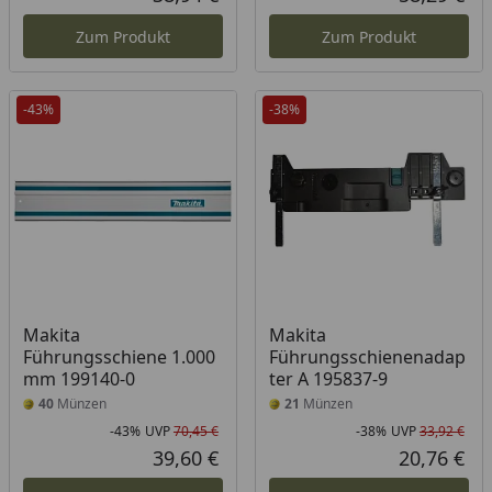
Aktueller Preis
Akt
Zum Produkt
Zum Produkt
-43%
-38%
Makita
Makita
Führungsschiene 1.000
Führungsschienenadap
mm 199140-0
ter A 195837-9
40
Münzen
21
Münzen
-43%
UVP
70,45 €
-38%
UVP
33,92 €
Rabatt in Prozent
Ursprünglicher Preis
Rab
Urs
39,60 €
20,76 €
Aktueller Preis
Akt