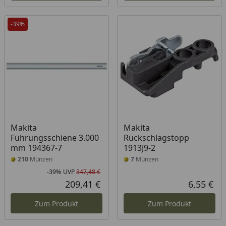
-39%
Makita
Makita
Führungsschiene 3.000
Rückschlagstopp
mm 194367-7
1913J9-2
210
Münzen
7
Münzen
-39%
UVP
347,48 €
Rabatt in Prozent
Ursprünglicher Preis
209,41 €
6,55 €
Aktueller Preis
Akt
Zum Produkt
Zum Produkt