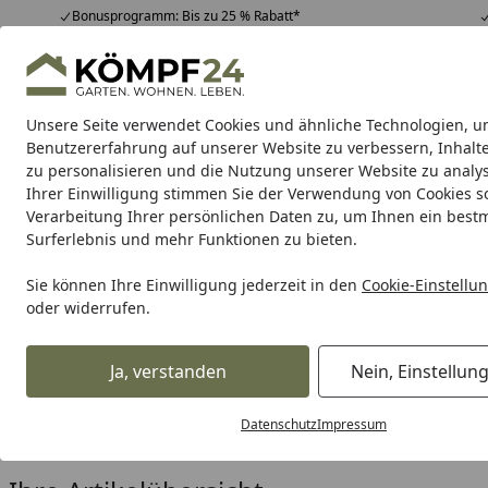
Bonusprogramm: Bis zu 25 % Rabatt*
Hotline
07051 / 9 22 22
4,81
/ 5
Mo-Fr. 8-16 Uhr
25.956 Bewertungen
Unsere Seite verwendet Cookies und ähnliche Technologien, u
Alle Produkte
Highlights
Tipps & Tricks
Alle Produkte
Benutzererfahrung auf unserer Website zu verbessern, Inhalt
zu personalisieren und die Nutzung unserer Website zu analys
Ihrer Einwilligung stimmen Sie der Verwendung von Cookies s
Makita
Akku Werkzeuge
Messgeräte & Laser
M
Verarbeitung Ihrer persönlichen Daten zu, um Ihnen ein best
Surferlebnis und mehr Funktionen zu bieten.
Karibu Pools inkl. gra
Sie können Ihre Einwilligung jederzeit in den
Cookie-Einstellu
oder widerrufen.
Dein Traumpool im Sorglos-Paket: F
Ja, verstanden
Nein, Einstellun
Makita
Zubehör für Maschinen
Für Fräsen
Fräsersets
Startseite
Makita Fräsersets
Datenschutz
Impressum