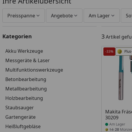
Ihre Artikelübersicht
Preisspanne
Angebote
Am Lager
So
3
Kategorien
Artikel gef
Akku Werkzeuge
-33%
Plus
Messgeräte & Laser
Multifunktionswerkzeuge
Betonbearbeitung
Metallbearbeitung
Holzbearbeitung
Staubsauger
Produkt am
Makita Fräs
Gartengeräte
30209
Am Lager
Heißluftgebläse
14
28
Münze