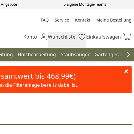
e Angebote
Eigene Montage-Teams
FAQ
Service
Kontakt
Meine Bestellung
Meine Bestellung
Konto
Wunschliste
Einkaufswagen
Mein Konto
Wunschliste
Einkaufswagen
eitung
Holzbearbeitung
Staubsauger
Gartengeräte
H
Na
Gesamtwert bis 468,99€)
die Filteranlage bereits dabei ist.