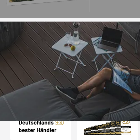
Trusted Shops
„- Retouren Bearbe
umgehend erl
4,81
/ 5
04.08.202
25.956 Bewertungen
Auszeichnungen