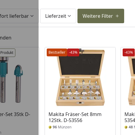
fort lieferbar
Lieferzeit
Weitere Filter
unden
Bestseller
-43%
-43%
-Produkt
 Lager
er-Set 3Stk D-
Makita Fräser-Set 8mm
Maki
12Stk. D-53556
535
96
Münzen
48
n