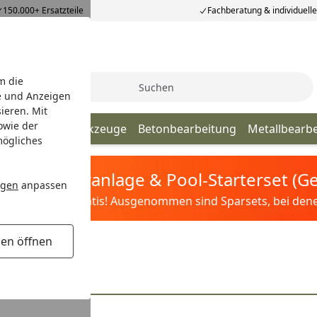
150.000+ Ersatzteile
Fachberatung & individuell
m die
Suche
e und Anzeigen
ieren. Mit
owie der
ultifunktionswerkzeuge
Betonbearbeitung
Metallbearb
mögliches
tis Sandfilteranlage & Pool-Starterset (
ngen
anpassen
ilter&Pflege gratis! Ausgenommen sind Sparsets, bei denen 
gen öffnen