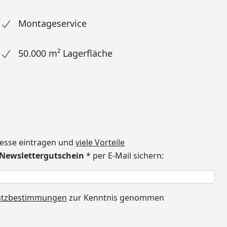
Montageservice
50.000 m² Lagerfläche
dresse eintragen und
viele Vorteile
€ Newslettergutschein
* per E-Mail sichern:
h
utzbestimmungen
zur Kenntnis genommen