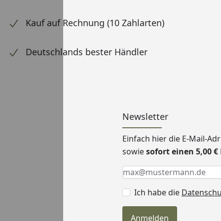
Kauf auf Rechnung (10 Zahlarten)
Deutschlands bester Händler
Newsletter
Einfach hier die E-Mail-A
sowie
sofort einen 5,00 
Keine Eingabe erforderlic
Eingabe erforderlich
E-Mail *
Ich habe die
Datensch
Anmelden