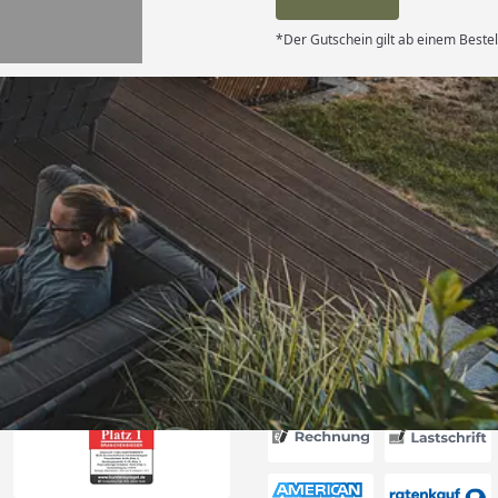
*Der Gutschein gilt ab einem Bestel
Versand
itung wurde
edigt“
6
Akzeptierte Zahlungsa