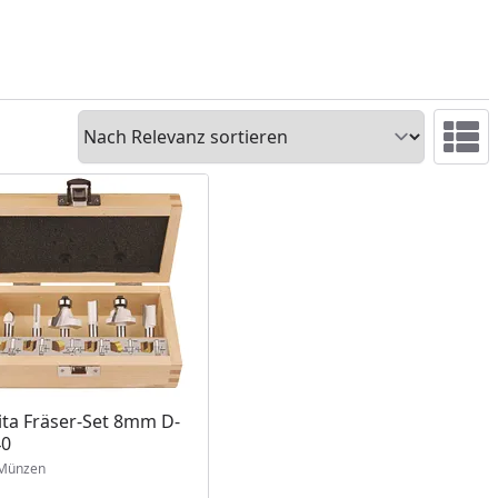
Sortieren
Ansicht 
ta Fräser-Set 8mm D-
40
Münzen