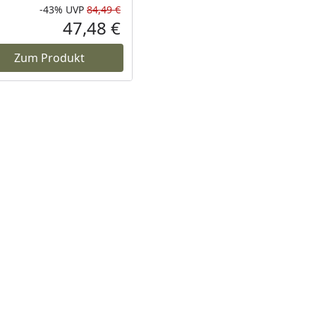
-43%
UVP
84,49 €
Prozent
cher Preis
Rabatt in Prozent
Ursprünglicher Preis
47,48 €
reis
Aktueller Preis
Zum Produkt