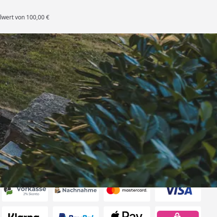
lwert von 100,00 €
rten