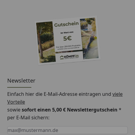
Newsletter
Einfach hier die E-Mail-Adresse eintragen und
viele
Vorteile
sowie
sofort einen 5,00 € Newslettergutschein
*
per E-Mail sichern:
Keine Eingabe erforderlich
Eingabe erforderlich
E-Mail *