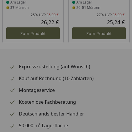
Am Lager
Am Lager
27
Münzen
26
51
Münzen
-25%
UVP
35,00 €
-27%
UVP
35,00 €
Rabatt in Prozent
Ursprünglicher Preis
Rab
Urs
26,22 €
25,24 €
Aktueller Preis
Akt
Zum Produkt
Zum Produkt
Expresszustellung (auf Wunsch)
Kauf auf Rechnung (10 Zahlarten)
Montageservice
Kostenlose Fachberatung
Deutschlands bester Händler
50.000 m² Lagerfläche