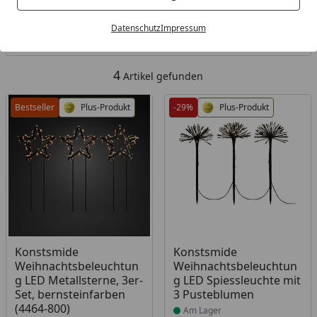
Kategorien
Datenschutz
Impressum
Filter / Sortierung
4
Artikel gefunden
Bestseller
Plus-Produkt
-29%
Plus-Produkt
Produkt am Lager
Produkt am Lager
Konstsmide
Konstsmide
Weihnachtsbeleuchtun
Weihnachtsbeleuchtun
g LED Metallsterne, 3er-
g LED Spiessleuchte mit
Set, bernsteinfarben
3 Pusteblumen
(4464-800)
Am Lager