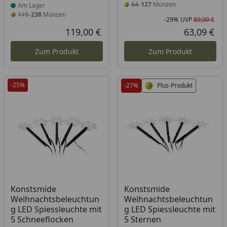
64
127
Münzen
Am Lager
119
238
Münzen
-29%
UVP
89,00 €
Rab
Urs
119,00 €
63,09 €
Aktueller Preis
Akt
Zum Produkt
Zum Produkt
-25%
-27%
Plus-Produkt
Produkt am Lager
Produkt am Lager
Konstsmide
Konstsmide
Weihnachtsbeleuchtun
Weihnachtsbeleuchtun
g LED Spiessleuchte mit
g LED Spiessleuchte mit
5 Schneeflocken
5 Sternen