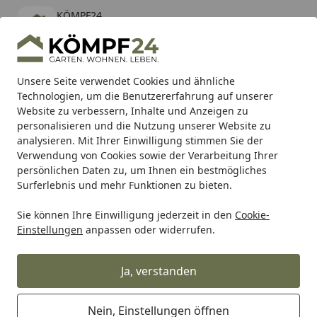
KÖMPF24
Öffnen
Banner schließen
KÖMPF24
kostenlos - Im App Store
Alle Produkte
Mein Konto
Wunschl
Eink
Unsere Seite verwendet Cookies und ähnliche
Technologien, um die Benutzererfahrung auf unserer
Hotline
4,81
/ 5
Suchen
Website zu verbessern, Inhalte und Anzeigen zu
personalisieren und die Nutzung unserer Website zu
analysieren. Mit Ihrer Einwilligung stimmen Sie der
Karibu Pools inkl. gratis Sandfilteranlage & Pool-
Verwendung von Cookies sowie der Verarbeitung Ihrer
Starterset (Gesamtwert bis 468,99€)
persönlichen Daten zu, um Ihnen ein bestmögliches
Surferlebnis und mehr Funktionen zu bieten.
Konstsmide
Konstsmide Weihnachtsbeleuchtung
Weihn
Sie können Ihre Einwilligung jederzeit in den
Cookie-
Startseite
Einstellungen
anpassen oder widerrufen.
Konstsmide Lichterzweige & Bäume
Ja, verstanden
Ihre Artikelübersicht
Nein, Einstellungen öffnen