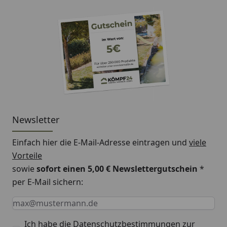
Newsletter
Einfach hier die E-Mail-Adresse eintragen und
viele
Vorteile
sowie
sofort einen 5,00 € Newslettergutschein
*
per E-Mail sichern:
Keine Eingabe erforderlich
Eingabe erforderlich
E-Mail *
Ich habe die
Datenschutzbestimmungen
zur