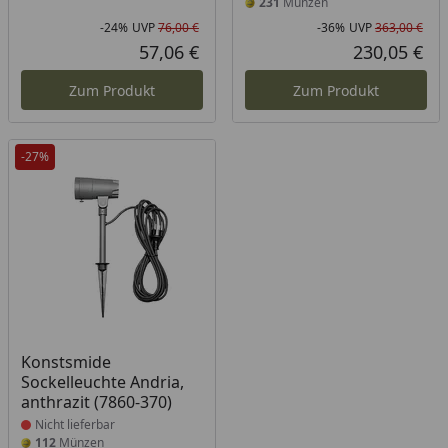
231
Münzen
-24%
UVP
76,00 €
-36%
UVP
363,00 €
Rabatt in Prozent
Ursprünglicher Preis
Rab
Urs
57,06 €
230,05 €
Aktueller Preis
Akt
Zum Produkt
Zum Produkt
-27%
Produkt nicht lieferbar
Konstsmide
Sockelleuchte Andria,
anthrazit (7860-370)
Nicht lieferbar
112
Münzen