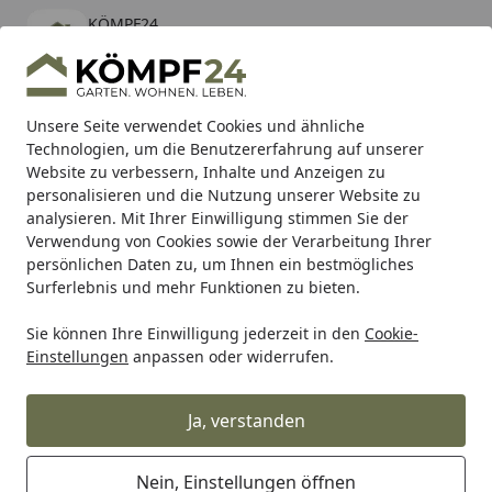
KÖMPF24
Öffnen
Banner schließen
KÖMPF24
kostenlos - Im App Store
Alle Produkte
Mein Konto
Wunschl
Eink
Unsere Seite verwendet Cookies und ähnliche
Technologien, um die Benutzererfahrung auf unserer
Hotline
4,81
/ 5
Suchen
Website zu verbessern, Inhalte und Anzeigen zu
personalisieren und die Nutzung unserer Website zu
analysieren. Mit Ihrer Einwilligung stimmen Sie der
Karibu Pools inkl. gratis Sandfilteranlage & Pool-
Verwendung von Cookies sowie der Verarbeitung Ihrer
Starterset (Gesamtwert bis 468,99€)
persönlichen Daten zu, um Ihnen ein bestmögliches
Surferlebnis und mehr Funktionen zu bieten.
Konstsmide
Außenbereich
Außenbeleuchtung
Konsts
Sie können Ihre Einwilligung jederzeit in den
Cookie-
Startseite
Einstellungen
anpassen oder widerrufen.
Konstsmide Sockelleuchten
Ja, verstanden
Ihre Artikelübersicht
Nein, Einstellungen öffnen