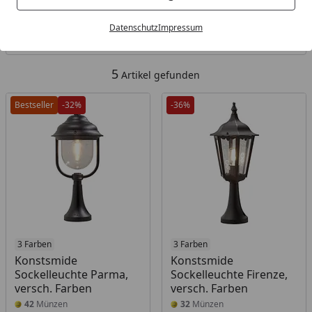
Kategorien
Datenschutz
Impressum
Filter / Sortierung
5
Artikel gefunden
Bestseller
-32%
-36%
3 Farben
3 Farben
Konstsmide
Konstsmide
Sockelleuchte Parma,
Sockelleuchte Firenze,
versch. Farben
versch. Farben
42
Münzen
32
Münzen