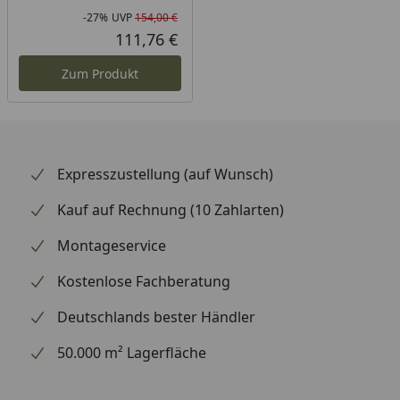
-27%
UVP
154,00 €
Rabatt in Prozent
Ursprünglicher Preis
111,76 €
Aktueller Preis
Zum Produkt
Expresszustellung (auf Wunsch)
Kauf auf Rechnung (10 Zahlarten)
Montageservice
Kostenlose Fachberatung
Deutschlands bester Händler
50.000 m² Lagerfläche