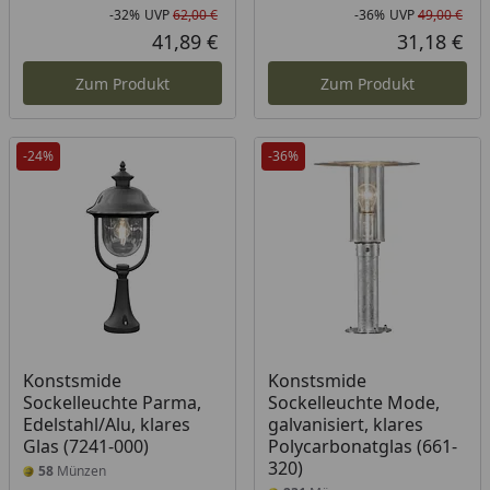
-32%
UVP
62,00 €
-36%
UVP
49,00 €
Rabatt in Prozent
Ursprünglicher Preis
Rab
Urs
41,89 €
31,18 €
Aktueller Preis
Akt
Zum Produkt
Zum Produkt
-24%
-36%
Konstsmide
Konstsmide
Sockelleuchte Parma,
Sockelleuchte Mode,
Edelstahl/Alu, klares
galvanisiert, klares
Glas (7241-000)
Polycarbonatglas (661-
320)
58
Münzen