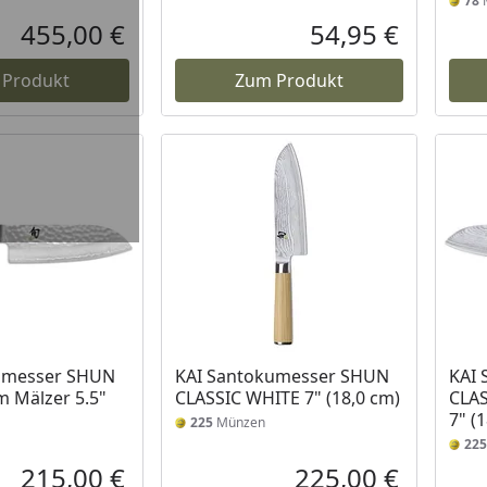
78
455,00 €
54,95 €
Aktueller Preis
Aktueller P
 Produkt
Zum Produkt
umesser SHUN
KAI Santokumesser SHUN
KAI
 Mälzer 5.5"
CLASSIC WHITE 7" (18,0 cm)
CLAS
7" (
225
Münzen
225
215,00 €
225,00 €