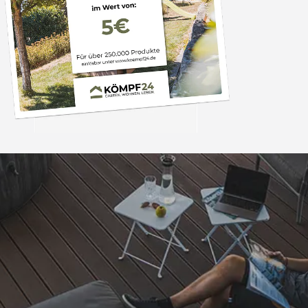
Trusted Shops
„- Retouren Bearbe
umgehend erl
4,81
/ 5
04.08.202
25.957 Bewertungen