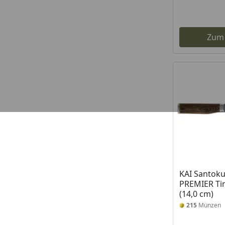
Zum
KAI Santok
PREMIER Tim
(14,0 cm)
215
Münzen