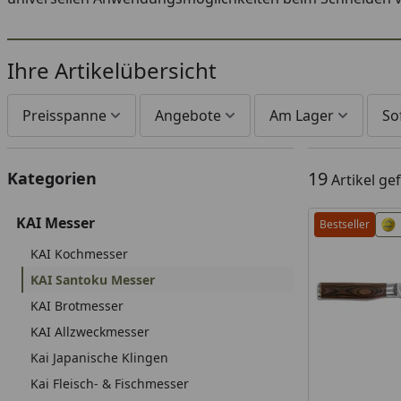
Ihre Artikelübersicht
Preisspanne
Angebote
Am Lager
So
19
Kategorien
Artikel g
KAI Messer
Bestseller
KAI Kochmesser
KAI Santoku Messer
KAI Brotmesser
KAI Allzweckmesser
Kai Japanische Klingen
Kai Fleisch- & Fischmesser