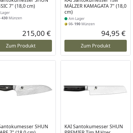
 Santokumesser SHUN
KAI Santokumesser TIM
SIC 7" (18,0 cm)
MÄLZER KAMAGATA 7" (18,0
cm)
Lager
5
430
Münzen
Am Lager
95
190
Münzen
215,00 €
94,95 €
reis
Aktueller Preis
Akt
Zum Produkt
Zum Produkt
 Santokumesser SHUN
KAI Santokumesser SHUN
RE 7" (18,0 cm)
PREMIER Tim Mälzer