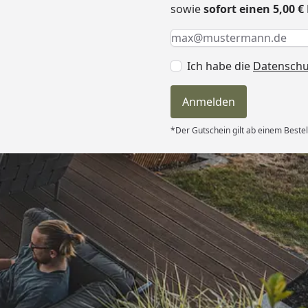
sowie
sofort einen 5,00 
Keine Eingabe erforderlic
Eingabe erforderlich
E-Mail *
Ich habe die
Datensch
Anmelden
*Der Gutschein gilt ab einem Bestel
Versand
itung wurde
edigt“
6