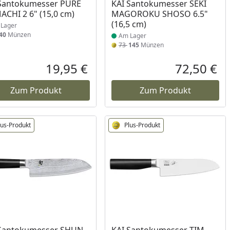
ukt am Lager
Produkt am Lager
 Santokumesser PURE
KAI Santokumesser SEKI
CHI 2 6" (15,0 cm)
MAGOROKU SHOSO 6.5"
(16,5 cm)
Lager
40
Münzen
Am Lager
73
145
Münzen
Prozent
cher Preis
19,95 €
72,50 €
reis
Aktueller Preis
Akt
Zum Produkt
Zum Produkt
lus-Produkt
Plus-Produkt
ukt am Lager
Produkt am Lager