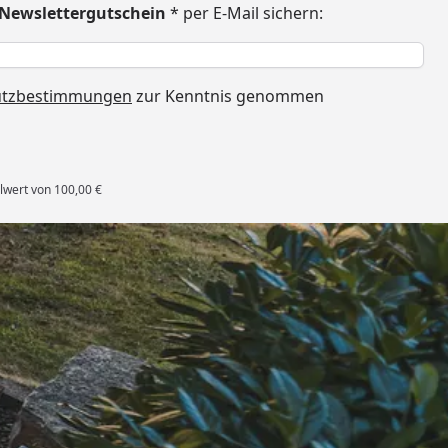
€ Newslettergutschein
* per E-Mail sichern:
h
utzbestimmungen
zur Kenntnis genommen
lwert von 100,00 €