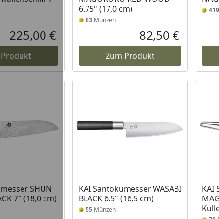
6.75" (17,0 cm)
419
83
Münzen
225,00 €
82,50 €
Aktueller Preis
Aktueller P
 Produkt
Zum Produkt
umesser SHUN
KAI Santokumesser WASABI
KAI 
CK 7" (18,0 cm)
BLACK 6.5" (16,5 cm)
MAG
Kull
55
Münzen