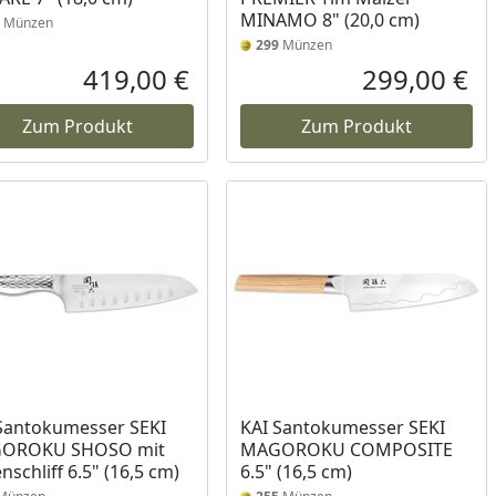
MINAMO 8" (20,0 cm)
Münzen
299
Münzen
419,00 €
299,00 €
reis
Aktueller Preis
Akt
Zum Produkt
Zum Produkt
Santokumesser SEKI
KAI Santokumesser SEKI
OROKU SHOSO mit
MAGOROKU COMPOSITE
enschliff 6.5" (16,5 cm)
6.5" (16,5 cm)