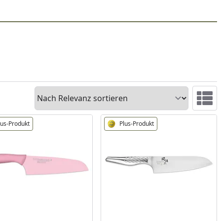
Sortieren
Ansicht 
lus-Produkt
Plus-Produkt