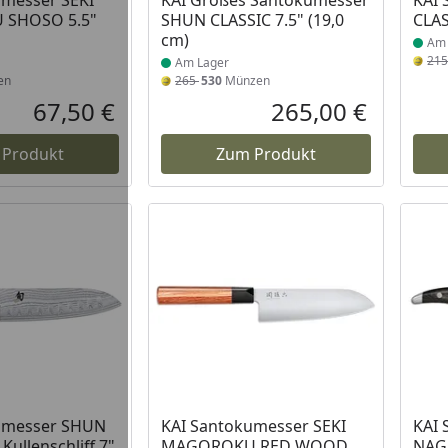
umesser SEKI
KAI Großes Santokumesser
KAI
SHOSO 5.5"
SHUN CLASSIC 7.5" (19,0
CLAS
cm)
Am 
21
Am Lager
en
265
530
Münzen
67,50 €
265,00 €
Aktueller Preis
Aktueller P
 Produkt
Zum Produkt
umesser SHUN
KAI Santokumesser SEKI
KAI
Kullenschliff 7"
MAGOROKU RED WOOD
NAGA