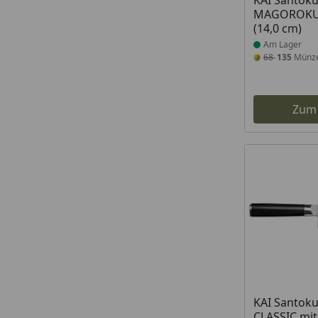
KAI Santok
MAGOROKU 
(14,0 cm)
Am Lager
68
135
Münz
Zum
KAI Santok
CLASSIC mit 