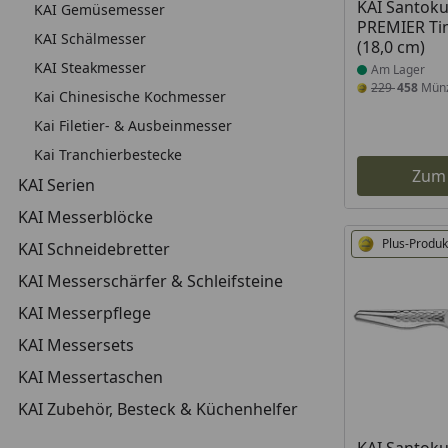
Produkt am
KAI Santok
KAI Gemüsemesser
PREMIER Ti
KAI Schälmesser
(18,0 cm)
KAI Steakmesser
Am Lager
229
458
Mün
Kai Chinesische Kochmesser
Kai Filetier- & Ausbeinmesser
Kai Tranchierbestecke
Zum
KAI Serien
KAI Messerblöcke
Plus-Produk
KAI Schneidebretter
KAI Messerschärfer & Schleifsteine
KAI Messerpflege
KAI Messersets
KAI Messertaschen
KAI Zubehör, Besteck & Küchenhelfer
Produkt am