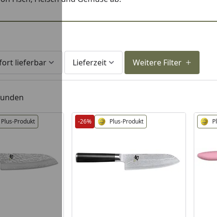
fort lieferbar
Lieferzeit
Weitere Filter
efunden
Plus-Produkt
-26%
Plus-Produkt
P