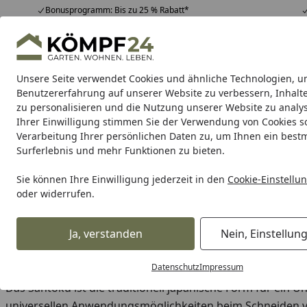
Bonusprogramm: Bis zu 25 % Rabatt*
Hotline
07051 / 9 22 22
4,81
/ 5
Mo-Fr. 8-16 Uhr
25.957 Bewertungen
Unsere Seite verwendet Cookies und ähnliche Technologien, u
Alle Produkte
Highlights
Tipps & Tricks
Alle Produkte
Benutzererfahrung auf unserer Website zu verbessern, Inhalt
zu personalisieren und die Nutzung unserer Website zu analys
Ihrer Einwilligung stimmen Sie der Verwendung von Cookies s
KAI
KAI Messer
KAI Serien
KAI Messerblöcke
K
Verarbeitung Ihrer persönlichen Daten zu, um Ihnen ein best
Surferlebnis und mehr Funktionen zu bieten.
Karibu Pools inkl. gra
Sie können Ihre Einwilligung jederzeit in den
Cookie-Einstellu
oder widerrufen.
Dein Traumpool im Sorglos-Paket: F
Ja, verstanden
Nein, Einstellun
KAI
KAI Messer
KAI Santoku Messer
Startseite
KAI Santoku Messer
Datenschutz
Impressum
Das Santoku ist die traditionell japanische Form für ein 
universellen Anwendungsmöglichkeiten beim Schneiden vo