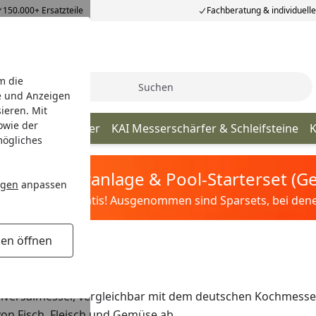
150.000+ Ersatzteile
Fachberatung & individuell
m die
Suche
e und Anzeigen
ieren. Mit
owie der
AI Schneidebretter
KAI Messerschärfer & Schleifsteine
K
mögliches
tis Sandfilteranlage & Pool-Starterset (
ngen
anpassen
ilter&Pflege gratis! Ausgenommen sind Sparsets, bei denen 
gen öffnen
Universalmesser, vergleichbar mit dem deutschen Kochmesser.
n Fisch, Fleisch und Gemüse ab.