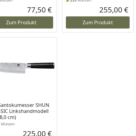
Münzen
255
Münzen
77,50 €
255,00 €
reis
Aktueller Preis
Akt
Zum Produkt
Zum Produkt
 Santokumesser SHUN
SIC Linkshandmodell
18,0 cm)
Münzen
225,00 €