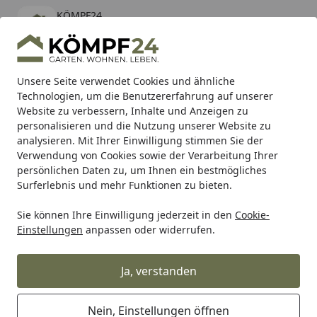
KÖMPF24
Öffnen
Banner schließen
KÖMPF24
kostenlos - Im App Store
Alle Produkte
Mein Konto
Wunschl
Eink
Unsere Seite verwendet Cookies und ähnliche
Technologien, um die Benutzererfahrung auf unserer
Hotline
4,81
/ 5
Suchen
Website zu verbessern, Inhalte und Anzeigen zu
personalisieren und die Nutzung unserer Website zu
analysieren. Mit Ihrer Einwilligung stimmen Sie der
Karibu Pools inkl. gratis Sandfilteranlage & Pool-
Verwendung von Cookies sowie der Verarbeitung Ihrer
Starterset (Gesamtwert bis 468,99€)
persönlichen Daten zu, um Ihnen ein bestmögliches
Surferlebnis und mehr Funktionen zu bieten.
Hotrega
Nach Materialarten
Reiniger & Pflege für Lamin
Sie können Ihre Einwilligung jederzeit in den
Cookie-
Startseite
Einstellungen
anpassen oder widerrufen.
Hotrega Reiniger & Pflege für
Laminat
Ja, verstanden
Ihre Artikelübersicht
Nein, Einstellungen öffnen