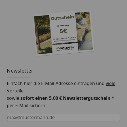
Newsletter
Einfach hier die E-Mail-Adresse eintragen und
viele
Vorteile
sowie
sofort einen 5,00 € Newslettergutschein
*
per E-Mail sichern:
Keine Eingabe erforderlich
Eingabe erforderlich
E-Mail *