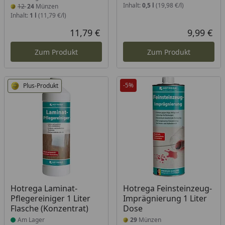
Inhalt:
0,5 l
(19,98 €/l)
12
24
Münzen
Inhalt:
1 l
(11,79 €/l)
11,79 €
9,99 €
Aktueller Preis
Akt
Zum Produkt
Zum Produkt
-5%
Plus-Produkt
Produkt am Lager
Hotrega Laminat-
Hotrega Feinsteinzeug-
Pflegereiniger 1 Liter
Imprägnierung 1 Liter
Flasche (Konzentrat)
Dose
Am Lager
29
Münzen