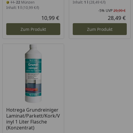
11
22
Münzen
Inhalt:
1 l
(28,49 €/l)
Inhalt:
1 l
(10,99 €/l)
-5%
UVP
29,99 €
Rab
Urs
10,99 €
28,49 €
Aktueller Preis
Akt
Zum Produkt
Zum Produkt
Hotrega Grundreiniger
Laminat/Parkett/Kork/V
inyl 1 Liter Flasche
(Konzentrat)