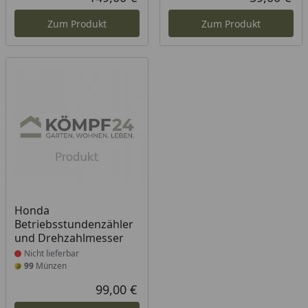
Aktueller Preis
Akt
Zum Produkt
Zum Produkt
Produkt nicht lieferbar
Honda
Betriebsstundenzähler
und Drehzahlmesser
Nicht lieferbar
99
Münzen
99,00 €
Aktueller Preis