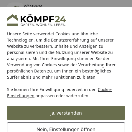
KÖMPF24
Öffnen
Banner schließen
KÖMPF24
kostenlos - Im App Store
Alle Produkte
Mein Konto
Wunschl
Eink
Unsere Seite verwendet Cookies und ähnliche
Technologien, um die Benutzererfahrung auf unserer
Hotline
4,81
/ 5
Suchen
Website zu verbessern, Inhalte und Anzeigen zu
personalisieren und die Nutzung unserer Website zu
analysieren. Mit Ihrer Einwilligung stimmen Sie der
Karibu Pools inkl. gratis Sandfilteranlage & Pool-
Verwendung von Cookies sowie der Verarbeitung Ihrer
Starterset (Gesamtwert bis 468,99€)
persönlichen Daten zu, um Ihnen ein bestmögliches
Surferlebnis und mehr Funktionen zu bieten.
Honda
Stromerzeuger
Zubehör
Sie können Ihre Einwilligung jederzeit in den
Cookie-
Startseite
Einstellungen
anpassen oder widerrufen.
Zubehör für Honda Stromerzeuger
Ja, verstanden
Ihre Artikelübersicht
Nein, Einstellungen öffnen