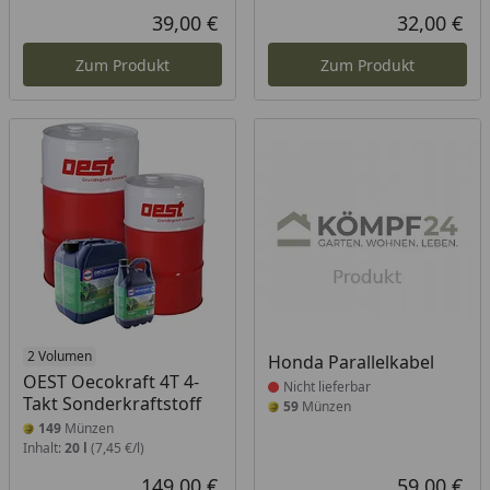
39,00 €
32,00 €
Aktueller Preis
Akt
Zum Produkt
Zum Produkt
2 Volumen
Produkt nicht lieferbar
Honda Parallelkabel
OEST Oecokraft 4T 4-
Nicht lieferbar
Takt Sonderkraftstoff
59
Münzen
149
Münzen
Inhalt:
20 l
(7,45 €/l)
149,00 €
59,00 €