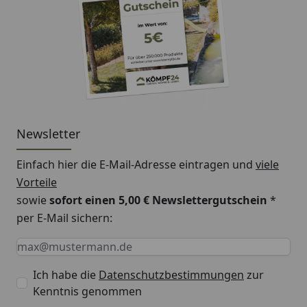
Newsletter
Einfach hier die E-Mail-Adresse eintragen und
viele
Vorteile
sowie
sofort einen 5,00 € Newslettergutschein
*
per E-Mail sichern:
Keine Eingabe erforderlich
Eingabe erforderlich
E-Mail *
Ich habe die
Datenschutzbestimmungen
zur
Kenntnis genommen