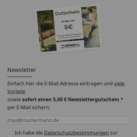
Newsletter
Einfach hier die E-Mail-Adresse eintragen und
viele
Vorteile
sowie
sofort einen 5,00 € Newslettergutschein
*
per E-Mail sichern:
Keine Eingabe erforderlich
Eingabe erforderlich
E-Mail *
Ich habe die
Datenschutzbestimmungen
zur