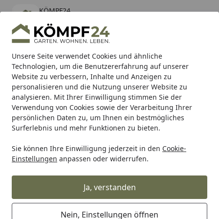
KÖMPF24
Öffnen
Banner schließen
KÖMPF24
kostenlos - Im App Store
Alle Produkte
Mein Konto
Wunschl
Eink
Unsere Seite verwendet Cookies und ähnliche
Technologien, um die Benutzererfahrung auf unserer
Hotline
4,81
/ 5
Suchen
Website zu verbessern, Inhalte und Anzeigen zu
personalisieren und die Nutzung unserer Website zu
analysieren. Mit Ihrer Einwilligung stimmen Sie der
Karibu Pools inkl. gratis Sandfilteranlage & Pool-
Verwendung von Cookies sowie der Verarbeitung Ihrer
Starterset (Gesamtwert bis 468,99€)
persönlichen Daten zu, um Ihnen ein bestmögliches
Surferlebnis und mehr Funktionen zu bieten.
Helly Hansen
Helly Hansen Zubehör
Helly Hansen Gürte
Sie können Ihre Einwilligung jederzeit in den
Cookie-
Startseite
Einstellungen
anpassen oder widerrufen.
Helly Hansen Gürtel
Ja, verstanden
Ihre Artikelübersicht
Nein, Einstellungen öffnen