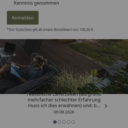
Kenntnis genommen
Anmelden
*Der Gutschein gilt ab einem Bestellwert von 100,00 €
Trusted Shops
4,81
/ 5
„Sehr gute Qualitäts-Markenware,
realistische Lieferzeiten (aufgrund
mehrfacher schlechter Erfahrung
muss ich dies erwähnen) und: bei
Kritik kommt die Antwort
09.08.2026
offensichtlich von einem
Menschen mit Verstand und nicht