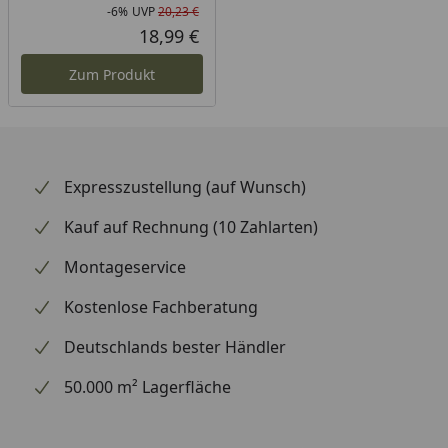
-6%
UVP
20,23 €
Rabatt in Prozent
Ursprünglicher Preis
18,99 €
Aktueller Preis
Zum Produkt
Expresszustellung (auf Wunsch)
Kauf auf Rechnung (10 Zahlarten)
Montageservice
Kostenlose Fachberatung
Deutschlands bester Händler
50.000 m² Lagerfläche