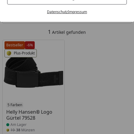
Kategorien
Datenschutz
Impressum
Filter / Sortierung
1
Artikel gefunden
Bestseller
-6%
Plus-Produkt
Produkt am Lager
5 Farben
Helly Hansen® Logo
Gürtel 79528
Am Lager
19
38
Münzen