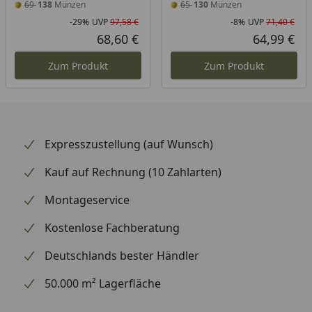
69
138
Münzen
65
130
Münzen
-29%
UVP
97,58 €
-8%
UVP
71,40 €
Rabatt in Prozent
Ursprünglicher Preis
Rab
Urs
68,60 €
64,99 €
Aktueller Preis
Akt
Zum Produkt
Zum Produkt
Expresszustellung (auf Wunsch)
Kauf auf Rechnung (10 Zahlarten)
Montageservice
Kostenlose Fachberatung
Deutschlands bester Händler
50.000 m² Lagerfläche