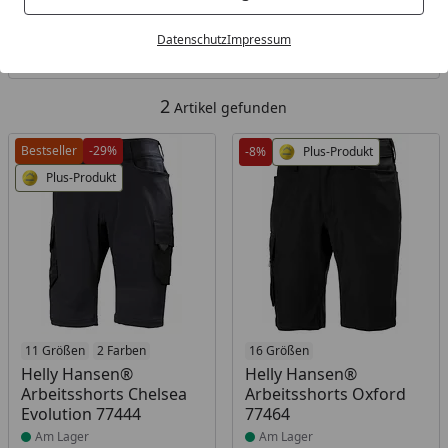
Kategorien
Datenschutz
Impressum
Filter / Sortierung
2
Artikel gefunden
Bestseller
-29%
-8%
Plus-Produkt
Plus-Produkt
Produkt am Lager
11 Größen
2 Farben
Produkt am Lager
16 Größen
Helly Hansen®
Helly Hansen®
Arbeitsshorts Chelsea
Arbeitsshorts Oxford
Evolution 77444
77464
Am Lager
Am Lager