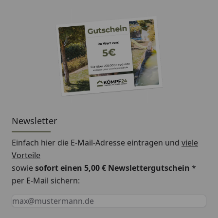
Newsletter
Einfach hier die E-Mail-Adresse eintragen und
viele
Vorteile
sowie
sofort einen 5,00 € Newslettergutschein
*
per E-Mail sichern:
Keine Eingabe erforderlich
Eingabe erforderlich
E-Mail *