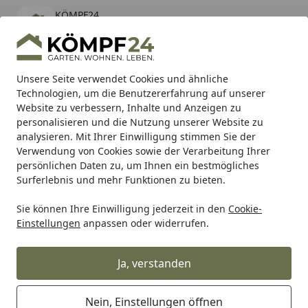
KÖMPF24
Öffnen
Banner schließen
KÖMPF24
kostenlos - Im App Store
Alle Produkte
Mein Konto
Wunschl
Eink
Unsere Seite verwendet Cookies und ähnliche
Technologien, um die Benutzererfahrung auf unserer
Hotline
4,81
/ 5
Suchen
Website zu verbessern, Inhalte und Anzeigen zu
personalisieren und die Nutzung unserer Website zu
analysieren. Mit Ihrer Einwilligung stimmen Sie der
Karibu Pools inkl. gratis Sandfilteranlage & Pool-
Verwendung von Cookies sowie der Verarbeitung Ihrer
Starterset (Gesamtwert bis 468,99€)
persönlichen Daten zu, um Ihnen ein bestmögliches
Surferlebnis und mehr Funktionen zu bieten.
Helly Hansen
Helly Hansen Arbeitshosen
Helly Hansen k
Sie können Ihre Einwilligung jederzeit in den
Cookie-
Startseite
Einstellungen
anpassen oder widerrufen.
Helly Hansen kurze Arbeitshosen
Ja, verstanden
Ihre Artikelübersicht
Nein, Einstellungen öffnen