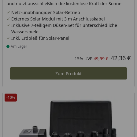
und nutzt ausschließlich die kostenlose Kraft der Sonne.
Netz-unabhängiger Solar-Betrieb
Externes Solar Modul mit 3 m Anschlusskabel
Inklusive 7-teiligem Düsen-Set für unterschiedliche
Wasserspiele
Inkl. Erdpieß für Solar-Panel
Am Lager
Produkt am Lager
42,36 €
Aktueller Preis
Rabatt in Prozent
Ursprünglicher Preis
-15%
UVP
49,99 €
Zum Produkt
-10%