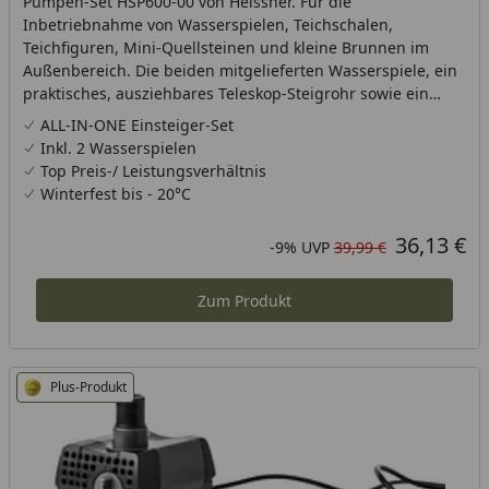
Pumpen-Set HSP600-00 von Heissner. Für die
Inbetriebnahme von Wasserspielen, Teichschalen,
Teichfiguren, Mini-Quellsteinen und kleine Brunnen im
Außenbereich. Die beiden mitgelieferten Wasserspiele, ein
praktisches, ausziehbares Teleskop-Steigrohr sowie ein
Teichfigurenanschluss bieten die beste Grundlage, um
ALL-IN-ONE Einsteiger-Set
Ihrer eigenen Kreativität freien Lauf zu lassen. Eine Figur
Inkl. 2 Wasserspielen
kann anstatt der Wasserspiele am Steigrohr angeschlossen
Top Preis-/ Leistungsverhältnis
werden. Förderleistung: 600 l/h mit 8 WattFörderhöhe: ca.
Winterfest bis - 20°C
1,10 m
36,13 €
Aktueller Preis
Rabatt in Prozent
Ursprünglicher Preis
-9%
UVP
39,99 €
Zum Produkt
Plus-Produkt