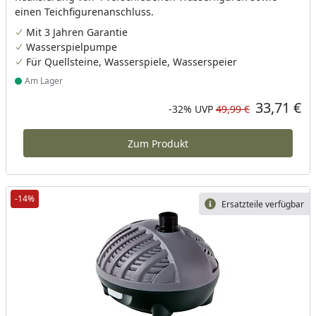
einen Teichfigurenanschluss.
Mit 3 Jahren Garantie
Wasserspielpumpe
Für Quellsteine, Wasserspiele, Wasserspeier
Am Lager
Produkt am Lager
33,71 €
Aktueller Preis
Rabatt in Prozent
Ursprünglicher Preis
-32%
UVP
49,99 €
Zum Produkt
-14%
Ersatzteile verfügbar