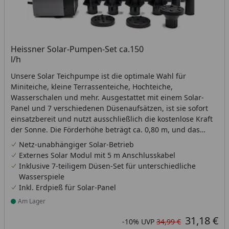
Heissner Solar-Pumpen-Set ca.150
l/h
Unsere Solar Teichpumpe ist die optimale Wahl für
Miniteiche, kleine Terrassenteiche, Hochteiche,
Wasserschalen und mehr. Ausgestattet mit einem Solar-
Panel und 7 verschiedenen Düsenaufsätzen, ist sie sofort
einsatzbereit und nutzt ausschließlich die kostenlose Kraft
der Sonne. Die Förderhöhe beträgt ca. 0,80 m, und das
Kabel vom Solarmodul zur Pumpe ist 5 m lang.
Netz-unabhängiger Solar-Betrieb
Externes Solar Modul mit 5 m Anschlusskabel
Inklusive 7-teiligem Düsen-Set für unterschiedliche
Wasserspiele
Inkl. Erdpieß für Solar-Panel
Am Lager
Produkt am Lager
31,18 €
Aktueller Preis
Rabatt in Prozent
Ursprünglicher Preis
-10%
UVP
34,99 €