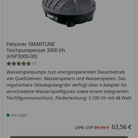
Heissner SMARTLINE
Teichpumpenset 3000 l/h
(HSP3000-00)
(1)
Wasserspielpumpe zum energiesparenden Dauerbetrieb
von Quellsteinen, Wasserspeiern und Wasserspielen. Das
regulierbare Teleskopsteigrohr verfügt über 4 Adapter für
verschiedene Wasserspielfiguren sowie einem integrierten
Teichfigurenanschluss. Förderleistung: 3.100 l/h mit 48 Watt
Am Lager
Produkt am Lager
63,56 €
Aktueller Preis
Rabatt in Prozent
Ursprünglicher Preis
-29%
UVP
89,99 €