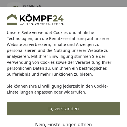
KÖMPF24
Öffnen
Banner schließen
KÖMPF24
kostenlos - Im App Store
Alle Produkte
Mein Konto
Wunschl
Eink
Unsere Seite verwendet Cookies und ähnliche
Technologien, um die Benutzererfahrung auf unserer
Hotline
4,81
/ 5
Suchen
Website zu verbessern, Inhalte und Anzeigen zu
personalisieren und die Nutzung unserer Website zu
analysieren. Mit Ihrer Einwilligung stimmen Sie der
Karibu Pools inkl. gratis Sandfilteranlage & Pool-
Verwendung von Cookies sowie der Verarbeitung Ihrer
Starterset (Gesamtwert bis 468,99€)
persönlichen Daten zu, um Ihnen ein bestmögliches
Surferlebnis und mehr Funktionen zu bieten.
Heissner
Teichpumpen
Wasserspielpumpen
Sie können Ihre Einwilligung jederzeit in den
Cookie-
Startseite
Einstellungen
anpassen oder widerrufen.
Heissner Wasserspielpumpen
Ja, verstanden
Ihre Artikelübersicht
Nein, Einstellungen öffnen