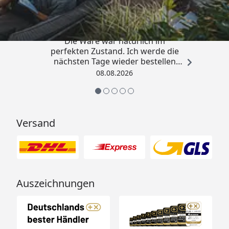
4,81
/ 5
„Hervorragend schnelle Lieferung.
Die Ware war natürlich im
perfekten Zustand. Ich werde die
nächsten Tage wieder bestellen
Grüße an die Belegschaft gute
08.08.2026
Arbeit👍🏾👍🏾“
Versand
Auszeichnungen