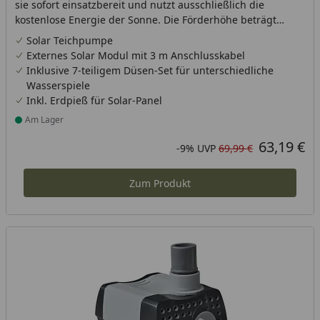
sie sofort einsatzbereit und nutzt ausschließlich die
kostenlose Energie der Sonne. Die Förderhöhe beträgt
ca. 1,50 m, und das Kabel vom Solarmodul zur Pumpe ist 5
Solar Teichpumpe
m lang.550 l/h
Externes Solar Modul mit 3 m Anschlusskabel
Inklusive 7-teiligem Düsen-Set für unterschiedliche
Wasserspiele
Inkl. Erdpieß für Solar-Panel
Am Lager
Produkt am Lager
63,19 €
Aktueller Preis
Rabatt in Prozent
Ursprünglicher Preis
-9%
UVP
69,99 €
Zum Produkt