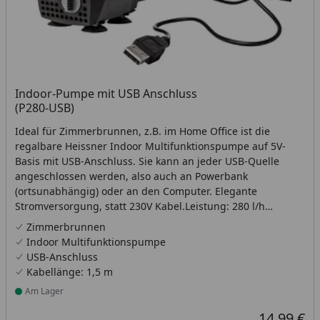
Indoor-Pumpe mit USB Anschluss
(P280-USB)
Ideal für Zimmerbrunnen, z.B. im Home Office ist die
regalbare Heissner Indoor Multifunktionspumpe auf 5V-
Basis mit USB-Anschluss. Sie kann an jeder USB-Quelle
angeschlossen werden, also auch an Powerbank
(ortsunabhängig) oder an den Computer. Elegante
Stromversorgung, statt 230V Kabel.Leistung: 280 l/h
(3W)Förderhöhe: 75 cmKabellänge: 1,5 m
Zimmerbrunnen
Indoor Multifunktionspumpe
USB-Anschluss
Kabellänge: 1,5 m
Am Lager
Produkt am Lager
14,99 €
Aktueller Pr