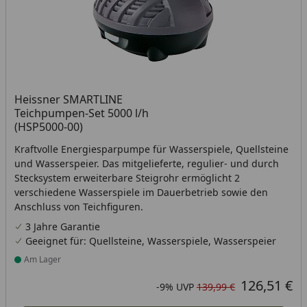
Heissner SMARTLINE
Teichpumpen-Set 5000 l/h
(HSP5000-00)
Kraftvolle Energiesparpumpe für Wasserspiele, Quellsteine
und Wasserspeier. Das mitgelieferte, regulier- und durch
Stecksystem erweiterbare Steigrohr ermöglicht 2
verschiedene Wasserspiele im Dauerbetrieb sowie den
Anschluss von Teichfiguren.
3 Jahre Garantie
Geeignet für: Quellsteine, Wasserspiele, Wasserspeier
Am Lager
Produkt am Lager
126,51 €
Aktueller Preis
Rabatt in Prozent
Ursprünglicher Preis
-9%
UVP
139,99 €