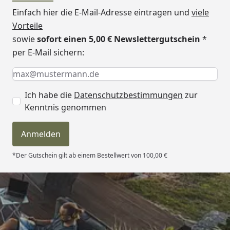
Einfach hier die E-Mail-Adresse eintragen und
viele
Vorteile
sowie
sofort einen 5,00 € Newslettergutschein
*
per E-Mail sichern:
Keine Eingabe erforderlich
Eingabe erforderlich
E-Mail *
Ich habe die
Datenschutzbestimmungen
zur
Kenntnis genommen
Anmelden
*Der Gutschein gilt ab einem Bestellwert von 100,00 €
Trusted Shops