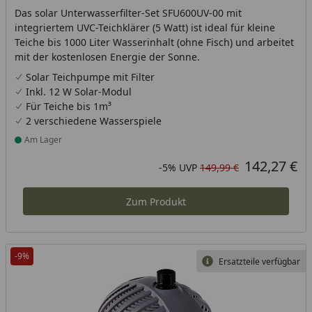
Das solar Unterwasserfilter-Set SFU600UV-00 mit
integriertem UVC-Teichklärer (5 Watt) ist ideal für kleine
Teiche bis 1000 Liter Wasserinhalt (ohne Fisch) und arbeitet
mit der kostenlosen Energie der Sonne.
Solar Teichpumpe mit Filter
Inkl. 12 W Solar-Modul
Für Teiche bis 1m³
2 verschiedene Wasserspiele
Am Lager
Produkt am Lager
142,27 €
Aktueller Preis
Rabatt in Prozent
Ursprünglicher Preis
-5%
UVP
149,99 €
Zum Produkt
-9%
Ersatzteile verfügbar