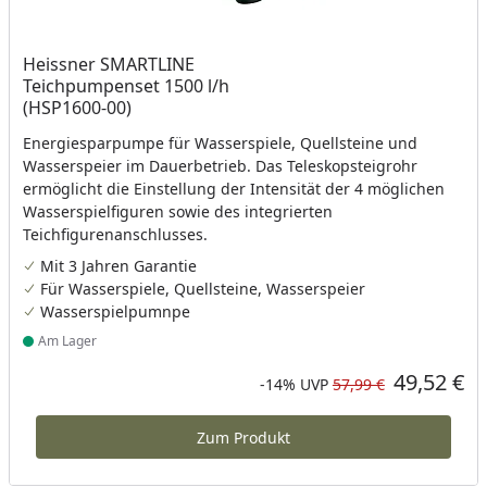
Heissner SMARTLINE
Teichpumpenset 1500 l/h
(HSP1600-00)
Energiesparpumpe für Wasserspiele, Quellsteine und
Wasserspeier im Dauerbetrieb. Das Teleskopsteigrohr
ermöglicht die Einstellung der Intensität der 4 möglichen
Wasserspielfiguren sowie des integrierten
Teichfigurenanschlusses.
Mit 3 Jahren Garantie
Für Wasserspiele, Quellsteine, Wasserspeier
Wasserspielpumnpe
Am Lager
Produkt am Lager
49,52 €
Aktueller Preis
Rabatt in Prozent
Ursprünglicher Preis
-14%
UVP
57,99 €
Zum Produkt