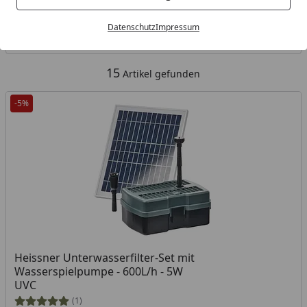
Kategorien
Datenschutz
Impressum
Filter / Sortierung
15
Artikel gefunden
-5%
Heissner Unterwasserfilter-Set mit
Wasserspielpumpe - 600L/h - 5W
UVC
(1)