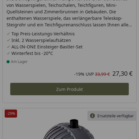
von Wasserspielen, Teichschalen, Teichfiguren, Mini-
Quellsteinen und Zimmerbrunnen in Gebäuden. Die
enthaltenen Wasserspiele, das verlängerbare Teleskop-
Steigrohr und ein Teichfigurenanschluss lassen Ihnen alle
Möglichkeiten offen, um Ihrer Kreativität freien Lauf zu
Top Preis-Leistungs-Verhältnis
lassen. Eine Figur kann anstatt der Wasserspiele am
Inkl. 2 Wasserspielaufsätzen
Steigrohr angeschlossen werden. Förderleistung: 600 l/h
ALL-IN-ONE Einsteiger-Bastler-Set
mit 8 WattFörderhöhe: ca. 1,10 m
Winterfest bis -20°C
Am Lager
Produkt am Lager
27,30 €
Aktueller Preis
Rabatt in Prozent
Ursprünglicher Preis
-19%
UVP
33,99 €
Zum Produkt
-29%
Ersatzteile verfügbar