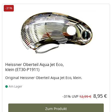
-31%
Heissner Oberteil Aqua Jet Eco,
klein (ET30-P1911)
Original Heissner Oberteil Aqua Jet Eco, klein.
Am Lager
Produkt am Lager
8,95 €
Aktueller Preis
Rabatt in Prozent
Ursprünglicher Preis
-31%
UVP
12,99 €
Zum Produkt