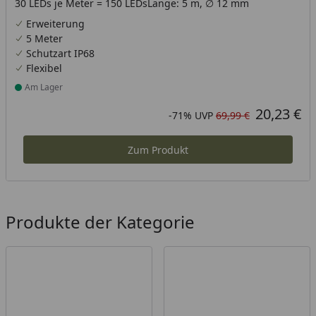
30 LEDs je Meter = 150 LEDsLänge: 5 m, ∅ 12 mm
Erweiterung
5 Meter
Schutzart IP68
Flexibel
Am Lager
Produkt am Lager
20,23 €
Aktueller Preis
Rabatt in Prozent
Ursprünglicher Preis
-71%
UVP
69,99 €
Zum Produkt
Produkte der Kategorie