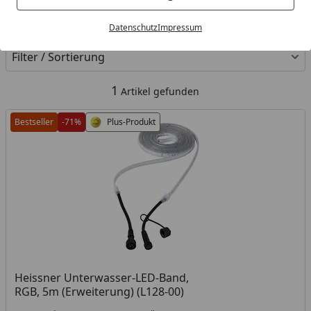
Kategorien
Datenschutz
Impressum
Filter / Sortierung
1
Artikel gefunden
Bestseller
-71%
Plus-Produkt
Heissner Unterwasser-LED-Band,
RGB, 5m (Erweiterung) (L128-00)