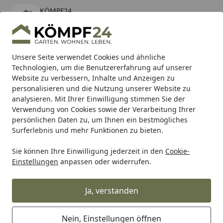
KÖMPF24
Öffnen
Banner schließen
KÖMPF24
kostenlos - Im App Store
Alle Produkte
Mein Konto
Wunschl
Eink
Unsere Seite verwendet Cookies und ähnliche
Technologien, um die Benutzererfahrung auf unserer
Hotline
4,81
/ 5
Suchen
Website zu verbessern, Inhalte und Anzeigen zu
personalisieren und die Nutzung unserer Website zu
analysieren. Mit Ihrer Einwilligung stimmen Sie der
Karibu Pools inkl. gratis Sandfilteranlage & Pool-
Verwendung von Cookies sowie der Verarbeitung Ihrer
Starterset (Gesamtwert bis 468,99€)
persönlichen Daten zu, um Ihnen ein bestmögliches
Surferlebnis und mehr Funktionen zu bieten.
Heissner
Teichbeleuchtung & Dekoration
Unterrwasser 
Sie können Ihre Einwilligung jederzeit in den
Cookie-
Startseite
Einstellungen
anpassen oder widerrufen.
Heissner Unterrwasser LED-Bänder
& -Schwimmlicht
Ja, verstanden
Ihre Artikelübersicht
Nein, Einstellungen öffnen