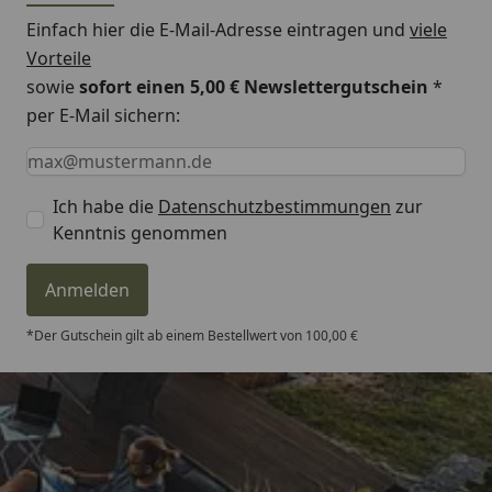
Einfach hier die E-Mail-Adresse eintragen und
viele
Vorteile
sowie
sofort einen 5,00 € Newslettergutschein
*
per E-Mail sichern:
Keine Eingabe erforderlich
Eingabe erforderlich
E-Mail *
Ich habe die
Datenschutzbestimmungen
zur
Kenntnis genommen
Anmelden
*Der Gutschein gilt ab einem Bestellwert von 100,00 €
Trusted Shops