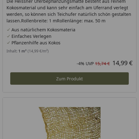
Die Heissner Uferbepflanzungsmatte besteht aus reinem
Kokosmaterial und kann sehr einfach am Uferrand verlegt
werden, so können sich Teichufer natürlich schön gestalten
lassen.Rollenbreite: 1 mRollenlänge: max. 50 m
Aus natürlichem Kokosmateria
Einfaches Verlegen
Pflanzenhilfe aus Kokos
Inhalt:
1 m²
(14,99 €/m²)
14,99 €
Aktueller Preis
Rabatt in Prozent
Ursprünglicher Preis
-4%
UVP
15,74 €
Zum Produkt