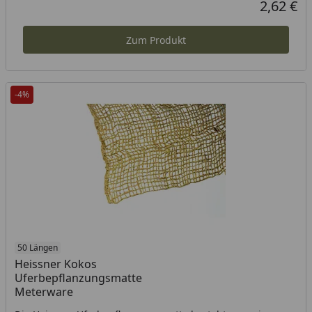
2,62 €
Aktueller P
Zum Produkt
-4%
50 Längen
Heissner Kokos
Uferbepflanzungsmatte
Meterware