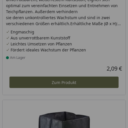
optimal zum vereinfachten Einsetzen und Entnehmen von
Teichpflanzen. Außerdem verhindern
sie deren unkontrolliertes Wachstum und sind in zwei
verschiedenen Größen erhältlich.Erhältliche Maße (Ø x H):
13 x 10 cm und 22 x 12 cm
Engmaschig
Aus unverrottbarem Kunststoff
Leichtes Umsetzen von Pflanzen
Fördert ideales Wachstum der Pflanzen
Am Lager
Produkt am Lager
2,09 €
Aktueller P
Zum Produkt