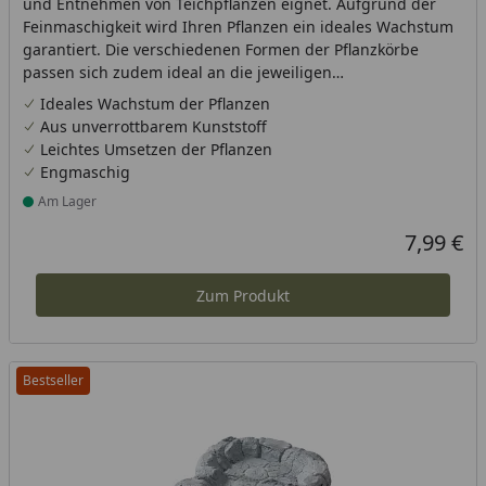
und Entnehmen von Teichpflanzen eignet. Aufgrund der
Feinmaschigkeit wird Ihren Pflanzen ein ideales Wachstum
garantiert. Die verschiedenen Formen der Pflanzkörbe
passen sich zudem ideal an die jeweiligen
Teichverhältnisse an.Maße (Ø x H): 40 x 28 cm
Ideales Wachstum der Pflanzen
Aus unverrottbarem Kunststoff
Leichtes Umsetzen der Pflanzen
Engmaschig
Am Lager
Produkt am Lager
7,99 €
Aktueller P
Zum Produkt
Bestseller