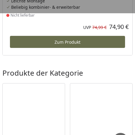
Leichte Montage
Beliebig kombinier- & erweiterbar
Nicht lieferbar
Produkt nicht lieferbar
74,90 €
Aktueller Preis
Ursprünglicher Preis
UVP
74,99 €
Zum Produkt
Produkte der Kategorie