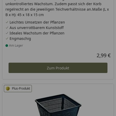
unkontrolliertes Wachstum. Zudem passt sich der Korb
regelrecht an die jeweiligen Teichverhältnisse an.Maße (L x
B x H): 45 x 18 x 15 cm
Leichtes Umsetzen der Pflanzen
Aus unverrottbarem Kunststoff
Ideales Wachstum der Pflanzen
Engmaschig
Am Lager
Produkt am Lager
2,99 €
Aktueller P
Zum Produkt
Plus-Produkt