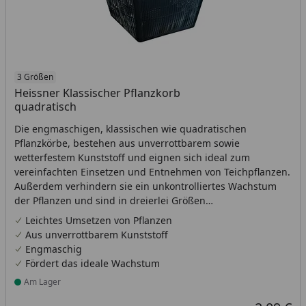
3 Größen
Heissner Klassischer Pflanzkorb
quadratisch
Die engmaschigen, klassischen wie quadratischen
Pflanzkörbe, bestehen aus unverrottbarem sowie
wetterfestem Kunststoff und eignen sich ideal zum
vereinfachten Einsetzen und Entnehmen von Teichpflanzen.
Außerdem verhindern sie ein unkontrolliertes Wachstum
der Pflanzen und sind in dreierlei Größen
erhältlich.Erhältliche Maße (L x B x H): 19 x 19 x 9 cm, 23 x
Leichtes Umsetzen von Pflanzen
23 x 13 cm, 28 x 28 x 18 cm
Aus unverrottbarem Kunststoff
Engmaschig
Fördert das ideale Wachstum
Am Lager
Produkt am Lager