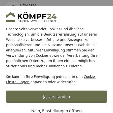
KÖMPF24
Öffnen
Banner schließen
KÖMPF24
kostenlos - Im App Store
Alle Produkte
Mein Konto
Wunschl
Eink
Unsere Seite verwendet Cookies und ähnliche
Technologien, um die Benutzererfahrung auf unserer
Hotline
4,81
/ 5
Suchen
Website zu verbessern, Inhalte und Anzeigen zu
personalisieren und die Nutzung unserer Website zu
analysieren. Mit Ihrer Einwilligung stimmen Sie der
Karibu Pools inkl. gratis Sandfilteranlage & Pool-
Verwendung von Cookies sowie der Verarbeitung Ihrer
Starterset (Gesamtwert bis 468,99€)
persönlichen Daten zu, um Ihnen ein bestmögliches
Surferlebnis und mehr Funktionen zu bieten.
Heissner
Teichbau
Bachläufe-Pflanzenkörbe & Pflanzenh
Sie können Ihre Einwilligung jederzeit in den
Cookie-
Startseite
Einstellungen
anpassen oder widerrufen.
Heissner Bachläufe-Pflanzenkörbe
& Pflanzenhilfen
Ja, verstanden
Wählen Sie Ihre Wunschkategorie
Nein, Einstellungen öffnen