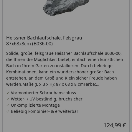
Heissner Bachlaufschale, Felsgrau
87x68x8cm (B036-00)
Solide, große, felsgraue Heissner Bachlaufschale B036-00,
die Ihnen die Möglichkeit bietet, einfach einen künstlichen
Bach in Ihrem Garten zu installieren. Durch beliebige
Kombinationen, kann ein wunderschöner großer Bach
entstehen, an dem Groß und Klein sicher Freude haben
werden.Maße (L x B x H): 87 x 68 x 8 cmFarbe:
Felsgrau*Schlauchtülle nicht enthalten
Vormontierter Schraubanschluss
Wetter- / UV-beständig, bruchsicher
Unkomplizierte Montage
Beliebig kombinier- & erweiterbar
124,99 €
Aktueller Prei