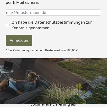
per E-Mail sichern:
Keine Eingabe erforderlich
Eingabe erforderlich
E-Mail *
Ich habe die
Datenschutzbestimmungen
zur
Kenntnis genommen
Anmelden
*Der Gutschein gilt ab einem Bestellwert von 100,00 €
Trusted Shops
4,81
/ 5
„Schnellere Lieferung als