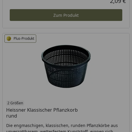
2,09 €
Aktueller P
Zum Produkt
Plus-Produkt
2 Größen
Heissner Klassischer Pflanzkorb
rund
Die engmaschigen, klassischen, runden Pflanzkörbe aus
unverrottbarem, wetterfestem Kunststoff, eignen sich