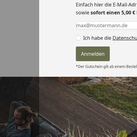
Einfach hier die E-Mail-A
sowie
sofort einen 5,00 
Keine Eingabe erforderlic
Eingabe erforderlich
E-Mail *
Ich habe die
Datensch
Anmelden
*Der Gutschein gilt ab einem Bestel
Versand
hle ich gerne
6