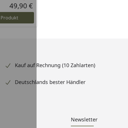
Rabatt in Prozent
Ursprünglicher Preis
49,90 €
Aktueller Preis
 Produkt
Kauf auf Rechnung (10 Zahlarten)
Deutschlands bester Händler
Newsletter