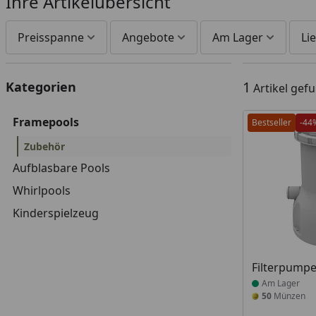
Ihre Artikelübersicht
Preisspanne
Angebote
Am Lager
Lie
1
Kategorien
Artikel gef
Framepools
Bestseller
-44
Zubehör
Aufblasbare Pools
Whirlpools
Kinderspielzeug
Produkt am
Filterpumpe
Am Lager
50
Münzen