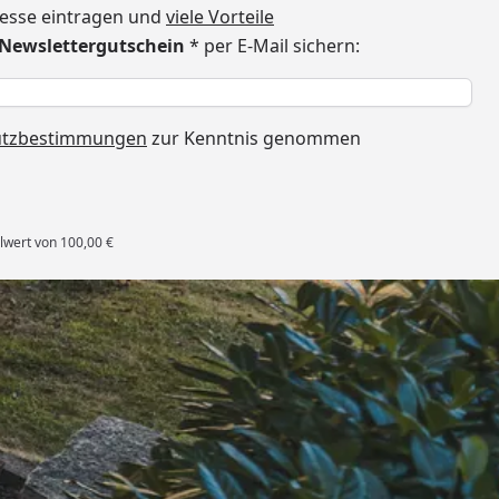
dresse eintragen und
viele Vorteile
€ Newslettergutschein
* per E-Mail sichern:
h
utzbestimmungen
zur Kenntnis genommen
lwert von 100,00 €