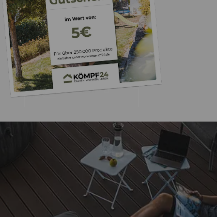
Trusted Shops
„Alles bestens, empfe
weiter.“
4,81
/ 5
07.08.202
25.961 Bewertungen