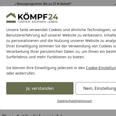
Bonusprogramm: Bis zu 25 % Rabatt*
Hotline
07051 / 9 22 22
4,81
/ 5
Mo-Fr. 8-16 Uhr
25.961 Bewertungen
Unsere Seite verwendet Cookies und ähnliche Technologien, u
Alle Produkte
Highlights
Tipps & Tricks
Alle Produkte
Benutzererfahrung auf unserer Website zu verbessern, Inhalt
zu personalisieren und die Nutzung unserer Website zu analys
Ihrer Einwilligung stimmen Sie der Verwendung von Cookies s
People
Framepools
Aufblasbare Pools
Whirlpoo
Verarbeitung Ihrer persönlichen Daten zu, um Ihnen ein best
Surferlebnis und mehr Funktionen zu bieten.
Karibu Pools inkl. gra
Sie können Ihre Einwilligung jederzeit in den
Cookie-Einstellu
oder widerrufen.
Dein Traumpool im Sorglos-Paket: F
Ja, verstanden
Nein, Einstellun
People
Framepools
Zubehör
Startseite
Zubehör für Happy People Fr
Datenschutz
Impressum