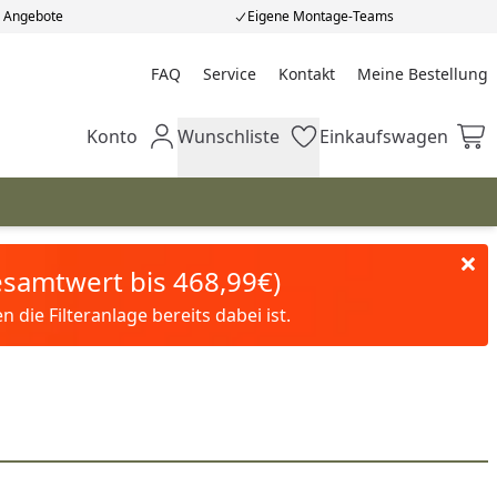
e Angebote
Eigene Montage-Teams
FAQ
Service
Kontakt
Meine Bestellung
Meine Bestellung
Konto
Wunschliste
Einkaufswagen
Mein Konto
Wunschliste
Einkaufswagen
Gesamtwert bis 468,99€)
die Filteranlage bereits dabei ist.