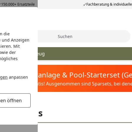
150.000+ Ersatzteile
Fachberatung & individuell
m die
Suche
e und Anzeigen
ieren. Mit
owie der
ls
Kinderspielzeug
mögliches
tis Sandfilteranlage & Pool-Starterset (
ngen
anpassen
ilter&Pflege gratis! Ausgenommen sind Sparsets, bei denen 
gen öffnen
ame Pools