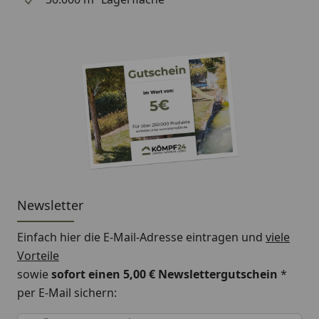
Newsletter
Einfach hier die E-Mail-Adresse eintragen und
viele
Vorteile
sowie
sofort einen 5,00 € Newslettergutschein
*
per E-Mail sichern:
Keine Eingabe erforderlich
Eingabe erforderlich
E-Mail *