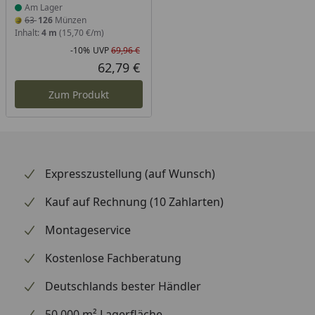
Am Lager
63
126
Münzen
Inhalt:
4 m
(15,70 €/m)
-10%
UVP
69,96 €
Rabatt in Prozent
Ursprünglicher Preis
62,79 €
Aktueller Preis
Zum Produkt
Expresszustellung (auf Wunsch)
Kauf auf Rechnung (10 Zahlarten)
Montageservice
Kostenlose Fachberatung
Deutschlands bester Händler
50.000 m² Lagerfläche