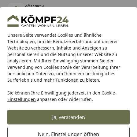
KÖMPF24
Öffnen
Banner schließen
KÖMPF24
kostenlos - Im App Store
Alle Produkte
Mein Konto
Wunschl
Eink
Unsere Seite verwendet Cookies und ähnliche
Technologien, um die Benutzererfahrung auf unserer
Hotline
4,81
/ 5
Suchen
Website zu verbessern, Inhalte und Anzeigen zu
personalisieren und die Nutzung unserer Website zu
analysieren. Mit Ihrer Einwilligung stimmen Sie der
Karibu Pools inkl. gratis Sandfilteranlage & Pool-
Verwendung von Cookies sowie der Verarbeitung Ihrer
Starterset (Gesamtwert bis 468,99€)
persönlichen Daten zu, um Ihnen ein bestmögliches
Surferlebnis und mehr Funktionen zu bieten.
GroJa
Terrassendielen
Sie können Ihre Einwilligung jederzeit in den
Cookie-
Startseite
Einstellungen
anpassen oder widerrufen.
GroJa Terrassendielen
Ja, verstanden
Ihre Artikelübersicht
Nein, Einstellungen öffnen