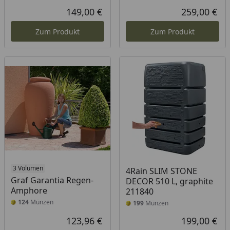
149,00 €
259,00 €
Aktueller Preis
Akt
Zum Produkt
Zum Produkt
3 Volumen
4Rain SLIM STONE
Graf Garantia Regen-
DECOR 510 L, graphite
Amphore
211840
124
Münzen
199
Münzen
123,96 €
199,00 €
Aktueller Preis
Akt