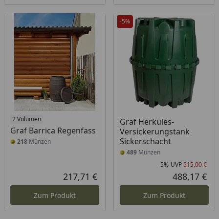
-5%
2 Volumen
Graf Herkules-
Graf Barrica Regenfass
Versickerungstank
Sickerschacht
218
Münzen
489
Münzen
-5%
UVP
515,00 €
Rab
Urs
217,71 €
488,17 €
Aktueller Preis
Akt
Zum Produkt
Zum Produkt