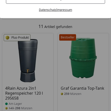
Kategorien
Datenschutz
Impressum
Filter / Sortierung
11
Artikel gefunden
Bestseller
Plus-Produkt
Produkt am Lager
4Rain Azura 2in1
Graf Garantia Top-Tank
Regenspeicher 120 l
259
Münzen
295658
Am Lager
149
298
Münzen