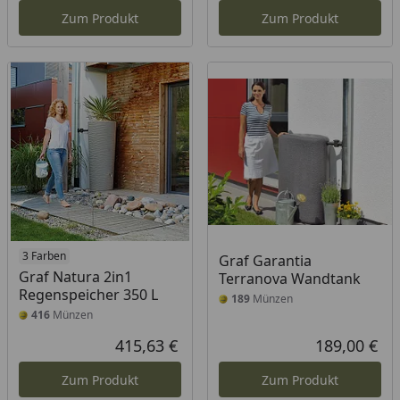
Zum Produkt
Zum Produkt
3 Farben
Graf Garantia
Graf Natura 2in1
Terranova Wandtank
Regenspeicher 350 L
189
Münzen
416
Münzen
415,63 €
189,00 €
Aktueller Preis
Akt
Zum Produkt
Zum Produkt