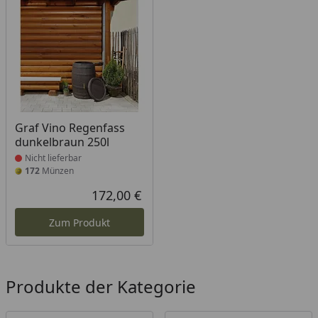
Produkt nicht lieferbar
Graf Vino Regenfass
dunkelbraun 250l
Nicht lieferbar
172
Münzen
172,00 €
Aktueller Preis
Zum Produkt
Produkte der Kategorie