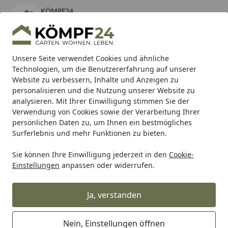
KÖMPF24
Öffnen
Banner schließen
KÖMPF24
kostenlos - Im App Store
Alle Produkte
Mein Konto
Wunschl
Eink
Unsere Seite verwendet Cookies und ähnliche
Technologien, um die Benutzererfahrung auf unserer
Hotline
4,81
/ 5
Suchen
Website zu verbessern, Inhalte und Anzeigen zu
personalisieren und die Nutzung unserer Website zu
analysieren. Mit Ihrer Einwilligung stimmen Sie der
Karibu Pools inkl. gratis Sandfilteranlage & Pool-
Verwendung von Cookies sowie der Verarbeitung Ihrer
Starterset (Gesamtwert bis 468,99€)
persönlichen Daten zu, um Ihnen ein bestmögliches
Surferlebnis und mehr Funktionen zu bieten.
Graf
Regenwassernutzung
Regentonnen
Sie können Ihre Einwilligung jederzeit in den
Cookie-
Startseite
Einstellungen
anpassen oder widerrufen.
Graf Regentonnen
Ja, verstanden
Ihre Artikelübersicht
Nein, Einstellungen öffnen