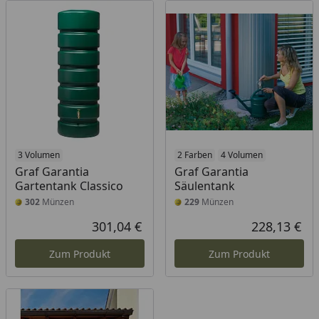
3 Volumen
2 Farben
4 Volumen
Graf Garantia
Graf Garantia
Gartentank Classico
Säulentank
302
Münzen
229
Münzen
301,04 €
228,13 €
Aktueller Preis
Akt
Zum Produkt
Zum Produkt