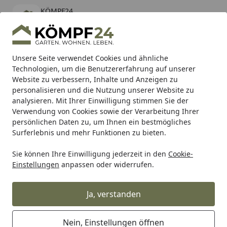
KÖMPF24
Öffnen
Banner schließen
KÖMPF24
kostenlos - Im App Store
Alle Produkte
Mein Konto
Wunschl
Eink
Unsere Seite verwendet Cookies und ähnliche
Technologien, um die Benutzererfahrung auf unserer
Hotline
4,81
/ 5
Suchen
Website zu verbessern, Inhalte und Anzeigen zu
personalisieren und die Nutzung unserer Website zu
analysieren. Mit Ihrer Einwilligung stimmen Sie der
Karibu Pools inkl. gratis Sandfilteranlage & Pool-
Verwendung von Cookies sowie der Verarbeitung Ihrer
Starterset (Gesamtwert bis 468,99€)
persönlichen Daten zu, um Ihnen ein bestmögliches
Surferlebnis und mehr Funktionen zu bieten.
Fiskars
Gartengeräte
Gartenscheren
Sie können Ihre Einwilligung jederzeit in den
Cookie-
Startseite
Einstellungen
anpassen oder widerrufen.
Fiskars Gartenscheren
Machen Sie saubere Schnitte an Stängeln und Zweigen
Ja, verstanden
bis zu einer Dicke von 2,5 cm mit Gartenscheren, die sich
wie eine natürliche Verlängerung Ihrer Hand
Nein, Einstellungen öffnen