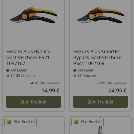
Produkt am Lager
Produkt am Lager
Fiskars Plus Bypass
Fiskars Plus SmartFit
Gartenschere P521
Bypass Gartenschere
1057167
P541 1057169
Am Lager
Am Lager
15
30
Münzen
25
Münzen
-42%
UVP
25,99 €
-37%
UVP
39,99 €
Rabatt in Prozent
Ursprünglicher Preis
Rab
Urs
14,99 €
24,95 €
Aktueller Preis
Akt
Zum Produkt
Zum Produkt
Plus-Produkt
Plus-Produkt