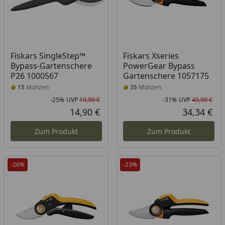
Fiskars SingleStep™
Fiskars Xseries
Bypass-Gartenschere
PowerGear Bypass
P26 1000567
Gartenschere 1057175
15
Münzen
35
Münzen
-25%
UVP
19,99 €
-31%
UVP
49,99 €
Rabatt in Prozent
Ursprünglicher Preis
Rab
Urs
14,90 €
34,34 €
Aktueller Preis
Akt
Zum Produkt
Zum Produkt
-26%
-23%