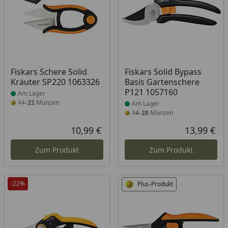
Produkt am Lager
Produkt am Lager
Fiskars Schere Solid
Fiskars Solid Bypass
Kräuter SP220 1063326
Basis Gartenschere
P121 1057160
Am Lager
11
22
Münzen
Am Lager
14
28
Münzen
10,99 €
13,99 €
Aktueller Preis
Akt
Zum Produkt
Zum Produkt
-22%
Plus-Produkt