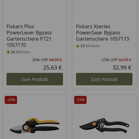
Fiskars Plus
Fiskars Xseries
PowerLever Bypass
PowerGear Bypass
Gartenschere P721
Gartenschere 1057173
1057170
33
Münzen
26
Münzen
-26%
UVP
34,99 €
-23%
UVP
42,99 €
Rabatt in Prozent
Ursprünglicher Preis
Rab
Urs
25,63 €
32,99 €
Aktueller Preis
Akt
Zum Produkt
Zum Produkt
-29%
-29%