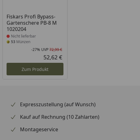
Produkt nicht lieferbar
Fiskars Profi Bypass-
Gartenschere PB-8 M
1020204
Nicht lieferbar
53
Münzen
-27%
UVP
72,99 €
Rabatt in Prozent
Ursprünglicher Preis
52,62 €
Aktueller Preis
Zum Produkt
Expresszustellung (auf Wunsch)
Kauf auf Rechnung (10 Zahlarten)
Montageservice