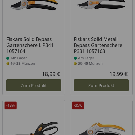
Produkt am Lager
Produkt am Lager
Fiskars Solid Bypass
Fiskars Solid Metall
Gartenschere L P341
Bypass Gartenschere
1057164
P331 1057163
Am Lager
Am Lager
19
38
Münzen
20
40
Münzen
18,99 €
19,99 €
Aktueller Preis
Akt
Zum Produkt
Zum Produkt
-18%
-35%