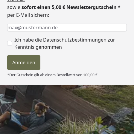
sowie
sofort einen 5,00 € Newslettergutschein
*
per E-Mail sichern:
Keine Eingabe erforderlich
Eingabe erforderlich
E-Mail *
Ich habe die
Datenschutzbestimmungen
zur
Kenntnis genommen
Anmelden
*Der Gutschein gilt ab einem Bestellwert von 100,00 €
Trusted Shops
4,81
/ 5