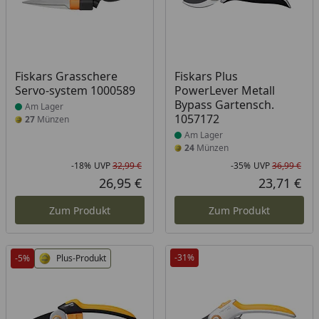
Produkt am Lager
Produkt am Lager
Fiskars Grasschere
Fiskars Plus
Servo-system 1000589
PowerLever Metall
Bypass Gartensch.
Am Lager
1057172
27
Münzen
Am Lager
24
Münzen
-18%
UVP
32,99 €
-35%
UVP
36,99 €
Rabatt in Prozent
Ursprünglicher Preis
Rab
Urs
26,95 €
23,71 €
Aktueller Preis
Akt
Zum Produkt
Zum Produkt
-31%
-5%
Plus-Produkt