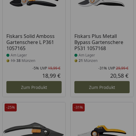
Produkt am Lager
Produkt am Lager
Fiskars Solid Amboss
Fiskars Plus Metall
Gartenschere L P361
Bypass Gartenschere
1057165
P531 1057168
Am Lager
Am Lager
19
38
Münzen
21
Münzen
-5%
UVP
19,99 €
-31%
UVP
29,99 €
Rabatt in Prozent
Ursprünglicher Preis
Rab
Urs
18,99 €
20,58 €
Aktueller Preis
Akt
Zum Produkt
Zum Produkt
-25%
-31%