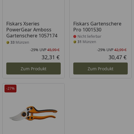
Produkt nicht lieferbar
Fiskars Xseries
Fiskars Gartenschere
PowerGear Amboss
Pro 1001530
Gartenschere 1057174
Nicht lieferbar
31
Münzen
33
Münzen
-29%
UVP
45,99 €
-29%
UVP
42,99 €
Rabatt in Prozent
Ursprünglicher Preis
Rab
Urs
32,31 €
30,47 €
Aktueller Preis
Akt
Zum Produkt
Zum Produkt
-27%