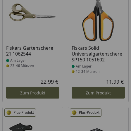
Produkt am Lager
Produkt am Lager
Fiskars Gartenschere
Fiskars Solid
21 1062544
Universalgartenschere
SP150 1051602
Am Lager
23
46
Münzen
Am Lager
12
24
Münzen
22,99 €
11,99 €
Aktueller Preis
Akt
Zum Produkt
Zum Produkt
Plus-Produkt
Plus-Produkt