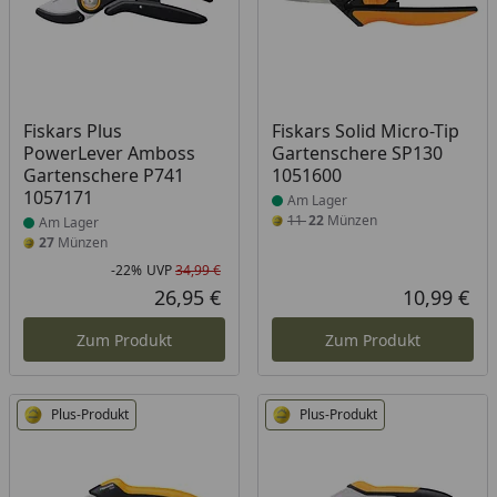
Produkt am Lager
Produkt am Lager
Fiskars Plus
Fiskars Solid Micro-Tip
PowerLever Amboss
Gartenschere SP130
Gartenschere P741
1051600
1057171
Am Lager
11
22
Münzen
Am Lager
27
Münzen
-22%
UVP
34,99 €
Rabatt in Prozent
Ursprünglicher Preis
26,95 €
10,99 €
Aktueller Preis
Akt
Zum Produkt
Zum Produkt
Plus-Produkt
Plus-Produkt