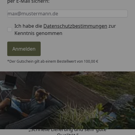
per E-Mail sichern:
Keine Eingabe erforderlich
Eingabe erforderlich
E-Mail *
Ich habe die
Datenschutzbestimmungen
zur
Kenntnis genommen
Anmelden
*Der Gutschein gilt ab einem Bestellwert von 100,00 €
Trusted Shops
4,81
/ 5
„Schnelle Lieferung und sehr gute