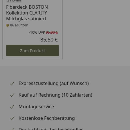
2 Höhen
Fiberdeck BOSTON
Kollektion CLARITY
Milchglas satiniert
86
Münzen
-10%
UVP
95,00 €
Rabatt in Prozent
Ursprünglicher Preis
85,50 €
Aktueller Preis
Zum Produkt
Expresszustellung (auf Wunsch)
Kauf auf Rechnung (10 Zahlarten)
Montageservice
Kostenlose Fachberatung
Deutschlands bester Händler