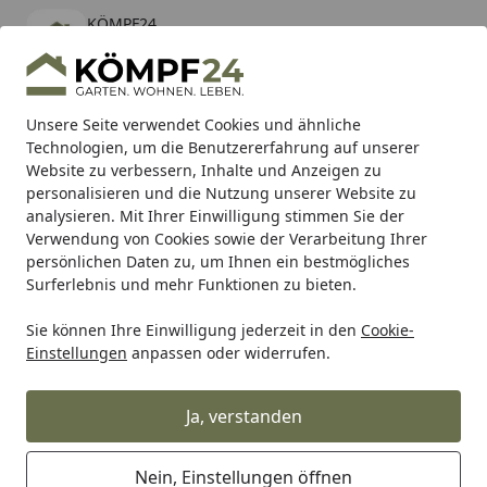
KÖMPF24
Öffnen
Banner schließen
KÖMPF24
kostenlos - Im App Store
Alle Produkte
Mein Konto
Wunschl
Eink
Unsere Seite verwendet Cookies und ähnliche
Technologien, um die Benutzererfahrung auf unserer
Hotline
4,81
/ 5
Suchen
Website zu verbessern, Inhalte und Anzeigen zu
personalisieren und die Nutzung unserer Website zu
analysieren. Mit Ihrer Einwilligung stimmen Sie der
Karibu Pools inkl. gratis Sandfilteranlage & Pool-
Verwendung von Cookies sowie der Verarbeitung Ihrer
Starterset (Gesamtwert bis 468,99€)
persönlichen Daten zu, um Ihnen ein bestmögliches
Surferlebnis und mehr Funktionen zu bieten.
Fiberdeck
WPC Zäune
Fiberdeck WPC BOSTON CLARITY
Sie können Ihre Einwilligung jederzeit in den
Cookie-
Startseite
Einstellungen
anpassen oder widerrufen.
Zubehör für Fiberdeck WPC BOSTON
CLARITY
Ja, verstanden
Ihre Artikelübersicht
Nein, Einstellungen öffnen