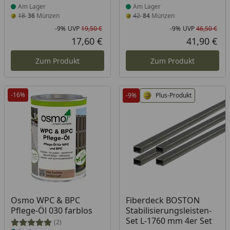
Am Lager
Am Lager
18
36
Münzen
42
84
Münzen
-9%
UVP
19,50 €
-9%
UVP
46,50 €
Rabatt in Prozent
Ursprünglicher Preis
Rab
Urs
17,60 €
41,90 €
Aktueller Preis
Akt
Zum Produkt
Zum Produkt
-16%
-9%
Plus-Produkt
Produkt am Lager
Produkt am Lager
Osmo WPC & BPC
Fiberdeck BOSTON
Pflege-Öl 030 farblos
Stabilisierungsleisten-
Set L-1760 mm 4er Set
(2)