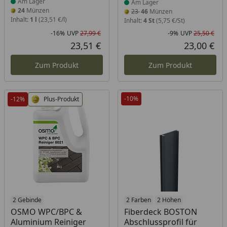
Am Lager
Am Lager
24
Münzen
23
46
Münzen
Inhalt:
1 l
(23,51 €/l)
Inhalt:
4 St
(5,75 €/St)
-16%
UVP
27,99 €
-9%
UVP
25,50 €
Rabatt in Prozent
Ursprünglicher Preis
Rab
Urs
23,51 €
23,00 €
Aktueller Preis
Akt
Zum Produkt
Zum Produkt
-10%
-12%
Plus-Produkt
Produkt am Lager
2 Gebinde
Produkt am Lager
2 Farben
2 Höhen
OSMO WPC/BPC &
Fiberdeck BOSTON
Aluminium Reiniger
Abschlussprofil für