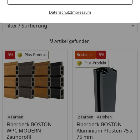
Kategorien
Datenschutz
Impressum
Filter / Sortierung
9
Artikel gefunden
Bestseller
-9%
-9%
Plus-Produkt
Plus-Produkt
Produkt am Lager
4 Farben
Produkt am Lager
2 Farben
4 Höhen
Fiberdeck BOSTON
Fiberdeck BOSTON
WPC MODERN
Aluminium Pfosten 75 x
Zaunprofil
75 mm