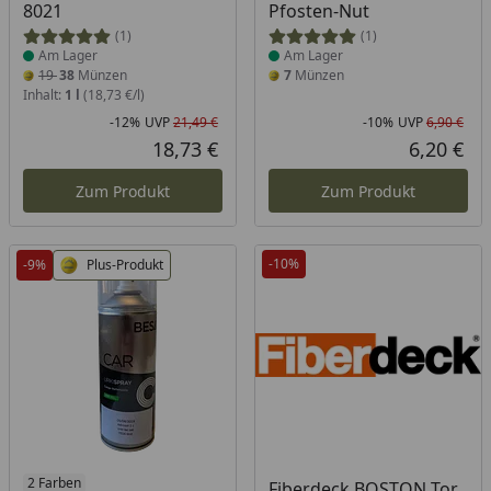
8021
Pfosten-Nut
(1)
(1)
Am Lager
Am Lager
19
38
Münzen
7
Münzen
Inhalt:
1 l
(18,73 €/l)
-12%
UVP
21,49 €
-10%
UVP
6,90 €
Rabatt in Prozent
Ursprünglicher Preis
Rab
Urs
18,73 €
6,20 €
Aktueller Preis
Akt
Zum Produkt
Zum Produkt
-10%
-9%
Plus-Produkt
Produkt am Lager
2 Farben
Fiberdeck BOSTON Tor