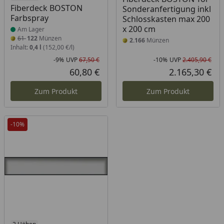
Fiberdeck BOSTON
Sonderanfertigung inkl
Farbspray
Schlosskasten max 200
x 200 cm
Am Lager
61
122
Münzen
2.166
Münzen
Inhalt:
0,4 l
(152,00 €/l)
-9%
UVP
67,50 €
-10%
UVP
2.405,90 €
Rabatt in Prozent
Ursprünglicher Preis
Rab
Urs
60,80 €
2.165,30 €
Aktueller Preis
Akt
Zum Produkt
Zum Produkt
-10%