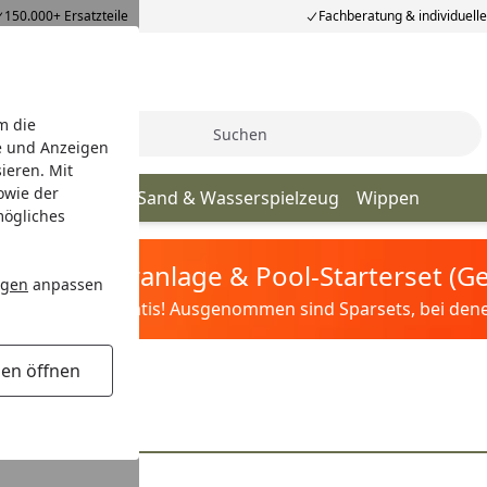
150.000+ Ersatzteile
Fachberatung & individuell
m die
Suche
e und Anzeigen
ieren. Mit
owie der
er
Spieltürme
Sand & Wasserspielzeug
Wippen
mögliches
tis Sandfilteranlage & Pool-Starterset (
ngen
anpassen
ilter&Pflege gratis! Ausgenommen sind Sparsets, bei denen 
gen öffnen
ine