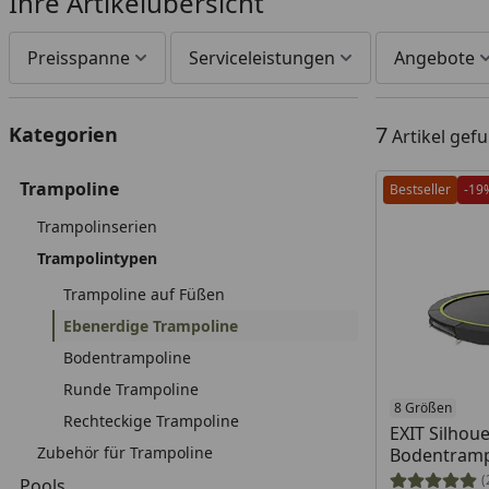
Ihre Artikelübersicht
Preisspanne
Serviceleistungen
Angebote
7
Kategorien
Artikel gef
Trampoline
Bestseller
-19
Trampolinserien
Trampolintypen
Trampoline auf Füßen
Ebenerdige Trampoline
Bodentrampoline
Runde Trampoline
8 Größen
Rechteckige Trampoline
EXIT Silhoue
Zubehör für Trampoline
Bodentramp
(
Pools