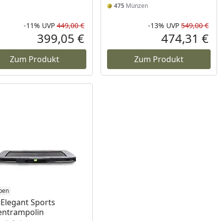
475
Münzen
-11%
UVP
449,00 €
-13%
UVP
549,00 €
Prozent
cher Preis
Rabatt in Prozent
Ursprünglicher Preis
Rab
Urs
399,05 €
474,31 €
reis
Aktueller Preis
Akt
Zum Produkt
Zum Produkt
ukt nicht lieferbar
ben
 Elegant Sports
entrampolin