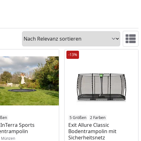
Sortieren
Ansicht 
-13%
ößen
5 Größen
2 Farben
 InTerra Sports
Exit Allure Classic
entrampolin
Bodentrampolin mit
Sicherheitsnetz
Münzen