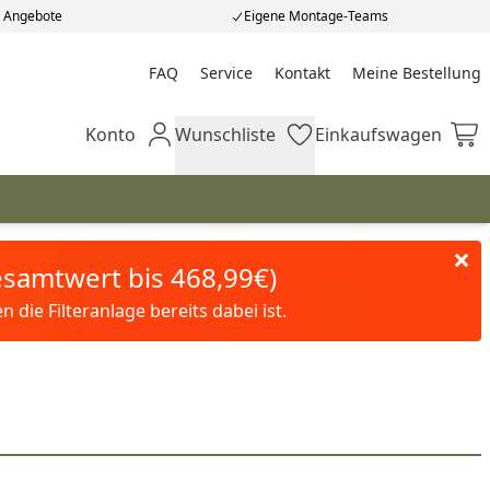
e Angebote
Eigene Montage-Teams
FAQ
Service
Kontakt
Meine Bestellung
Meine Bestellung
Konto
Wunschliste
Einkaufswagen
Mein Konto
Wunschliste
Einkaufswagen
Gesamtwert bis 468,99€)
die Filteranlage bereits dabei ist.