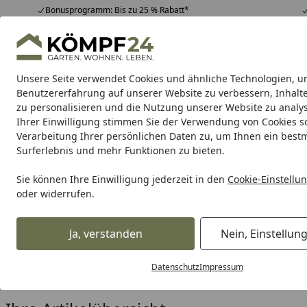
Bonusprogramm: Bis zu 25 % Rabatt*
Hotline
07051 / 9 22 22
4,81
/ 5
Mo-Fr. 8-16 Uhr
25.974 Bewertungen
Unsere Seite verwendet Cookies und ähnliche Technologien, u
Alle Produkte
Highlights
Tipps & Tricks
Alle Produkte
Benutzererfahrung auf unserer Website zu verbessern, Inhalt
zu personalisieren und die Nutzung unserer Website zu analys
Ihrer Einwilligung stimmen Sie der Verwendung von Cookies s
Toys
Trampoline
Pools
Sportgeräte
Spielhäus
Verarbeitung Ihrer persönlichen Daten zu, um Ihnen ein best
Surferlebnis und mehr Funktionen zu bieten.
Karibu Pools inkl. gra
Sie können Ihre Einwilligung jederzeit in den
Cookie-Einstellu
oder widerrufen.
Dein Traumpool im Sorglos-Paket: F
Ja, verstanden
Nein, Einstellun
Toys
Trampoline
Trampolintypen
Ebenerdige Trampol
Startseite
Exit Ebenerdige Trampoline
Datenschutz
Impressum