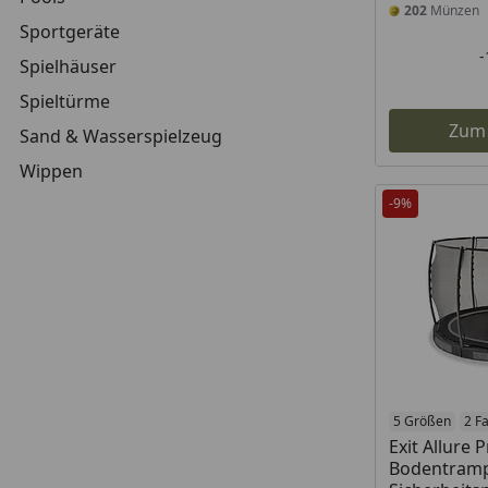
202
Münzen
Sportgeräte
Spielhäuser
Spieltürme
Zum
Sand & Wasserspielzeug
Wippen
-9%
5 Größen
2 F
Exit Allure
Bodentramp