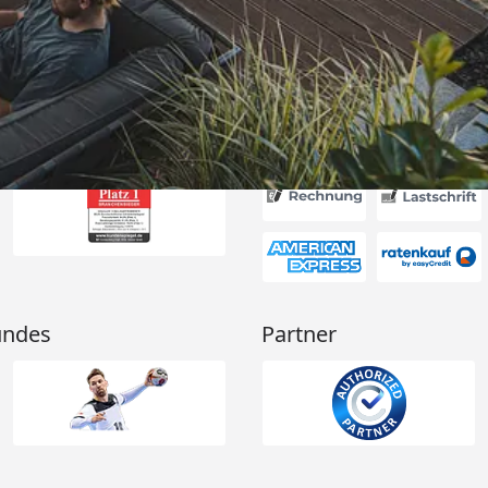
er bestellen
schaft gute
6
🏾“
Akzeptierte Zahlungsa
undes
Partner