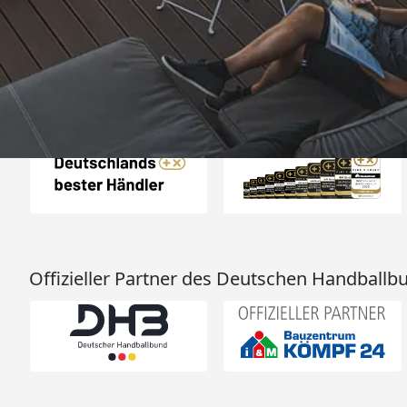
nächsten Tage wied
4,81
/ 5
25.974 Bewertungen
Grüße an die Beleg
08.08.202
Arbeit👍🏾👍
Auszeichnungen
Offizieller Partner des Deutschen Handballb