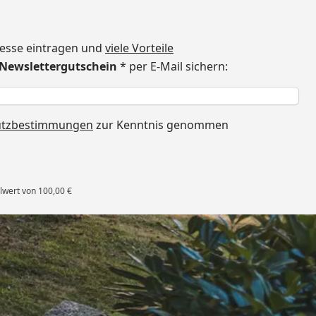
dresse eintragen und
viele Vorteile
€ Newslettergutschein
* per E-Mail sichern:
h
utzbestimmungen
zur Kenntnis genommen
lwert von 100,00 €