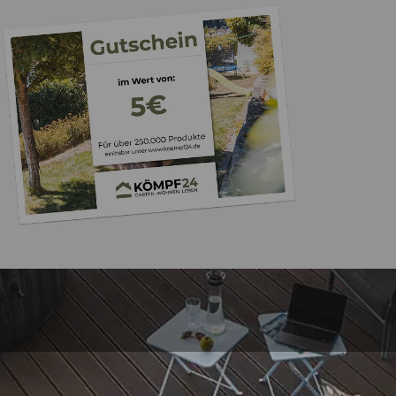
Trusted Shops
„Hervorragend schnel
Die Ware war nat
perfekten Zustand. I