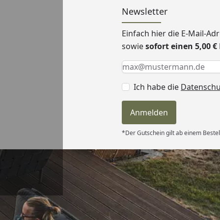
Newsletter
Einfach hier die E-Mail-A
sowie
sofort einen 5,00 
Keine Eingabe erforderlic
Eingabe erforderlich
E-Mail *
Ich habe die
Datensch
Anmelden
*Der Gutschein gilt ab einem Bestel
Versand
le Lieferung.
ürlich im
ch werde die