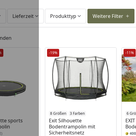
Lieferzeit
Produkttyp
Weitere Filter
unden
%
-19%
-11%
8 Größen
3 Farben
6 Gr
tte sports
Exit Silhouette
EXIT
olin
Bodentrampolin mit
Bod
Sicherheitsnetz
2)
400