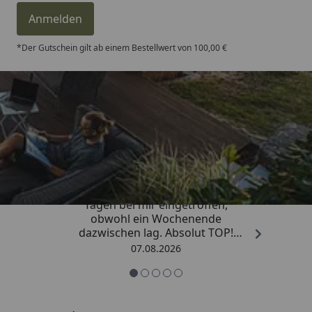
Anmelden
*Der Gutschein gilt ab einem Bestellwert von 100,00 €
Trusted Shops
4,81
/ 5
„Die Bestellung ist innerhalb von 4
Tagen bei mir eingetroffen,
obwohl ein Wochenende
dazwischen lag. Absolut TOP!
Sicherlich nicht die letzte
07.08.2026
Bestellung. Vielen Dank und weiter
so.“