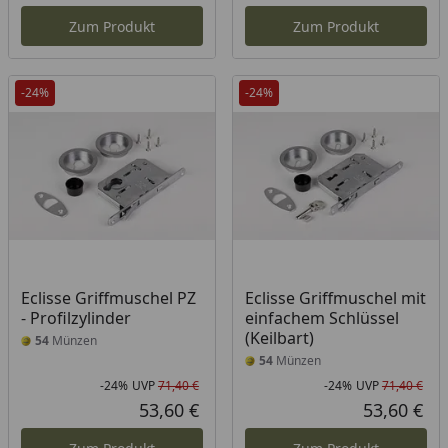
Zum Produkt
Zum Produkt
-24%
-24%
Eclisse Griffmuschel PZ
Eclisse Griffmuschel mit
- Profilzylinder
einfachem Schlüssel
(Keilbart)
54
Münzen
54
Münzen
-24%
UVP
71,40 €
-24%
UVP
71,40 €
Rabatt in Prozent
Ursprünglicher Preis
Rab
Urs
53,60 €
53,60 €
Aktueller Preis
Akt