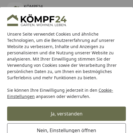
KÖMPF24
Öffnen
Banner schließen
KÖMPF24
kostenlos - Im App Store
Alle Produkte
Mein Konto
Wunschl
Eink
Unsere Seite verwendet Cookies und ähnliche
Technologien, um die Benutzererfahrung auf unserer
Hotline
4,81
/ 5
Suchen
Website zu verbessern, Inhalte und Anzeigen zu
personalisieren und die Nutzung unserer Website zu
analysieren. Mit Ihrer Einwilligung stimmen Sie der
Karibu Pools inkl. gratis Sandfilteranlage & Pool-
Verwendung von Cookies sowie der Verarbeitung Ihrer
Starterset (Gesamtwert bis 468,99€)
persönlichen Daten zu, um Ihnen ein bestmögliches
Surferlebnis und mehr Funktionen zu bieten.
Eclisse
Eclisse Griffe & Zubehör
Sie können Ihre Einwilligung jederzeit in den
Cookie-
Startseite
Einstellungen
anpassen oder widerrufen.
Eclisse Griffe & Zubehör
Ja, verstanden
Ihre Artikelübersicht
Nein, Einstellungen öffnen