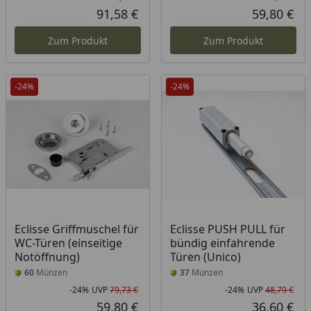
Rabatt in Prozent
Ursprünglicher Preis
Rab
Urs
91,58 €
59,80 €
Aktueller Preis
Akt
Zum Produkt
Zum Produkt
-24%
-24%
Eclisse Griffmuschel für
Eclisse PUSH PULL für
WC-Türen (einseitige
bündig einfahrende
Notöffnung)
Türen (Unico)
60
Münzen
37
Münzen
-24%
UVP
79,73 €
-24%
UVP
48,79 €
Rabatt in Prozent
Ursprünglicher Preis
Rab
Urs
59,80 €
36,60 €