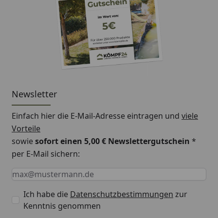
Newsletter
Einfach hier die E-Mail-Adresse eintragen und
viele
Vorteile
sowie
sofort einen 5,00 € Newslettergutschein
*
per E-Mail sichern:
Keine Eingabe erforderlich
Eingabe erforderlich
E-Mail *
Ich habe die
Datenschutzbestimmungen
zur
Kenntnis genommen