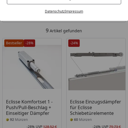
Kategorien
Datenschutz
Impressum
Filter / Sortierung
9
Artikel gefunden
Bestseller
-28%
-24%
Eclisse Komfortset 1 -
Eclisse Einzugsdämpfer
Push/Pull-Beschlag +
für Eclisse
Einseitiger Dämpfer
Schiebetürelemente
92
Münzen
60
Münzen
-28%
UVP
128,52 €
-24%
UVP
79,73 €