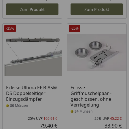
Aktueller Preis
Akt
Zum Produkt
Zum Produkt
-25%
-25%
Eclisse Ultima EF BIAS®
Eclisse
DS Doppelseitiger
Griffmuschelpaar -
Einzugsdämpfer
geschlossen, ohne
Verriegelung
80
Münzen
34
Münzen
-25%
UVP
105,91 €
-25%
UVP
45,22 €
Rabatt in Prozent
Ursprünglicher Preis
Rab
Urs
79,40 €
33,90 €
Aktueller Preis
Akt