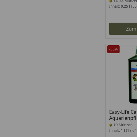
14
28
Münze
Inhalt:
0,25 l
(55,
Zum
-35%
Easy-Life Ca
Aquarienpf
19
Münzen
Inhalt:
1 l
(18,04 