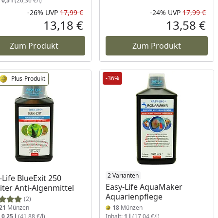
:
0,5 l
(26,36 €/l)
-26%
UVP
17,99 €
-24%
UVP
17,99 €
Prozent
cher Preis
Rabatt in Prozent
Ursprünglicher Preis
Rab
Urs
13,18 €
13,58 €
reis
Aktueller Preis
Akt
Zum Produkt
Zum Produkt
-36%
Plus-Produkt
2 Varianten
-Life BlueExit 250
Easy-Life AquaMaker
liter Anti-Algenmittel
Aquarienpflege
(2)
21
Münzen
18
Münzen
:
0,25 l
(41,88 €/l)
Inhalt:
1 l
(17,04 €/l)