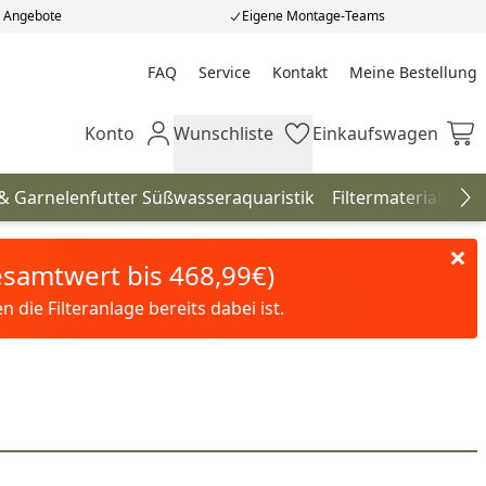
e Angebote
Eigene Montage-Teams
FAQ
Service
Kontakt
Meine Bestellung
Meine Bestellung
Konto
Wunschliste
Einkaufswagen
Mein Konto
Wunschliste
Einkaufswagen
 & Garnelenfutter Süßwasseraquaristik
Filtermaterial
Pfl
Na
Gesamtwert bis 468,99€)
die Filteranlage bereits dabei ist.