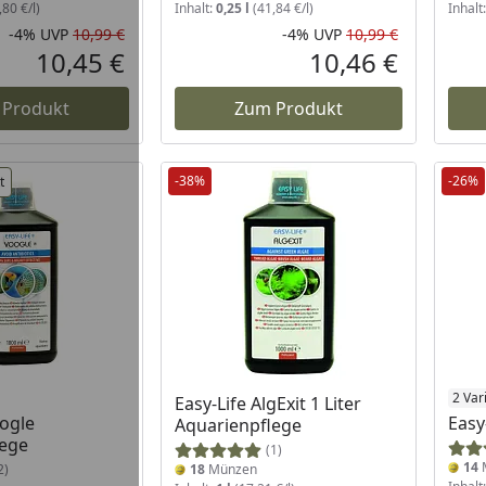
80 €/l)
Inhalt:
0,25 l
(41,84 €/l)
Inhalt
-4%
UVP
10,99 €
-4%
UVP
10,99 €
Rabatt in Prozent
Ursprünglicher Preis
Rabatt in 
Ursprüngli
10,45 €
10,46 €
Aktueller Preis
Aktueller P
 Produkt
Zum Produkt
-38%
-26%
t
2 Var
Easy-Life AlgExit 1 Liter
oogle
Easy
Aquarienpflege
lege
(1)
14
2)
18
Münzen