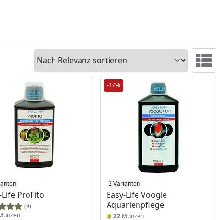
Sortieren
Ansicht 
-37%
ianten
2 Varianten
-Life ProFito
Easy-Life Voogle
Aquarienpflege
(9)
Münzen
22
Münzen