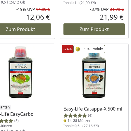
:
0,5 l
(24,12 €/l)
Inhalt:
1 l
(21,99 €/l)
-19%
UVP
14,99 €
-37%
UVP
34,99 €
Prozent
cher Preis
Rabatt in Prozent
Ursprünglicher Preis
Rab
Urs
12,06 €
21,99 €
reis
Aktueller Preis
Akt
Zum Produkt
Zum Produkt
-24%
Plus-Produkt
ianten
Easy-Life Catappa-X 500 ml
-Life EasyCarbo
(4)
(3)
14
28
Münzen
Münzen
Inhalt:
0,5 l
(27,16 €/l)