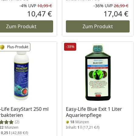
-4%
UVP
10,99 €
-36%
UVP
26,99 €
Prozent
cher Preis
Rabatt in Prozent
Ursprünglicher Preis
Rab
Urs
10,47 €
17,04 €
reis
Aktueller Preis
Akt
Zum Produkt
Zum Produkt
-38%
Plus-Produkt
-Life EasyStart 250 ml
Easy-Life Blue Exit 1 Liter
erbakterien
Aquarienpflege
(2)
18
Münzen
22
Münzen
Inhalt:
1 l
(17,21 €/l)
:
0,25 l
(42,88 €/l)