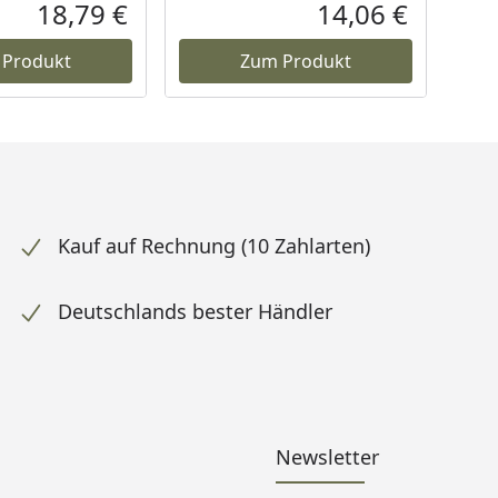
Rabatt in Prozent
Ursprünglicher Preis
Rabatt in 
Ursprüngli
18,79 €
14,06 €
Aktueller Preis
Aktueller P
 Produkt
Zum Produkt
Kauf auf Rechnung (10 Zahlarten)
Deutschlands bester Händler
Newsletter