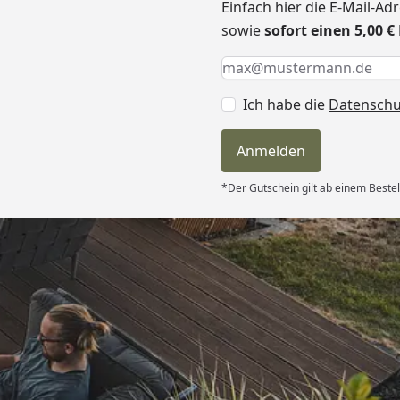
Einfach hier die E-Mail-A
sowie
sofort einen 5,00 
Keine Eingabe erforderlic
Eingabe erforderlich
E-Mail *
Ich habe die
Datensch
Anmelden
*Der Gutschein gilt ab einem Bestel
Versand
erung als
kt passt. “
6