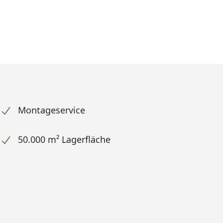
Prozent
cher Preis
reis
Montageservice
50.000 m² Lagerfläche