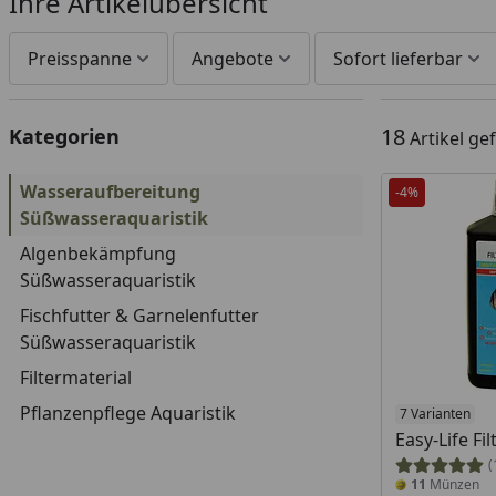
Ihre Artikelübersicht
Preisspanne
Angebote
Sofort lieferbar
18
Kategorien
Artikel g
Wasseraufbereitung
-4%
Süßwasseraquaristik
Algenbekämpfung
Süßwasseraquaristik
Fischfutter & Garnelenfutter
Süßwasseraquaristik
Filtermaterial
Pflanzenpflege Aquaristik
7 Varianten
Easy-Life F
(
11
Münzen