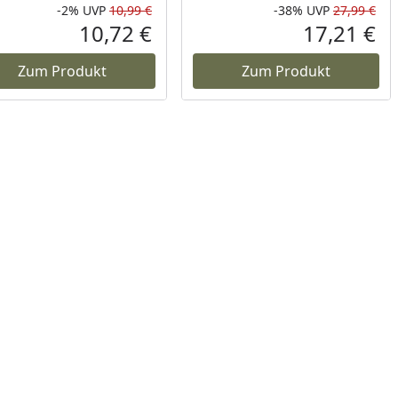
-2%
UVP
10,99 €
-38%
UVP
27,99 €
Prozent
cher Preis
Rabatt in Prozent
Ursprünglicher Preis
Rab
Urs
10,72 €
17,21 €
reis
Aktueller Preis
Akt
Zum Produkt
Zum Produkt