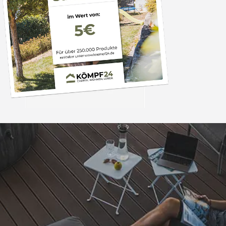
Trusted Shops
„Schnellere Lief
angekündigt. Produ
4,81
/ 5
07.08.202
25.964 Bewertungen