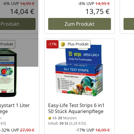
-6%
UVP
14,99 €
-8%
UVP
14,99 €
Rabatt in Prozent
Ursprünglicher Preis
Rabatt in 
Ursprüngli
14,04 €
13,75 €
Aktueller Preis
Aktueller P
 Produkt
Zum Produkt
-Produkt
-17%
Plus-Produkt
systart 1 Liter
Easy-Life Test Strips 6 in1
lege
50 Stück Aquarienpflege
n
15
29
Münzen
€/l)
Inhalt:
50 St
(0,28 €/St)
-32%
UVP
27,99 €
-17%
UVP
16,99 €