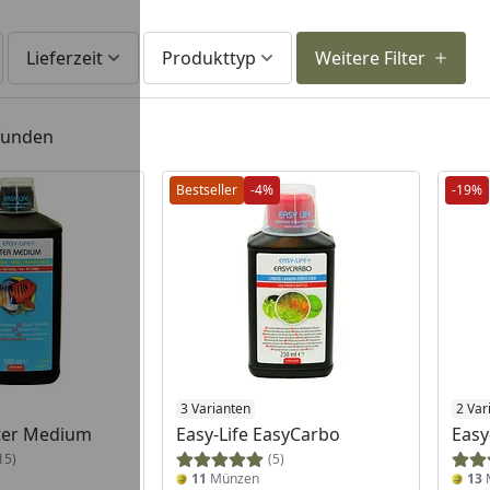
Lieferzeit
Produkttyp
Weitere Filter
efunden
Bestseller
-4%
-19%
3 Varianten
2 Var
ilter Medium
Easy-Life EasyCarbo
Easy
15)
(5)
11
Münzen
13