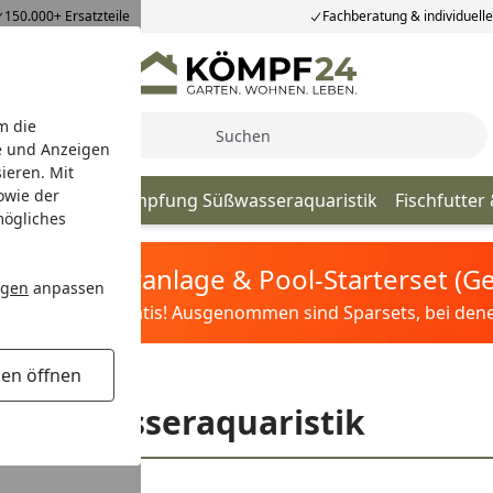
150.000+ Ersatzteile
Fachberatung & individuell
m die
Suche
e und Anzeigen
ieren. Mit
owie der
tik
Algenbekämpfung Süßwasseraquaristik
Fischfutter
mögliches
tis Sandfilteranlage & Pool-Starterset (
ngen
anpassen
ilter&Pflege gratis! Ausgenommen sind Sparsets, bei denen 
gen öffnen
g Süßwasseraquaristik