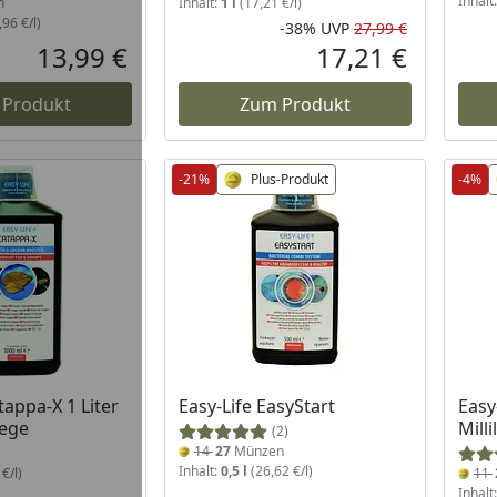
Inhalt
n
Inhalt:
1 l
(17,21 €/l)
96 €/l)
-38%
UVP
27,99 €
Rabatt in 
Ursprüngli
13,99 €
17,21 €
Aktueller Preis
Aktueller P
 Produkt
Zum Produkt
-21%
Plus-Produkt
-4%
tappa-X 1 Liter
Easy-Life EasyStart
Easy
lege
Milli
(2)
14
27
Münzen
Inhalt:
0,5 l
(26,62 €/l)
€/l)
11
Inhalt