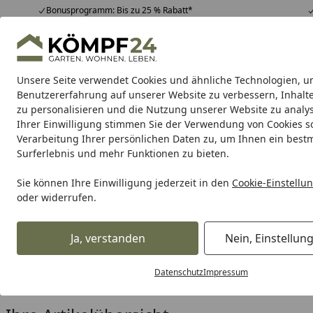
Bonusprogramm: Bis zu 25 % Rabatt*
Hotline
07051 / 9 22 22
4,81
/ 5
Mo-Fr. 8-16 Uhr
25.964 Bewertungen
Unsere Seite verwendet Cookies und ähnliche Technologien, u
Alle Produkte
Highlights
Tipps & Tricks
Alle Produkte
Benutzererfahrung auf unserer Website zu verbessern, Inhalt
zu personalisieren und die Nutzung unserer Website zu analys
Ihrer Einwilligung stimmen Sie der Verwendung von Cookies s
Easy-Life
Wasseraufbereitung Süßwasseraquaris
Verarbeitung Ihrer persönlichen Daten zu, um Ihnen ein best
Surferlebnis und mehr Funktionen zu bieten.
Karibu Pools inkl. gra
Sie können Ihre Einwilligung jederzeit in den
Cookie-Einstellu
oder widerrufen.
Dein Traumpool im Sorglos-Paket: F
Ja, verstanden
Nein, Einstellun
Easy-Life
Wasseraufbereitung Süßwasseraquaristik
Startseite
Easy-Life Wasseraufbereitun
Datenschutz
Impressum