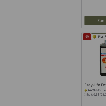
Zum
-6%
Plus-
Easy-Life Fo
15
29
Münze
Inhalt:
0,5 l
(28,0