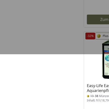
Zum
-32%
Plus
Easy-Life Ea
Aquarienpf
19
38
Münze
Inhalt:
1 l
(18,79 