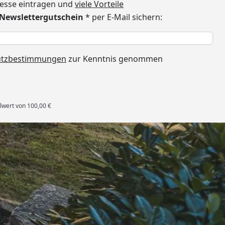
dresse eintragen und
viele Vorteile
€ Newslettergutschein
* per E-Mail sichern:
h
utzbestimmungen
zur Kenntnis genommen
lwert von 100,00 €