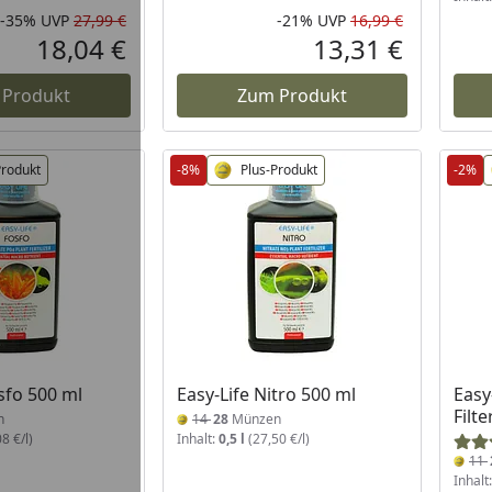
-35%
UVP
27,99 €
-21%
UVP
16,99 €
Rabatt in Prozent
Ursprünglicher Preis
Rabatt in 
Ursprüngli
18,04 €
13,31 €
Aktueller Preis
Aktueller P
 Produkt
Zum Produkt
Produkt
-8%
Plus-Produkt
-2%
sfo 500 ml
Easy-Life Nitro 500 ml
Easy
Filt
n
14
28
Münzen
8 €/l)
Inhalt:
0,5 l
(27,50 €/l)
11
Inhalt