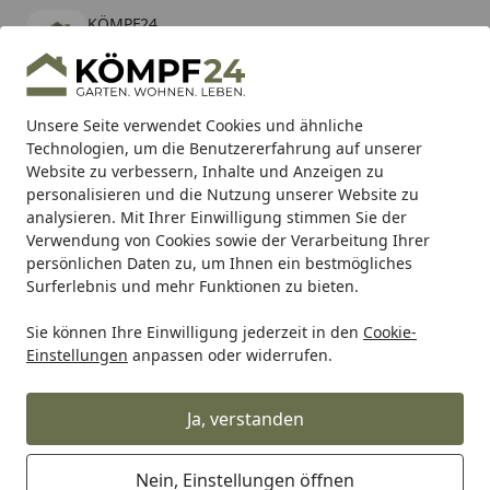
KÖMPF24
Öffnen
Banner schließen
KÖMPF24
kostenlos - Im App Store
Alle Produkte
Mein Konto
Wunschl
Eink
Unsere Seite verwendet Cookies und ähnliche
Technologien, um die Benutzererfahrung auf unserer
Hotline
4,81
/ 5
Suchen
Website zu verbessern, Inhalte und Anzeigen zu
personalisieren und die Nutzung unserer Website zu
analysieren. Mit Ihrer Einwilligung stimmen Sie der
Karibu Pools inkl. gratis Sandfilteranlage & Pool-
Verwendung von Cookies sowie der Verarbeitung Ihrer
Starterset (Gesamtwert bis 468,99€)
persönlichen Daten zu, um Ihnen ein bestmögliches
Surferlebnis und mehr Funktionen zu bieten.
dot-spot
Sie können Ihre Einwilligung jederzeit in den
Cookie-
Startseite
Einstellungen
anpassen oder widerrufen.
dot-spot
Ja, verstanden
Wählen Sie Ihre Wunschkategorie
Nein, Einstellungen öffnen