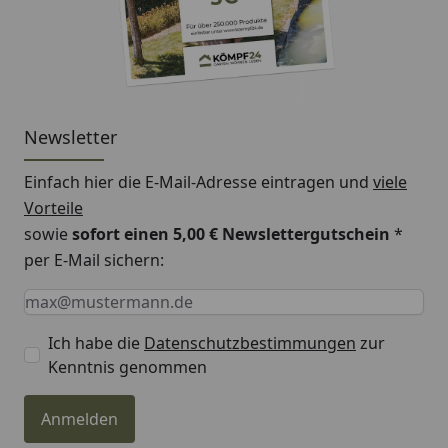
Newsletter
Einfach hier die E-Mail-Adresse eintragen und
viele
Vorteile
sowie
sofort einen 5,00 € Newslettergutschein
*
per E-Mail sichern:
Keine Eingabe erforderlich
Eingabe erforderlich
E-Mail *
Ich habe die
Datenschutzbestimmungen
zur
Kenntnis genommen
Anmelden