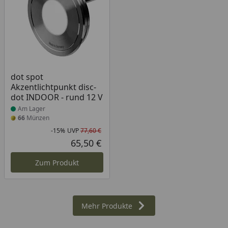
Produkt am Lager
dot spot
Akzentlichtpunkt disc-
dot INDOOR - rund 12 V
Am Lager
66
Münzen
-15%
UVP
77,60 €
Rabatt in Prozent
Ursprünglicher Preis
65,50 €
Aktueller Preis
Zum Produkt
Mehr Produkte