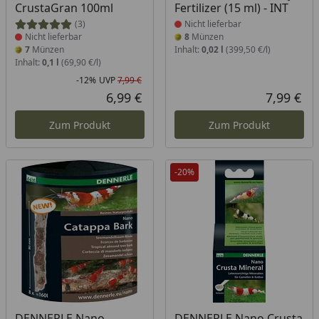
CrustaGran 100ml
Fertilizer (15 ml) - INT
(3)
Nicht lieferbar
Nicht lieferbar
8
Münzen
7
Münzen
Inhalt:
0,02 l
(399,50 €/l)
Inhalt:
0,1 l
(69,90 €/l)
-12%
UVP
7,99 €
Rabatt in Prozent
Ursprünglicher Preis
6,99 €
7,99 €
Aktueller Preis
Akt
Zum Produkt
Zum Produkt
-20%
Produkt nicht lieferbar
Produkt nicht lieferbar
DENNERLE Nano
DENNERLE Nano Crusta