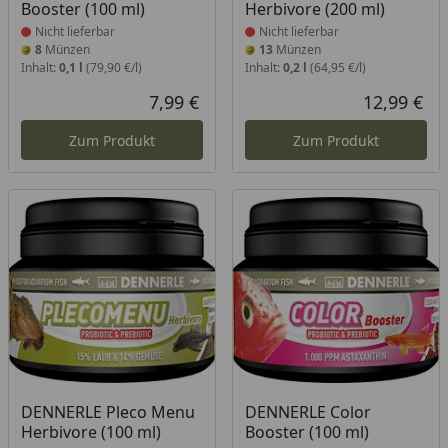
Booster (100 ml)
Herbivore (200 ml)
Nicht lieferbar
Nicht lieferbar
8
Münzen
13
Münzen
Inhalt:
0,1 l
(79,90 €/l)
Inhalt:
0,2 l
(64,95 €/l)
7,99 €
12,99 €
Aktueller Preis
Akt
Zum Produkt
Zum Produkt
Produkt nicht lieferbar
Produkt nicht lieferbar
DENNERLE Pleco Menu
DENNERLE Color
Herbivore (100 ml)
Booster (100 ml)