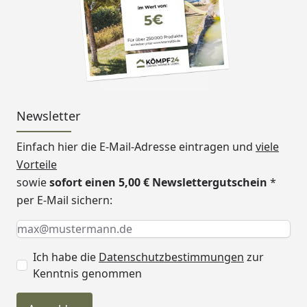
Newsletter
Einfach hier die E-Mail-Adresse eintragen und
viele
Vorteile
sowie
sofort einen 5,00 € Newslettergutschein
*
per E-Mail sichern:
Keine Eingabe erforderlich
Eingabe erforderlich
E-Mail *
Ich habe die
Datenschutzbestimmungen
zur
Kenntnis genommen