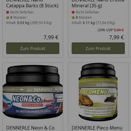
Catappa Barks (8 Stück)
Mineral (35 g)
Nicht lieferbar
Nicht lieferbar
8
Münzen
8
Münzen
Inhalt:
0,02 kg
(399,50 €/kg)
Inhalt:
0,11 kg
(72,64 €/kg)
-20%
UVP
9,99 €
Rab
Urs
7,99 €
7,99 €
Aktueller Preis
Akt
Zum Produkt
Zum Produkt
Produkt nicht lieferbar
Produkt nicht lieferbar
DENNERLE Neon & Co
DENNERLE Pleco Menu