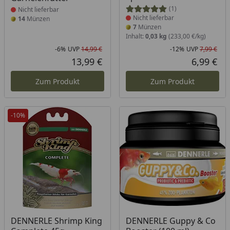
(1)
Nicht lieferbar
Nicht lieferbar
14
Münzen
7
Münzen
Inhalt:
0,03 kg
(233,00 €/kg)
-6%
UVP
14,99 €
-12%
UVP
7,99 €
Rabatt in Prozent
Ursprünglicher Preis
Rab
Urs
13,99 €
6,99 €
Aktueller Preis
Akt
Zum Produkt
Zum Produkt
-10%
Produkt nicht lieferbar
Produkt nicht lieferbar
DENNERLE Shrimp King
DENNERLE Guppy & Co