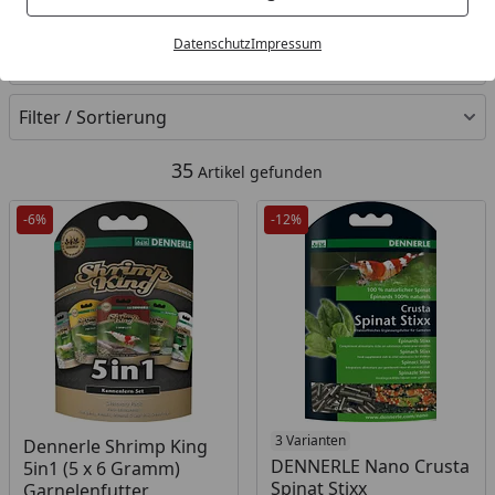
Ihre Artikelübersicht
Datenschutz
Impressum
Kategorien
Filter / Sortierung
35
Artikel gefunden
-6%
-12%
Produkt nicht lieferbar
Produkt nicht lieferbar
3 Varianten
Dennerle Shrimp King
DENNERLE Nano Crusta
5in1 (5 x 6 Gramm)
Spinat Stixx
Garnelenfutter