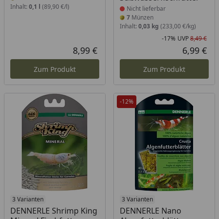
Inhalt:
0,1 l
(89,90 €/l)
Nicht lieferbar
7
Münzen
Inhalt:
0,03 kg
(233,00 €/kg)
-17%
UVP
8,49 €
Rab
Urs
8,99 €
6,99 €
Aktueller Preis
Akt
Zum Produkt
Zum Produkt
-12%
Produkt nicht lieferbar
3 Varianten
Produkt nicht lieferbar
3 Varianten
DENNERLE Shrimp King
DENNERLE Nano