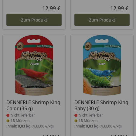
12,99 €
12,99 €
Aktueller Preis
Akt
Zum Produkt
Zum Produkt
Produkt nicht lieferbar
Produkt nicht lieferbar
DENNERLE Shrimp King
DENNERLE Shrimp King
Color (35 g)
Baby (30 g)
Nicht lieferbar
Nicht lieferbar
13
Münzen
13
Münzen
Inhalt:
0,03 kg
(433,00 €/kg)
Inhalt:
0,03 kg
(433,00 €/kg)