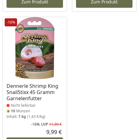
Zum Produkt
Zum Produkt
-16%
Produkt nicht lieferbar
Dennerle Shrimp King
SnailStixx 45 Gramm
Garnelenfutter
Nicht lieferbar
10
Münzen
Inhalt:
7 kg
(1,43 €/kg)
-16%
UVP
11,99 €
Rabatt in Prozent
Ursprünglicher Preis
9,99 €
Aktueller Preis