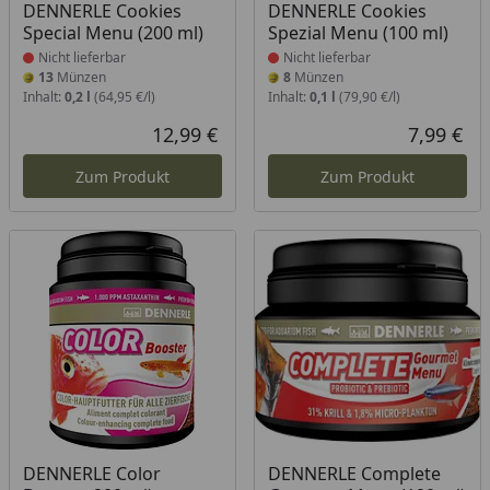
Produkt nicht lieferbar
Produkt nicht lieferbar
DENNERLE Cookies
DENNERLE Cookies
Special Menu (200 ml)
Spezial Menu (100 ml)
Nicht lieferbar
Nicht lieferbar
13
Münzen
8
Münzen
Inhalt:
0,2 l
(64,95 €/l)
Inhalt:
0,1 l
(79,90 €/l)
12,99 €
7,99 €
Aktueller Preis
Akt
Zum Produkt
Zum Produkt
Produkt nicht lieferbar
Produkt nicht lieferbar
DENNERLE Color
DENNERLE Complete