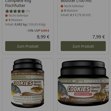
Complete 45g
Booster (100 ml)
Fischfutter
Nicht lieferbar
8
Münzen
(1)
Inhalt:
0,1 l
(79,90 €/l)
Nicht lieferbar
9
Münzen
Inhalt:
0,082 kg
(109,63 €/kg)
-10%
UVP
9,99 €
Rabatt in Prozent
Ursprünglicher Preis
8,99 €
7,99 €
Aktueller Preis
Akt
Zum Produkt
Zum Produkt