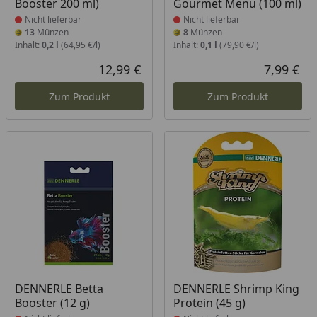
Booster 200 ml)
Gourmet Menu (100 ml)
Nicht lieferbar
Nicht lieferbar
13
Münzen
8
Münzen
Inhalt:
0,2 l
(64,95 €/l)
Inhalt:
0,1 l
(79,90 €/l)
12,99 €
7,99 €
Aktueller Preis
Akt
Zum Produkt
Zum Produkt
Produkt nicht lieferbar
Produkt nicht lieferbar
DENNERLE Betta
DENNERLE Shrimp King
Booster (12 g)
Protein (45 g)