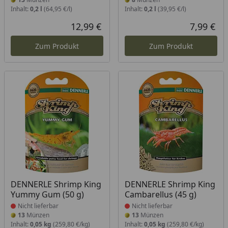
Inhalt:
0,2 l
(64,95 €/l)
Inhalt:
0,2 l
(39,95 €/l)
12,99 €
7,99 €
Aktueller Preis
Akt
Zum Produkt
Zum Produkt
Produkt nicht lieferbar
Produkt nicht lieferbar
DENNERLE Shrimp King
DENNERLE Shrimp King
Yummy Gum (50 g)
Cambarellus (45 g)
Nicht lieferbar
Nicht lieferbar
13
Münzen
13
Münzen
Inhalt:
0,05 kg
(259,80 €/kg)
Inhalt:
0,05 kg
(259,80 €/kg)