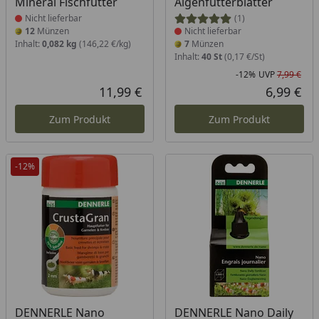
Mineral Fischfutter
Algenfutterblätter
Nicht lieferbar
(1)
12
Münzen
Nicht lieferbar
Inhalt:
0,082 kg
(146,22 €/kg)
7
Münzen
Inhalt:
40 St
(0,17 €/St)
-12%
UVP
7,99 €
Rab
Urs
11,99 €
6,99 €
Aktueller Preis
Akt
Zum Produkt
Zum Produkt
-12%
Produkt nicht lieferbar
Produkt nicht lieferbar
DENNERLE Nano
DENNERLE Nano Daily