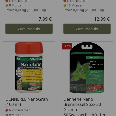
Nicht lieferbar
Nicht lieferbar
8
Münzen
13
Münzen
Inhalt:
0,01 kg
(799,00 €/kg)
Inhalt:
0,05 kg
(259,80 €/kg)
7,99 €
12,99 €
Aktueller Preis
Akt
Zum Produkt
Zum Produkt
-17%
Produkt nicht lieferbar
Produkt nicht lieferbar
DENNERLE NanoGran
Dennerle Nano
(100 ml)
Brennessel Stixx 30
Gramm
Nicht lieferbar
Süßwasserfischfutter
9
Münzen