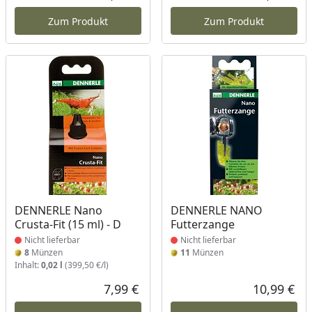
Aktueller Preis
Akt
Zum Produkt
Zum Produkt
Produkt nicht lieferbar
Produkt nicht lieferbar
DENNERLE Nano
DENNERLE NANO
Crusta-Fit (15 ml) - D
Futterzange
Nicht lieferbar
Nicht lieferbar
8
Münzen
11
Münzen
Inhalt:
0,02 l
(399,50 €/l)
7,99 €
10,99 €
Aktueller Preis
Akt