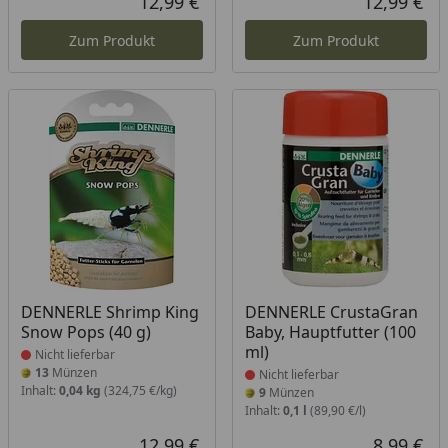
12,99 €
12,99 €
Aktueller Preis
Akt
Zum Produkt
Zum Produkt
Produkt nicht lieferbar
Produkt nicht lieferbar
DENNERLE Shrimp King
DENNERLE CrustaGran
Snow Pops (40 g)
Baby, Hauptfutter (100
ml)
Nicht lieferbar
13
Münzen
Nicht lieferbar
Inhalt:
0,04 kg
(324,75 €/kg)
9
Münzen
Inhalt:
0,1 l
(89,90 €/l)
12,99 €
8,99 €