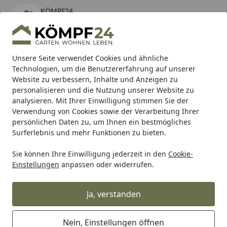
KÖMPF24
Öffnen
Banner schließen
KÖMPF24
kostenlos - Im App Store
Alle Produkte
Mein Konto
Wunschl
Eink
Unsere Seite verwendet Cookies und ähnliche
Technologien, um die Benutzererfahrung auf unserer
Hotline
4,81
/ 5
Suchen
Website zu verbessern, Inhalte und Anzeigen zu
personalisieren und die Nutzung unserer Website zu
analysieren. Mit Ihrer Einwilligung stimmen Sie der
Karibu Pools inkl. gratis Sandfilteranlage & Pool-
Verwendung von Cookies sowie der Verarbeitung Ihrer
Starterset (Gesamtwert bis 468,99€)
persönlichen Daten zu, um Ihnen ein bestmögliches
Surferlebnis und mehr Funktionen zu bieten.
DENNERLE
Futter
Fischfutter & Garnelenfutter Süßwasse
Sie können Ihre Einwilligung jederzeit in den
Cookie-
Startseite
Einstellungen
anpassen oder widerrufen.
DENNERLE Fischfutter &
Garnelenfutter
Ja, verstanden
Süßwasseraquaristik
Nein, Einstellungen öffnen