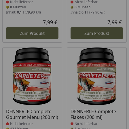
Nicht lieferbar
Nicht lieferbar
8
Münzen
8
Münzen
Inhalt:
0,1 l
(79,90 €/l)
Inhalt:
0,1 l
(79,90 €/l)
7,99 €
7,99 €
Aktueller Preis
Akt
Zum Produkt
Zum Produkt
Produkt nicht lieferbar
Produkt nicht lieferbar
DENNERLE Complete
DENNERLE Complete
Gourmet Menu (200 ml)
Flakes (200 ml)
Nicht lieferbar
Nicht lieferbar
13
Münzen
8
Münzen