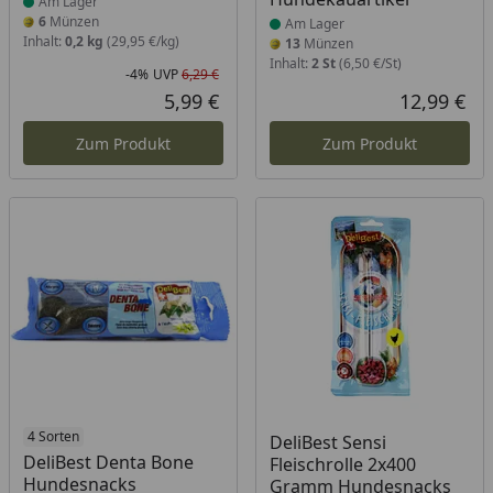
Am Lager
6
Münzen
Am Lager
Inhalt:
0,2 kg
(29,95 €/kg)
13
Münzen
Inhalt:
2 St
(6,50 €/St)
-4%
UVP
6,29 €
Rabatt in Prozent
Ursprünglicher Preis
5,99 €
12,99 €
Aktueller Preis
Akt
Zum Produkt
Zum Produkt
Produkt am Lager
4 Sorten
Produkt am Lager
DeliBest Sensi
DeliBest Denta Bone
Fleischrolle 2x400
Hundesnacks
Gramm Hundesnacks