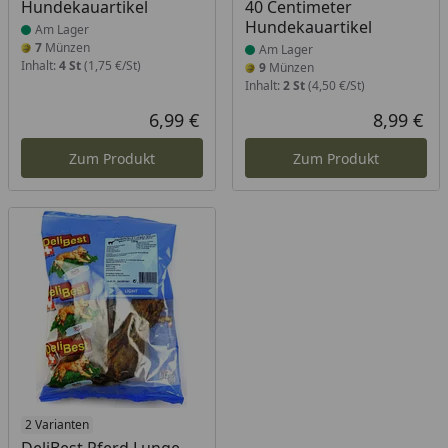
Hundekauartikel
40 Centimeter
Hundekauartikel
Am Lager
7
Münzen
Am Lager
Inhalt:
4 St
(1,75 €/St)
9
Münzen
Inhalt:
2 St
(4,50 €/St)
6,99 €
8,99 €
Aktueller Preis
Akt
Zum Produkt
Zum Produkt
Produkt nicht lieferbar
2 Varianten