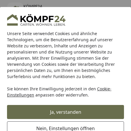
KÖMPF24
Öffnen
Banner schließen
KÖMPF24
kostenlos - Im App Store
Alle Produkte
Mein Konto
Wunschl
Eink
Unsere Seite verwendet Cookies und ähnliche
Technologien, um die Benutzererfahrung auf unserer
Hotline
4,81
/ 5
Suchen
Website zu verbessern, Inhalte und Anzeigen zu
personalisieren und die Nutzung unserer Website zu
analysieren. Mit Ihrer Einwilligung stimmen Sie der
Karibu Pools inkl. gratis Sandfilteranlage & Pool-
Verwendung von Cookies sowie der Verarbeitung Ihrer
Starterset (Gesamtwert bis 468,99€)
persönlichen Daten zu, um Ihnen ein bestmögliches
Surferlebnis und mehr Funktionen zu bieten.
DeliBest
Hund Snacks
Sie können Ihre Einwilligung jederzeit in den
Cookie-
Startseite
Einstellungen
anpassen oder widerrufen.
DeliBest Hund Snacks
Ja, verstanden
Ihre Artikelübersicht
Nein, Einstellungen öffnen