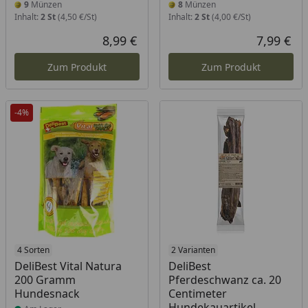
9
Münzen
8
Münzen
Inhalt:
2 St
(4,50 €/St)
Inhalt:
2 St
(4,00 €/St)
8,99 €
7,99 €
Aktueller Preis
Akt
Zum Produkt
Zum Produkt
-4%
Produkt am Lager
4 Sorten
Produkt am Lager
2 Varianten
DeliBest Vital Natura
DeliBest
200 Gramm
Pferdeschwanz ca. 20
Hundesnack
Centimeter
Hundekauartikel