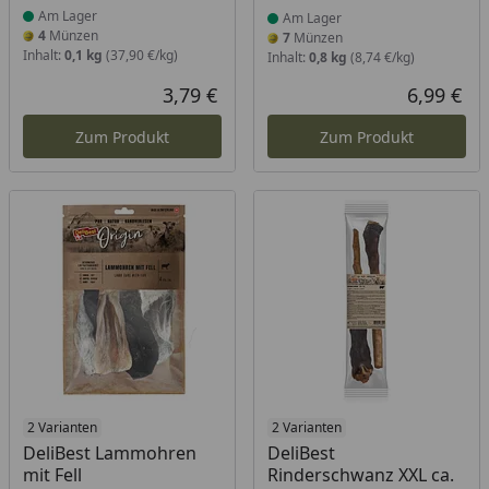
Am Lager
Am Lager
4
Münzen
7
Münzen
Inhalt:
0,1 kg
(37,90 €/kg)
Inhalt:
0,8 kg
(8,74 €/kg)
3,79 €
6,99 €
Aktueller Preis
Akt
Zum Produkt
Zum Produkt
Produkt am Lager
2 Varianten
Produkt am Lager
2 Varianten
DeliBest Lammohren
DeliBest
mit Fell
Rinderschwanz XXL ca.