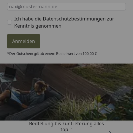
Keine Eingabe erforderlich
Eingabe erforderlich
E-Mail *
Ich habe die
Datenschutzbestimmungen
zur
Kenntnis genommen
Anmelden
*Der Gutschein gilt ab einem Bestellwert von 100,00 €
Trusted Shops
4,81
/ 5
„Von der Beschreigung über die
Bedtellung bis zur Lieferung alles
top. “