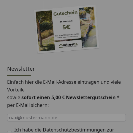
Newsletter
Einfach hier die E-Mail-Adresse eintragen und
viele
Vorteile
sowie
sofort einen 5,00 € Newslettergutschein
*
per E-Mail sichern:
Keine Eingabe erforderlich
Eingabe erforderlich
E-Mail *
Ich habe die
Datenschutzbestimmungen
zur