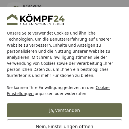
KÖMPF24
Öffnen
Banner schließen
KÖMPF24
kostenlos - Im App Store
Alle Produkte
Mein Konto
Wunschl
Eink
Unsere Seite verwendet Cookies und ähnliche
Technologien, um die Benutzererfahrung auf unserer
Hotline
4,81
/ 5
Suchen
Website zu verbessern, Inhalte und Anzeigen zu
personalisieren und die Nutzung unserer Website zu
analysieren. Mit Ihrer Einwilligung stimmen Sie der
Karibu Pools inkl. gratis Sandfilteranlage & Pool-
Verwendung von Cookies sowie der Verarbeitung Ihrer
Starterset (Gesamtwert bis 468,99€)
persönlichen Daten zu, um Ihnen ein bestmögliches
Surferlebnis und mehr Funktionen zu bieten.
Compo
Gartendünger
Gartenkalk
Sie können Ihre Einwilligung jederzeit in den
Cookie-
Startseite
Einstellungen
anpassen oder widerrufen.
Compo Gartenkalk
Ja, verstanden
Ihre Artikelübersicht
Nein, Einstellungen öffnen