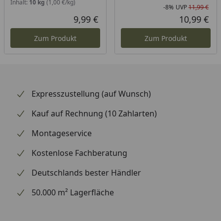
Inhalt:
10 kg
(1,00 €/kg)
-8%
UVP
11,99 €
Rab
Urs
9,99 €
10,99 €
Aktueller Preis
Akt
Zum Produkt
Zum Produkt
Expresszustellung (auf Wunsch)
Kauf auf Rechnung (10 Zahlarten)
Montageservice
Kostenlose Fachberatung
Deutschlands bester Händler
50.000 m² Lagerfläche