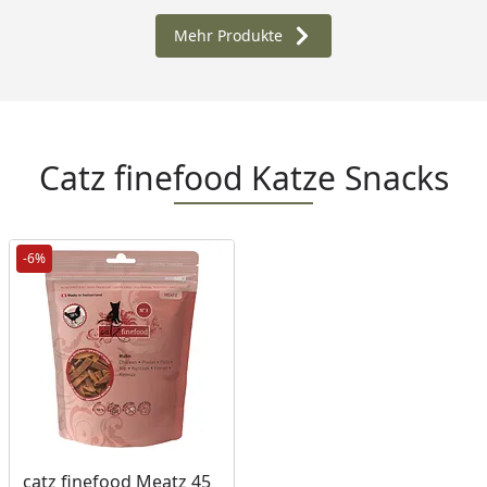
Mehr Produkte
Catz finefood Katze Snacks
-6%
Produkt nicht lieferbar
catz finefood Meatz 45