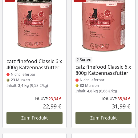
Produkt nicht lieferbar
Produkt nicht lieferbar
2 Sorten
catz finefood Classic 6 x
catz finefood Classic 6 x
400g Katzennassfutter
800g Katzennassfutter
Nicht lieferbar
23
Münzen
Nicht lieferbar
Inhalt:
2,4 kg
(9,58 €/kg)
32
Münzen
Inhalt:
4,8 kg
(6,66 €/kg)
-1%
UVP
23,34 €
-10%
UVP
35,94 €
Rabatt in Prozent
Ursprünglicher Preis
Rab
Urs
22,99 €
31,99 €
Aktueller Preis
Akt
Zum Produkt
Zum Produkt