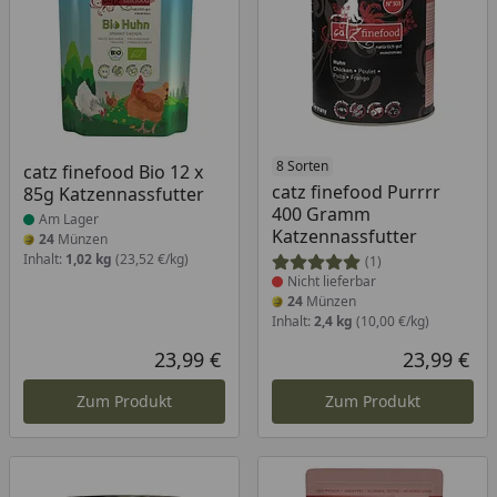
Produkt am Lager
Produkt nicht lieferbar
8 Sorten
catz finefood Bio 12 x
catz finefood Purrrr
85g Katzennassfutter
400 Gramm
Am Lager
Katzennassfutter
24
Münzen
Inhalt:
1,02 kg
(23,52 €/kg)
(1)
Nicht lieferbar
24
Münzen
Inhalt:
2,4 kg
(10,00 €/kg)
23,99 €
23,99 €
Aktueller Preis
Akt
Zum Produkt
Zum Produkt