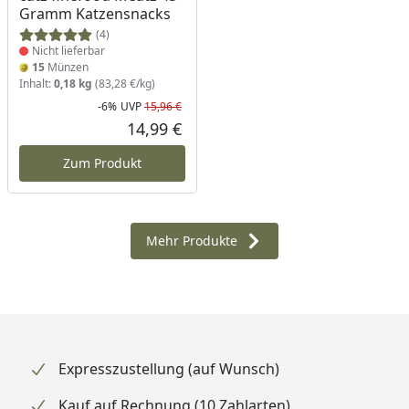
Gramm Katzensnacks
(4)
Nicht lieferbar
15
Münzen
Inhalt:
0,18 kg
(83,28 €/kg)
-6%
UVP
15,96 €
Rabatt in Prozent
Ursprünglicher Preis
14,99 €
Aktueller Preis
Zum Produkt
Mehr Produkte
Expresszustellung (auf Wunsch)
Kauf auf Rechnung (10 Zahlarten)