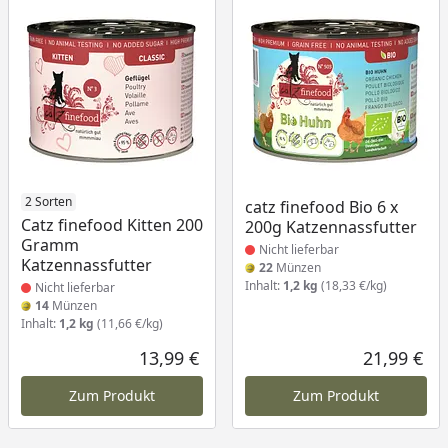
Produkt nicht lieferbar
2 Sorten
Produkt nicht lieferbar
catz finefood Bio 6 x
Catz finefood Kitten 200
200g Katzennassfutter
Gramm
Nicht lieferbar
Katzennassfutter
22
Münzen
Inhalt:
1,2 kg
(18,33 €/kg)
Nicht lieferbar
14
Münzen
Inhalt:
1,2 kg
(11,66 €/kg)
13,99 €
21,99 €
Aktueller Preis
Akt
Zum Produkt
Zum Produkt