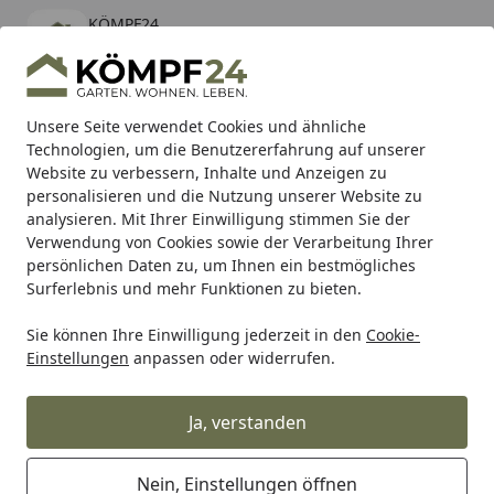
KÖMPF24
Öffnen
Banner schließen
KÖMPF24
kostenlos - Im App Store
Alle Produkte
Mein Konto
Wunschl
Eink
Unsere Seite verwendet Cookies und ähnliche
Technologien, um die Benutzererfahrung auf unserer
Hotline
4,81
/ 5
Suchen
Website zu verbessern, Inhalte und Anzeigen zu
personalisieren und die Nutzung unserer Website zu
analysieren. Mit Ihrer Einwilligung stimmen Sie der
Karibu Pools inkl. gratis Sandfilteranlage & Pool-
Verwendung von Cookies sowie der Verarbeitung Ihrer
Starterset (Gesamtwert bis 468,99€)
persönlichen Daten zu, um Ihnen ein bestmögliches
Surferlebnis und mehr Funktionen zu bieten.
Catz finefood
Sie können Ihre Einwilligung jederzeit in den
Cookie-
Startseite
Einstellungen
anpassen oder widerrufen.
Catz finefood
Catz finefood
-Produkte werden mit sehr viel
Ja, verstanden
hochwertigem Fleisch zubereitet. Das Fleisch stammt
nur von vertrauenswürdigen Erzeugern überwiegend
Nein, Einstellungen öffnen