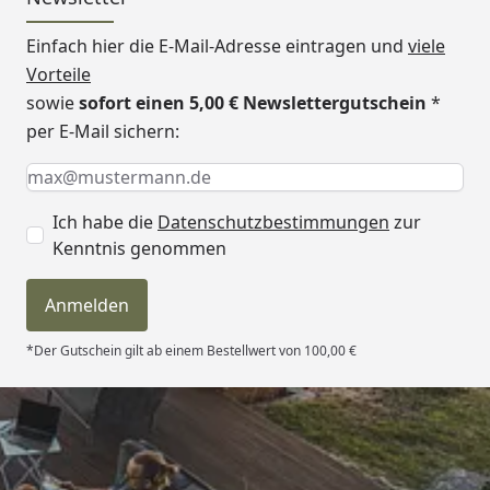
Einfach hier die E-Mail-Adresse eintragen und
viele
Vorteile
sowie
sofort einen 5,00 € Newslettergutschein
*
per E-Mail sichern:
Keine Eingabe erforderlich
Eingabe erforderlich
E-Mail *
Ich habe die
Datenschutzbestimmungen
zur
Kenntnis genommen
Anmelden
*Der Gutschein gilt ab einem Bestellwert von 100,00 €
Trusted Shops