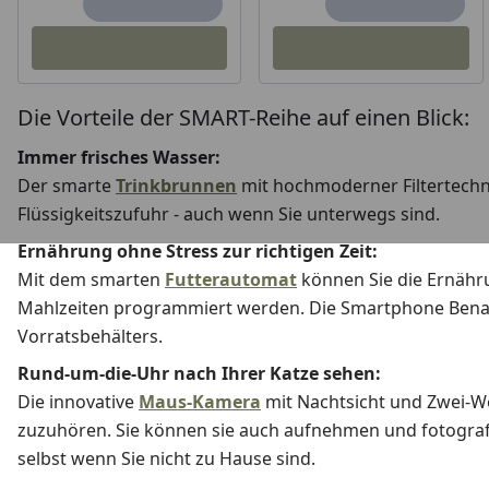
Die Vorteile der SMART-Reihe auf einen Blick:
Immer frisches Wasser:
Der smarte
Trinkbrunnen
mit hochmoderner Filtertechno
Flüssigkeitszufuhr - auch wenn Sie unterwegs sind.
Ernährung ohne Stress zur richtigen Zeit:
Mit dem smarten
Futterautomat
können Sie die Ernähru
Mahlzeiten programmiert werden. Die Smartphone Benach
Vorratsbehälters.
Rund-um-die-Uhr nach Ihrer Katze sehen:
Die innovative
Maus-Kamera
mit Nachtsicht und Zwei-We
zuzuhören. Sie können sie auch aufnehmen und fotografie
selbst wenn Sie nicht zu Hause sind.