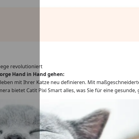
ege revolutioniert
sorge Hand in Hand gehen:
nleben mit Ihrer Katze neu definieren. Mit maßgeschneide
a bietet Catit Pixi Smart alles, was Sie für eine gesunde,