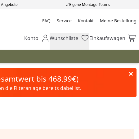
e Angebote
Eigene Montage-Teams
FAQ
Service
Kontakt
Meine Bestellung
Meine Bestellung
Konto
Wunschliste
Einkaufswagen
Mein Konto
Wunschliste
Einkaufswagen
Gesamtwert bis 468,99€)
die Filteranlage bereits dabei ist.