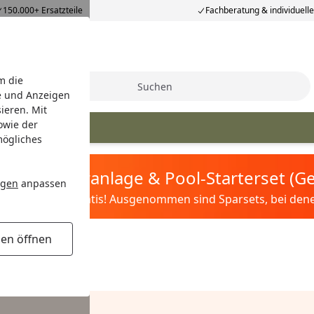
150.000+ Ersatzteile
Fachberatung & individuell
m die
Suche
e und Anzeigen
ieren. Mit
owie der
mögliches
tis Sandfilteranlage & Pool-Starterset (
ngen
anpassen
ilter&Pflege gratis! Ausgenommen sind Sparsets, bei denen 
gen öffnen