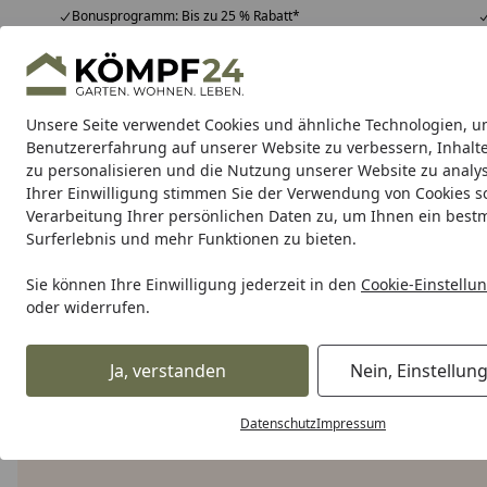
Bonusprogramm: Bis zu 25 % Rabatt*
Hotline
07051 / 9 22 22
4,81
/ 5
Mo-Fr. 8-16 Uhr
25.958 Bewertungen
Unsere Seite verwendet Cookies und ähnliche Technologien, u
Alle Produkte
Highlights
Tipps & Tricks
Alle Produkte
Benutzererfahrung auf unserer Website zu verbessern, Inhalt
zu personalisieren und die Nutzung unserer Website zu analys
Ihrer Einwilligung stimmen Sie der Verwendung von Cookies s
catit
Katze
Verarbeitung Ihrer persönlichen Daten zu, um Ihnen ein best
Surferlebnis und mehr Funktionen zu bieten.
Karibu Pools inkl. gra
Sie können Ihre Einwilligung jederzeit in den
Cookie-Einstellu
oder widerrufen.
Dein Traumpool im Sorglos-Paket: F
Ja, verstanden
Nein, Einstellun
catit
Startseite
catit
Datenschutz
Impressum