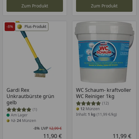
Zum Produkt
Zum Produkt
-8%
Plus-Produkt
Produkt am Lager
Gardi Rex
WC Schaum- kraftvoller
Unkrautbürste grün
WC Reiniger 1kg
gelb
(12)
12
Münzen
(1)
Inhalt:
1 kg
(11,99 €/kg)
Am Lager
12
24
Münzen
-8%
UVP
12,99 €
Rabatt in Prozent
Ursprünglicher Preis
11,90 €
11,99 €