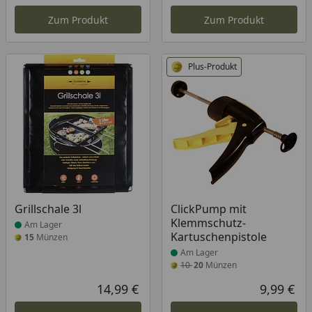
Aktueller Preis
Akt
Zum Produkt
Zum Produkt
Plus-Produkt
Produkt am Lager
Produkt am Lager
Grillschale 3l
ClickPump mit
Klemmschutz-
Am Lager
Kartuschenpistole
15
Münzen
Am Lager
10
20
Münzen
14,99 €
9,99 €
Aktueller Preis
Akt