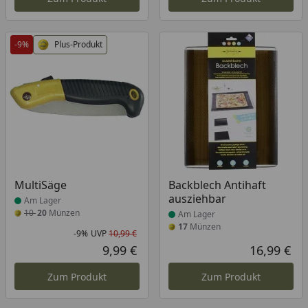
-9%
Plus-Produkt
Produkt am Lager
Produkt am Lager
MultiSäge
Backblech Antihaft
ausziehbar
Am Lager
10
20
Münzen
Am Lager
17
Münzen
-9%
UVP
10,99 €
Rabatt in Prozent
Ursprünglicher Preis
9,99 €
16,99 €
Aktueller Preis
Akt
Zum Produkt
Zum Produkt