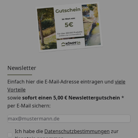
Newsletter
Einfach hier die E-Mail-Adresse eintragen und
viele
Vorteile
sowie
sofort einen 5,00 € Newslettergutschein
*
per E-Mail sichern:
Keine Eingabe erforderlich
Eingabe erforderlich
E-Mail *
Ich habe die
Datenschutzbestimmungen
zur