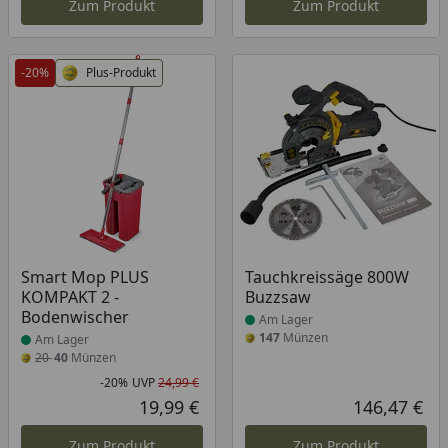
Zum Produkt
Zum Produkt
-20%
Plus-Produkt
Produkt am Lager
Produkt am Lager
Smart Mop PLUS
Tauchkreissäge 800W
KOMPAKT 2 -
Buzzsaw
Bodenwischer
Am Lager
147
Münzen
Am Lager
20
40
Münzen
-20%
UVP
24,99 €
Rabatt in Prozent
Ursprünglicher Preis
19,99 €
146,47 €
Aktueller Preis
Akt
Zum Produkt
Zum Produkt