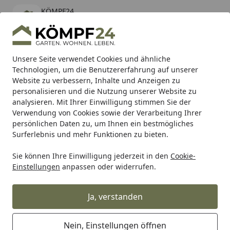
KÖMPF24
Öffnen
Banner schließen
KÖMPF24
kostenlos - Im App Store
Alle Produkte
Mein Konto
Wunschl
Eink
Unsere Seite verwendet Cookies und ähnliche
Technologien, um die Benutzererfahrung auf unserer
Hotline
4,81
/ 5
Suchen
Website zu verbessern, Inhalte und Anzeigen zu
personalisieren und die Nutzung unserer Website zu
analysieren. Mit Ihrer Einwilligung stimmen Sie der
Karibu Pools inkl. gratis Sandfilteranlage & Pool-
Verwendung von Cookies sowie der Verarbeitung Ihrer
Starterset (Gesamtwert bis 468,99€)
persönlichen Daten zu, um Ihnen ein bestmögliches
Surferlebnis und mehr Funktionen zu bieten.
Broszio
Sie können Ihre Einwilligung jederzeit in den
Cookie-
Startseite
Einstellungen
anpassen oder widerrufen.
Broszio
Ja, verstanden
Nein, Einstellungen öffnen