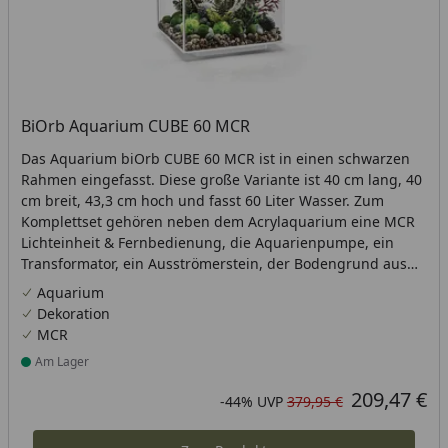
BiOrb Aquarium CUBE 60 MCR
Das Aquarium biOrb CUBE 60 MCR ist in einen schwarzen
Rahmen eingefasst. Diese große Variante ist 40 cm lang, 40
cm breit, 43,3 cm hoch und fasst 60 Liter Wasser. Zum
Komplettset gehören neben dem Acrylaquarium eine MCR
Lichteinheit & Fernbedienung, die Aquarienpumpe, ein
Transformator, ein Ausströmerstein, der Bodengrund aus
Keramik sowie eine Filterkartusche.
Aquarium
Dekoration
MCR
Am Lager
Produkt am Lager
209,47 €
Aktueller Preis
Rabatt in Prozent
Ursprünglicher Preis
-44%
UVP
379,95 €