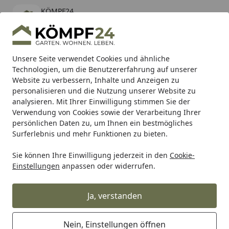
KÖMPF24
Öffnen
Banner schließen
KÖMPF24
kostenlos - Im App Store
Alle Produkte
Mein Konto
Wunschl
Eink
Unsere Seite verwendet Cookies und ähnliche
Technologien, um die Benutzererfahrung auf unserer
Hotline
4,81
/ 5
Suchen
Website zu verbessern, Inhalte und Anzeigen zu
personalisieren und die Nutzung unserer Website zu
analysieren. Mit Ihrer Einwilligung stimmen Sie der
Karibu Pools inkl. gratis Sandfilteranlage & Pool-
Verwendung von Cookies sowie der Verarbeitung Ihrer
Starterset (Gesamtwert bis 468,99€)
persönlichen Daten zu, um Ihnen ein bestmögliches
Surferlebnis und mehr Funktionen zu bieten.
biOrb
Aquarien & Terrarien
Cube MCR Aquarium
Sie können Ihre Einwilligung jederzeit in den
Cookie-
Startseite
Einstellungen
anpassen oder widerrufen.
biorb Cube MCR Aquarium
Ja, verstanden
Ihre Artikelübersicht
Nein, Einstellungen öffnen