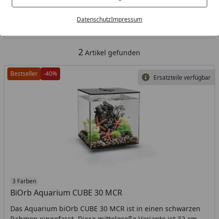
Kategorien
Datenschutz
Impressum
Filter / Sortierung
2
Artikel gefunden
Bestseller
-40%
Ersatzteile verfügbar
3 Farben
BiOrb Aquarium CUBE 30 MCR
Das Aquarium biOrb CUBE 30 MCR ist in einen schwarzen
Rahmen eingefasst. Diese mittelgroße Variante ist 32 cm