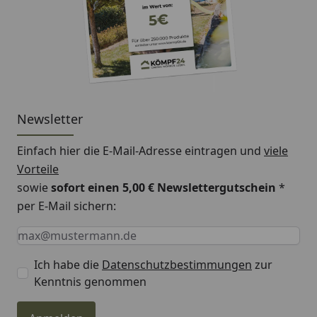
Newsletter
Einfach hier die E-Mail-Adresse eintragen und
viele
Vorteile
sowie
sofort einen 5,00 € Newslettergutschein
*
per E-Mail sichern:
Keine Eingabe erforderlich
Eingabe erforderlich
E-Mail *
Ich habe die
Datenschutzbestimmungen
zur
Kenntnis genommen