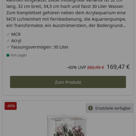
lang, 32 cm breit, 34,5 cm hoch und fasst 30 Liter Wasser.
Zum Komplettset gehören neben dem Acrylaquarium eine
MCR Lichteinheit mit Fernbedienung, die Aquarienpumpe,
ein Transformator, ein Ausströmerstein, der Bodengrund
aus Keramik sowie eine Filterkartusche.
MCR
Acryl
Fassungsvermögen: 30 Liter
Am Lager
Produkt am Lager
169,47 €
Aktueller Preis
Rabatt in Prozent
Ursprünglicher Preis
-40%
UVP
282,95 €
Zum Produkt
-44%
Ersatzteile verfügbar