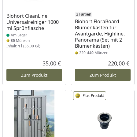
Produkt am Lager
3 Farben
Biohort CleanLine
Biohort FloraBoard
Universalreiniger 1000
Blumenkasten für
ml Sprühflasche
Avantgarde, Highline,
Am Lager
Panorama (Set mit 2
35
Münzen
Blumenkästen)
Inhalt:
1 l
(35,00 €/l)
220
440
Münzen
35,00 €
220,00 €
Aktueller Preis
Akt
Zum Produkt
Zum Produkt
Plus-Produkt