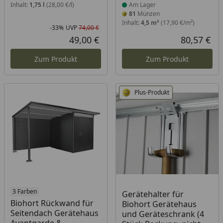
Inhalt:
1,75 l
(28,00 €/l)
Am Lager
81
Münzen
Inhalt:
4,5 m²
(17,90 €/m²)
-33%
UVP
74,00 €
Rabatt in Prozent
Ursprünglicher Preis
49,00 €
80,57 €
Aktueller Preis
Akt
Zum Produkt
Zum Produkt
Plus-Produkt
3 Farben
Gerätehalter für
Biohort Rückwand für
Biohort Gerätehaus
Seitendach Gerätehaus
und Geräteschrank (4