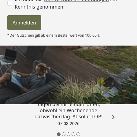
Kenntnis genommen
Anmelden
*Der Gutschein gilt ab einem Bestellwert von 100,00 €
Trusted Shops
4,81
/ 5
„Die Bestellung ist innerhalb von 4
Tagen bei mir eingetroffen,
obwohl ein Wochenende
dazwischen lag. Absolut TOP!
Sicherlich nicht die letzte
07.08.2026
Bestellung. Vielen Dank und weiter
so.“