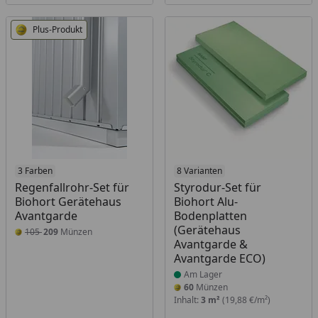
Plus-Produkt
3 Farben
Produkt am Lager
8 Varianten
Regenfallrohr-Set für
Styrodur-Set für
Biohort Gerätehaus
Biohort Alu-
Avantgarde
Bodenplatten
(Gerätehaus
105
209
Münzen
Avantgarde &
Avantgarde ECO)
Am Lager
60
Münzen
Inhalt:
3 m²
(19,88 €/m²)