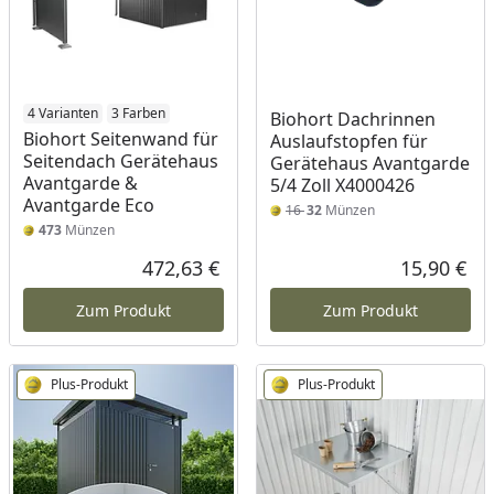
4 Varianten
3 Farben
Biohort Dachrinnen
Biohort Seitenwand für
Auslaufstopfen für
Seitendach Gerätehaus
Gerätehaus Avantgarde
Avantgarde &
5/4 Zoll X4000426
Avantgarde Eco
16
32
Münzen
473
Münzen
472,63 €
15,90 €
Aktueller Preis
Akt
Zum Produkt
Zum Produkt
Plus-Produkt
Plus-Produkt