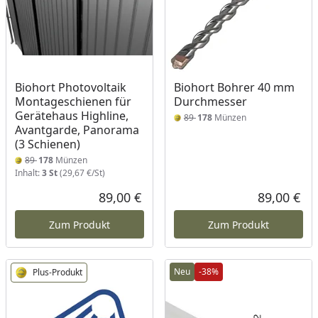
Biohort Photovoltaik
Biohort Bohrer 40 mm
Montageschienen für
Durchmesser
Gerätehaus Highline,
89
178
Münzen
Avantgarde, Panorama
(3 Schienen)
89
178
Münzen
Inhalt:
3 St
(29,67 €/St)
89,00 €
89,00 €
Aktueller Preis
Akt
Zum Produkt
Zum Produkt
Neu
-38%
Plus-Produkt