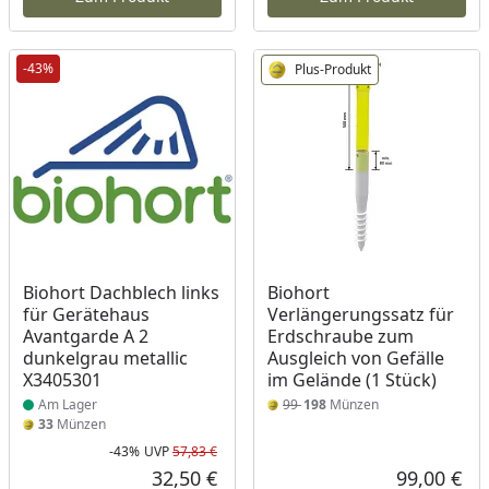
-43%
Plus-Produkt
Produkt am Lager
Biohort Dachblech links
Biohort
für Gerätehaus
Verlängerungssatz für
Avantgarde A 2
Erdschraube zum
dunkelgrau metallic
Ausgleich von Gefälle
X3405301
im Gelände (1 Stück)
Am Lager
99
198
Münzen
33
Münzen
-43%
UVP
57,83 €
Rabatt in Prozent
Ursprünglicher Preis
32,50 €
99,00 €