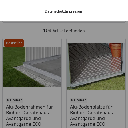
Kategorien
Datenschutz
Impressum
Filter / Sortierung
104
Artikel gefunden
Bestseller
8 Größen
8 Größen
Alu-Bodenrahmen für
Alu-Bodenplatte für
Biohort Gerätehaus
Biohort Gerätehaus
Avantgarde und
Avantgarde und
Avantgarde ECO
Avantgarde ECO