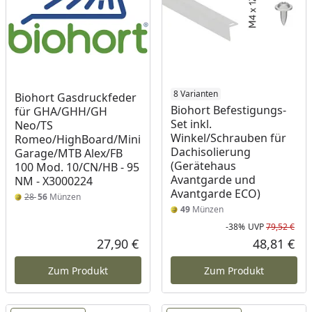
8 Varianten
Biohort Gasdruckfeder
Biohort Befestigungs-
für GHA/GHH/GH
Set inkl.
Neo/TS
Winkel/Schrauben für
Romeo/HighBoard/Mini
Dachisolierung
Garage/MTB Alex/FB
(Gerätehaus
100 Mod. 10/CN/HB - 95
Avantgarde und
NM - X3000224
Avantgarde ECO)
28
56
Münzen
49
Münzen
-38%
UVP
79,52 €
Rab
Urs
27,90 €
48,81 €
Aktueller Preis
Akt
Zum Produkt
Zum Produkt