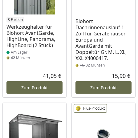
Produkt am Lager
3 Farben
Biohort
Werkzeughalter für
Dachrinnenauslauf 1
Biohort AvantGarde,
Zoll für Gerätehauser
HighLine, Panorama,
Europa und
HighBoard (2 Stück)
AvantGarde mit
Doppeltür Gr. M, L, XL,
Am Lager
XXL X4000417.
42
Münzen
16
32
Münzen
41,05 €
15,90 €
Aktueller Preis
Akt
Zum Produkt
Zum Produkt
Plus-Produkt