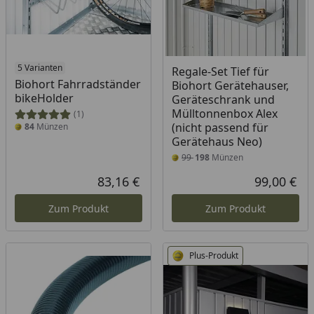
5 Varianten
Regale-Set Tief für
Biohort Fahrradständer
Biohort Gerätehauser,
bikeHolder
Geräteschrank und
Mülltonnenbox Alex
(1)
(nicht passend für
84
Münzen
Gerätehaus Neo)
99
198
Münzen
83,16 €
99,00 €
Aktueller Preis
Akt
Zum Produkt
Zum Produkt
Plus-Produkt