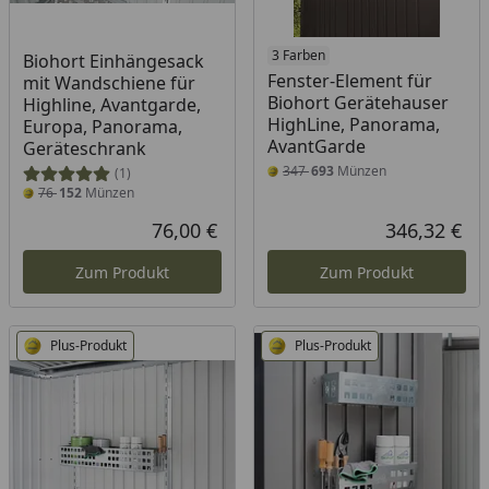
3 Farben
Biohort Einhängesack
Fenster-Element für
mit Wandschiene für
Biohort Gerätehauser
Highline, Avantgarde,
HighLine, Panorama,
Europa, Panorama,
AvantGarde
Geräteschrank
347
693
Münzen
(1)
76
152
Münzen
76,00 €
346,32 €
Aktueller Preis
Akt
Zum Produkt
Zum Produkt
Plus-Produkt
Plus-Produkt