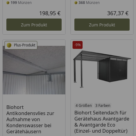
199
Münzen
368
Münzen
198,95 €
367,37 €
Aktueller Preis
Akt
Zum Produkt
Zum Produkt
-9%
Plus-Produkt
4 Größen
3 Farben
Biohort
Biohort Seitendach für
Antikondensvlies zur
Gerätehaus Avantgarde
Aufnahme von
& Avantgarde Eco
Kondenswasser bei
(Einzel- und Doppeltür)
Gerätehäusern