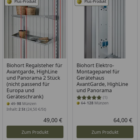
Plus-Produkt
Plus-Produkt
Biohort Regalsteher für
Biohort Elektro-
Avantgarde, HighLine
Montagepanel für
und Panorama 2 Stück
Gerätehaus
(nicht passend für
AvantGarde, HighLine
Europa und
und Panorama
Geräteschrank)
(1)
64
128
Münzen
49
98
Münzen
Inhalt:
2 St
(24,50 €/St)
49,00 €
64,00 €
Aktueller Preis
Akt
Zum Produkt
Zum Produkt