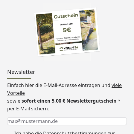
Newsletter
Einfach hier die E-Mail-Adresse eintragen und
viele
Vorteile
sowie
sofort einen 5,00 € Newslettergutschein
*
per E-Mail sichern:
Keine Eingabe erforderlich
Eingabe erforderlich
E-Mail *
Ich habe die
Datenschutzbestimmungen
zur