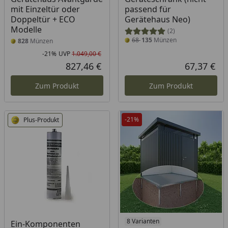
mit Einzeltür oder
passend für
Doppeltür + ECO
Gerätehaus Neo)
Modelle
(2)
68
135
Münzen
828
Münzen
-21%
UVP
1.049,00 €
Rabatt in Prozent
Ursprünglicher Preis
827,46 €
67,37 €
Aktueller Preis
Akt
Zum Produkt
Zum Produkt
-21%
Plus-Produkt
Produkt am Lager
Produkt am Lager
8 Varianten
Ein-Komponenten