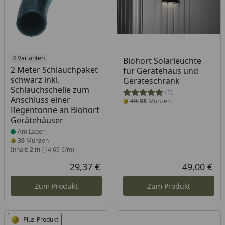
Produkt am Lager
4 Varianten
Biohort Solarleuchte
2 Meter Schlauchpaket
für Gerätehaus und
schwarz inkl.
Geräteschrank
Schlauchschelle zum
(1)
Anschluss einer
49
98
Münzen
Regentonne an Biohort
Gerätehäuser
Am Lager
30
Münzen
Inhalt:
2 m
(14,69 €/m)
29,37 €
49,00 €
Aktueller Preis
Akt
Zum Produkt
Zum Produkt
Plus-Produkt