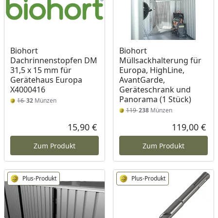
Biohort
Biohort
Dachrinnenstopfen DM
Müllsackhalterung für
31,5 x 15 mm für
Europa, HighLine,
Gerätehaus Europa
AvantGarde,
X4000416
Geräteschrank und
Panorama (1 Stück)
16
32
Münzen
119
238
Münzen
15,90 €
119,00 €
Aktueller Preis
Akt
Zum Produkt
Zum Produkt
Plus-Produkt
Plus-Produkt