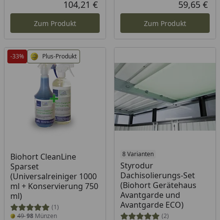
104,21 €
59,65 €
Aktueller Preis
Akt
Zum Produkt
Zum Produkt
-33%
Plus-Produkt
Produkt am Lager
8 Varianten
Biohort CleanLine
Styrodur
Sparset
Dachisolierungs-Set
(Universalreiniger 1000
(Biohort Gerätehaus
ml + Konservierung 750
Avantgarde und
ml)
Avantgarde ECO)
(1)
49
98
Münzen
(2)