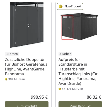
Plus-Produkt
3 Farben
3 Farben
Zusätzliche Doppeltür
Aufpreis für
für Biohort Gerätehaus
Standardtüre in
HighLine, AvantGarde,
Hausfarbe mit
Panorama
Türanschlag links (für
HighLine, Panorama,
999
Münzen
AvantGarde)
87
173
Münzen
998,95 €
86,32 €
Aktueller Preis
Akt
Zum Produkt
Zum Produkt