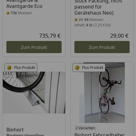
Avantgarde &
Stück Packung, nicht
Avantgarde Eco
passend für
Gerätehaus Neo)
736
Münzen
29
58
Münzen
Inhalt:
4 St
(7,25 €/St)
735,79 €
29,00 €
Aktueller Preis
Akt
Zum Produkt
Zum Produkt
Plus-Produkt
Plus-Produkt
2 Varianten
Biohort
Biohort Fahrradhalter
Bodenschwellen-