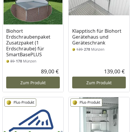
Biohort
Klapptisch für Biohort
Erdschraubenpaket
Gerätehaus und
Zusatzpaket (1
Geräteschrank
Erdschraube) für
139
278
Münzen
SmartBasePLUS
89
178
Münzen
89,00 €
139,00 €
Aktueller Preis
Akt
Zum Produkt
Zum Produkt
Plus-Produkt
Plus-Produkt