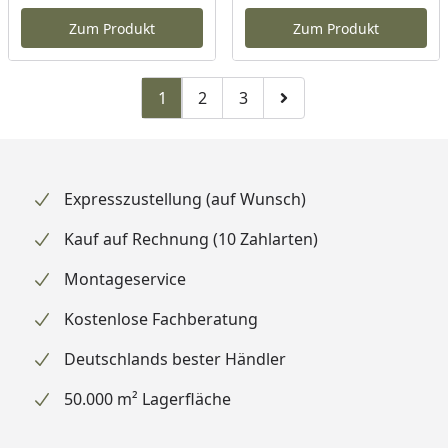
Aktueller Preis
Akt
Zum Produkt
Zum Produkt
1
2
3
Zu Seite 2
Zu Seite 3
Zur nächsten Seite
Expresszustellung (auf Wunsch)
Kauf auf Rechnung (10 Zahlarten)
Montageservice
Kostenlose Fachberatung
Deutschlands bester Händler
50.000 m² Lagerfläche