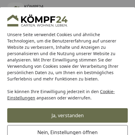
KÖMPF24
Öffnen
Banner schließen
KÖMPF24
kostenlos - Im App Store
Alle Produkte
Mein Konto
Wunschl
Eink
Unsere Seite verwendet Cookies und ähnliche
Technologien, um die Benutzererfahrung auf unserer
Hotline
4,81
/ 5
Suchen
Website zu verbessern, Inhalte und Anzeigen zu
personalisieren und die Nutzung unserer Website zu
analysieren. Mit Ihrer Einwilligung stimmen Sie der
Karibu Pools inkl. gratis Sandfilteranlage & Pool-
Verwendung von Cookies sowie der Verarbeitung Ihrer
Starterset (Gesamtwert bis 468,99€)
persönlichen Daten zu, um Ihnen ein bestmögliches
Surferlebnis und mehr Funktionen zu bieten.
Biohort
Gerätehäuser
AvantGarde
Zubehör
Sie können Ihre Einwilligung jederzeit in den
Cookie-
Startseite
Einstellungen
anpassen oder widerrufen.
Zubehör für Biohort AvantGarde
Ja, verstanden
Ihre Artikelübersicht
Nein, Einstellungen öffnen