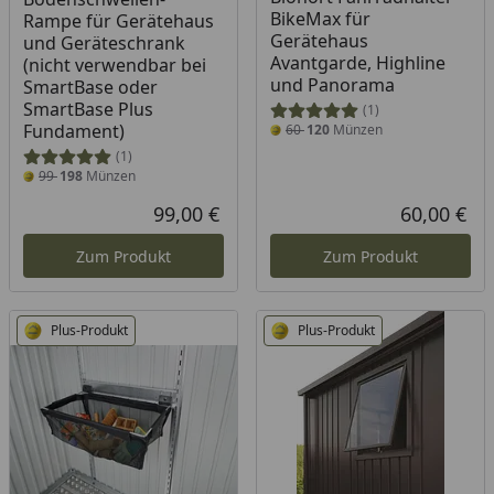
BikeMax für
Rampe für Gerätehaus
Gerätehaus
und Geräteschrank
Avantgarde, Highline
(nicht verwendbar bei
und Panorama
SmartBase oder
SmartBase Plus
(1)
Fundament)
60
120
Münzen
(1)
99
198
Münzen
99,00 €
60,00 €
Aktueller Preis
Akt
Zum Produkt
Zum Produkt
Plus-Produkt
Plus-Produkt