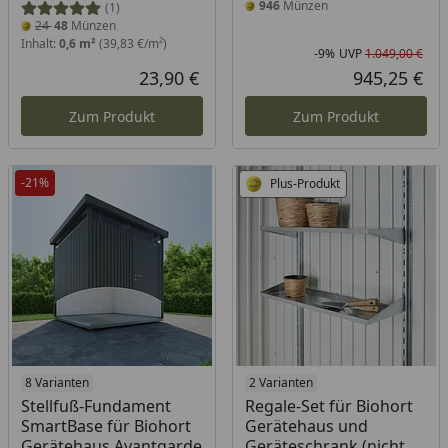
946
Münzen
(1)
24
48
Münzen
Inhalt:
0,6 m²
(39,83 €/m²)
-9%
UVP
1.049,00 €
Rab
Urs
23,90 €
945,25 €
Aktueller Preis
Akt
Zum Produkt
Zum Produkt
-21%
Plus-Produkt
8 Varianten
2 Varianten
Stellfuß-Fundament
Regale-Set für Biohort
SmartBase für Biohort
Gerätehaus und
Gerätehaus Avantgarde
Geräteschrank (nicht