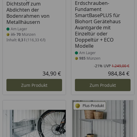
Erdschrauben-
Dichtstoff zum
Fundament
Abdichten der
SmartBasePLUS für
Bodenrahmen von
Biohort Gerätehaus
Metallhäusern
Avantgarde mit
Am Lager
Einzeltür oder
35
70
Münzen
Doppeltür + ECO
Inhalt:
0,3 l
(116,33 €/l)
Modelle
Am Lager
985
Münzen
-21%
UVP
1.249,00 €
Rab
Urs
34,90 €
984,84 €
Aktueller Preis
Akt
Zum Produkt
Zum Produkt
Plus-Produkt