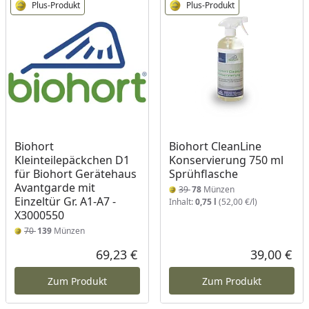
Plus-Produkt
Plus-Produkt
Biohort
Biohort CleanLine
Kleinteilepäckchen D1
Konservierung 750 ml
für Biohort Gerätehaus
Sprühflasche
Avantgarde mit
39
78
Münzen
Einzeltür Gr. A1-A7 -
Inhalt:
0,75 l
(52,00 €/l)
X3000550
70
139
Münzen
69,23 €
39,00 €
Aktueller Preis
Akt
Zum Produkt
Zum Produkt