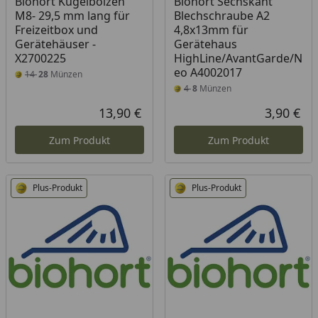
Biohort Kugelbolzen
Biohort Sechskant
M8- 29,5 mm lang für
Blechschraube A2
Freizeitbox und
4,8x13mm für
Gerätehäuser -
Gerätehaus
X2700225
HighLine/AvantGarde/N
eo A4002017
14
28
Münzen
4
8
Münzen
13,90 €
3,90 €
Aktueller Preis
Akt
Zum Produkt
Zum Produkt
Plus-Produkt
Plus-Produkt