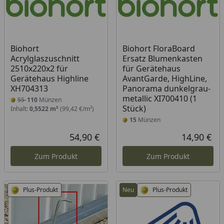
Biohort
Biohort FloraBoard
Acrylglaszuschnitt
Ersatz Blumenkasten
2510x220x2 für
für Gerätehaus
Gerätehaus Highline
AvantGarde, HighLine,
XH704313
Panorama dunkelgrau-
metallic XI700410 (1
55
110
Münzen
Stück)
Inhalt:
0,5522 m²
(99,42 €/m²)
15
Münzen
54,90 €
14,90 €
Aktueller Preis
Akt
Zum Produkt
Zum Produkt
Plus-Produkt
Neu
Plus-Produkt