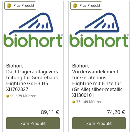
Plus-Produkt
Plus-Produkt
Biohort
Biohort
Dachträgerauflagevers
Vorderwandelement
teifung für Gerätehaus
für Gerätehaus
HighLine Gr. H3-H5
HighLine mit Einzeltür
XH702327
(Gr. Alle) silber-metallic
XH300101
90
179
Münzen
75
149
Münzen
89,11 €
74,20 €
Aktueller Preis
Akt
Zum Produkt
Zum Produkt