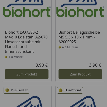
Biohort ISO7380-2
Biohort Beilagsscheibe
M4x10 Edelstahl A2-070
M5 5,3 x 10 x 1 mm -
Linsenschraube mit
A2000025
Flansch und
4
8
Münzen
Innensechskant
4
8
Münzen
3,90 €
3,90 €
Aktueller Preis
Akt
Zum Produkt
Zum Produkt
Plus-Produkt
Plus-Produkt