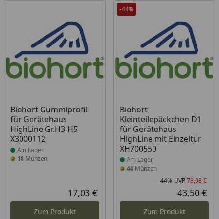
-44%
Produkt am Lager
Produkt am Lager
Biohort Gummiprofil
Biohort
für Gerätehaus
Kleinteilepäckchen D1
HighLine Gr.H3-H5
für Gerätehaus
X3000112
HighLine mit Einzeltür
XH700550
Am Lager
18
Münzen
Am Lager
44
Münzen
-44%
UVP
78,08 €
Rab
Urs
17,03 €
43,50 €
Aktueller Preis
Akt
Zum Produkt
Zum Produkt