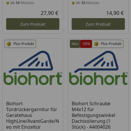
28
56
Münzen
15
30
Münzen
27,90 €
14,90 €
Aktueller Preis
Akt
Zum Produkt
Zum Produkt
Plus-Produkt
Neu
-50%
Plus-Produkt
Biohort
Biohort Schraube
Türdrückergarnitur für
M4x12 für
Gerätehaus
Befestigungswinkel
HighLine/AvantGarde/N
Dachisolierung (1
eo mit Einzeltür
Stück) - A4004026