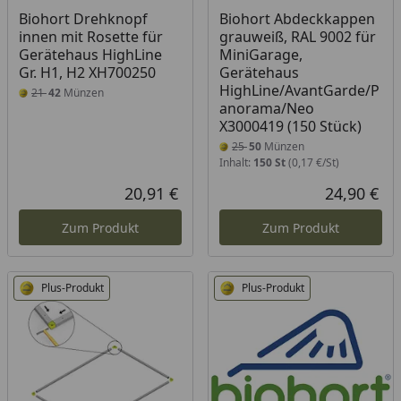
Biohort Drehknopf
Biohort Abdeckkappen
innen mit Rosette für
grauweiß, RAL 9002 für
Gerätehaus HighLine
MiniGarage,
Gr. H1, H2 XH700250
Gerätehaus
HighLine/AvantGarde/P
21
42
Münzen
anorama/Neo
X3000419 (150 Stück)
25
50
Münzen
Inhalt:
150 St
(0,17 €/St)
20,91 €
24,90 €
Aktueller Preis
Akt
Zum Produkt
Zum Produkt
Plus-Produkt
Plus-Produkt