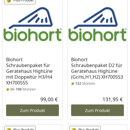
Plus-Produkt
Biohort
Biohort
Schraubenpaket für
Schraubenpaket D2 für
Gerätehaus HighLine
Gerätehaus HighLine
mit Doppeltür H3/H4
(Gr.Hs,H1,H2) XH700553
XH700555
132
Münzen
99
198
Münzen
99,00 €
131,95 €
Aktueller Preis
Akt
Zum Produkt
Zum Produkt
Plus-Produkt
Plus-Produkt