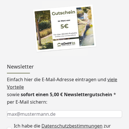
Newsletter
Einfach hier die E-Mail-Adresse eintragen und
viele
Vorteile
sowie
sofort einen 5,00 € Newslettergutschein
*
per E-Mail sichern:
Keine Eingabe erforderlich
Eingabe erforderlich
E-Mail *
Ich habe die
Datenschutzbestimmungen
zur