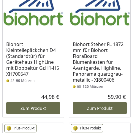
Biohort
Biohort Steher FL 1872
Kleinteilepäckchen D4
mm für Biohort
(Standardtür) für
FloraBoard
Gerätehaus HighLine
Blumenkasten für
mit Doppeltür Gr.H1-H5
Avantgarde, Highline,
XH700547
Panorama quarzgrau-
metallic - XI800406
45
90
Münzen
60
120
Münzen
44,98 €
59,90 €
Aktueller Preis
Akt
Zum Produkt
Zum Produkt
Plus-Produkt
Plus-Produkt