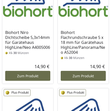
Biohort Niro
Biohort
Dichtscheibe 5,3x14mm
Flachrundschraube 5 x
für Garätehaus
18 mm für Garätehaus
HighLine/Neo A4005006
HighLine/Panorama/Ne
o A52004
15
30
Münzen
15
30
Münzen
14,90 €
14,90 €
Aktueller Preis
Akt
Zum Produkt
Zum Produkt
Plus-Produkt
Plus-Produkt