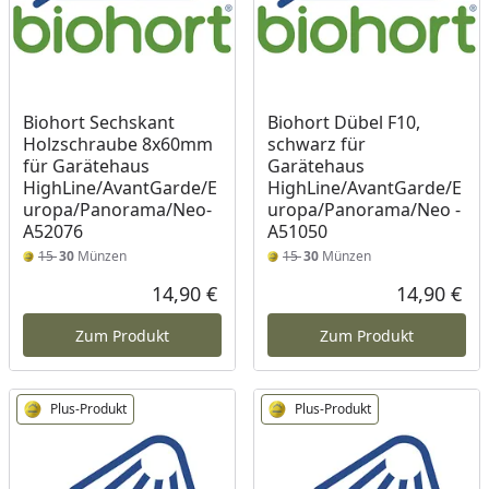
Biohort Sechskant
Biohort Dübel F10,
Holzschraube 8x60mm
schwarz für
für Garätehaus
Garätehaus
HighLine/AvantGarde/E
HighLine/AvantGarde/E
uropa/Panorama/Neo-
uropa/Panorama/Neo -
A52076
A51050
15
30
Münzen
15
30
Münzen
14,90 €
14,90 €
Aktueller Preis
Akt
Zum Produkt
Zum Produkt
Plus-Produkt
Plus-Produkt