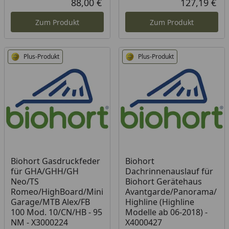
88,00 €
127,19 €
Aktueller Preis
Akt
Zum Produkt
Zum Produkt
Plus-Produkt
Plus-Produkt
Biohort Gasdruckfeder
Biohort
für GHA/GHH/GH
Dachrinnenauslauf für
Neo/TS
Biohort Gerätehaus
Romeo/HighBoard/Mini
Avantgarde/Panorama/
Garage/MTB Alex/FB
Highline (Highline
100 Mod. 10/CN/HB - 95
Modelle ab 06-2018) -
NM - X3000224
X4000427