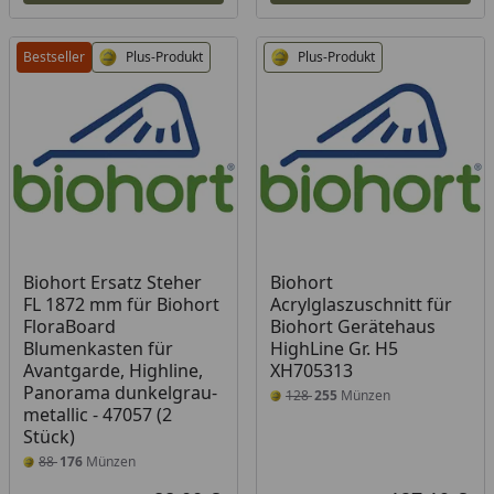
Bestseller
Plus-Produkt
Plus-Produkt
Biohort Ersatz Steher
Biohort
FL 1872 mm für Biohort
Acrylglaszuschnitt für
FloraBoard
Biohort Gerätehaus
Blumenkasten für
HighLine Gr. H5
Avantgarde, Highline,
XH705313
Panorama dunkelgrau-
128
255
Münzen
metallic - 47057 (2
Stück)
88
176
Münzen