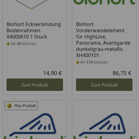
Biohort Eckverbindung
Biohort
Bodenrahmen
Vorderwandelement
X4000610 1 Stück
für HighLine,
Panorama, Avantgarde
15
30
Münzen
dunkelgrau-metallic
XH400101
87
174
Münzen
14,90 €
86,75 €
Aktueller Preis
Akt
Zum Produkt
Zum Produkt
Plus-Produkt