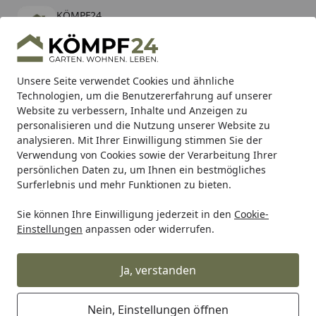
KÖMPF24
Öffnen
Banner schließen
KÖMPF24
kostenlos - Im App Store
Alle Produkte
Mein Konto
Wunschl
Eink
Unsere Seite verwendet Cookies und ähnliche
Technologien, um die Benutzererfahrung auf unserer
Hotline
4,81
/ 5
Suchen
Website zu verbessern, Inhalte und Anzeigen zu
personalisieren und die Nutzung unserer Website zu
analysieren. Mit Ihrer Einwilligung stimmen Sie der
Karibu Pools inkl. gratis Sandfilteranlage & Pool-
Verwendung von Cookies sowie der Verarbeitung Ihrer
Starterset (Gesamtwert bis 468,99€)
persönlichen Daten zu, um Ihnen ein bestmögliches
Surferlebnis und mehr Funktionen zu bieten.
Biohort
Ersatzteile
Highline
Sie können Ihre Einwilligung jederzeit in den
Cookie-
Startseite
Einstellungen
anpassen oder widerrufen.
Ersatzteile für Biohort Highline
Ja, verstanden
Ihre Artikelübersicht
Nein, Einstellungen öffnen