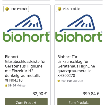
Plus-Produkt
Plus-Produkt
Biohort
Biohort Tür
Glasabschlussleiste für
Linksanschlag für
Gerätehaus HighLine
Gerätehaus HighLine
mit Einzeltür H2
quarzgrau-metallic
dunkelgrau-metallic
XH800270
XH404310
400
800
Münzen
33
66
Münzen
32,90 €
399,84 €
Aktueller Preis
Akt
Zum Produkt
Zum Produkt