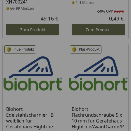
XH700241
1
1
Münzen
50
99
Münzen
-50%
UVP
0,99 €
Rab
Urs
49,16 €
0,49 €
Aktueller Preis
Akt
Zum Produkt
Zum Produkt
Plus-Produkt
Plus-Produkt
Biohort
Biohort
Edelstahlscharnier "B"
Flachrundschraube 5 x
weiblich für
10 mm für Gerätehaus
Gerätehaus HighLine
HighLine/AvantGarde/P