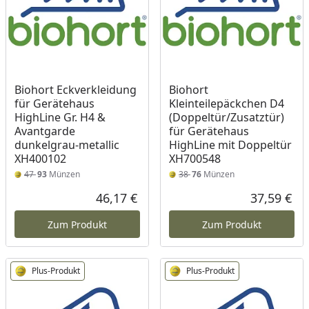
Biohort Eckverkleidung
Biohort
für Gerätehaus
Kleinteilepäckchen D4
HighLine Gr. H4 &
(Doppeltür/Zusatztür)
Avantgarde
für Gerätehaus
dunkelgrau­-metallic
HighLine mit Doppeltür
XH400102
XH700548
47
93
Münzen
38
76
Münzen
46,17 €
37,59 €
Aktueller Preis
Akt
Zum Produkt
Zum Produkt
Plus-Produkt
Plus-Produkt