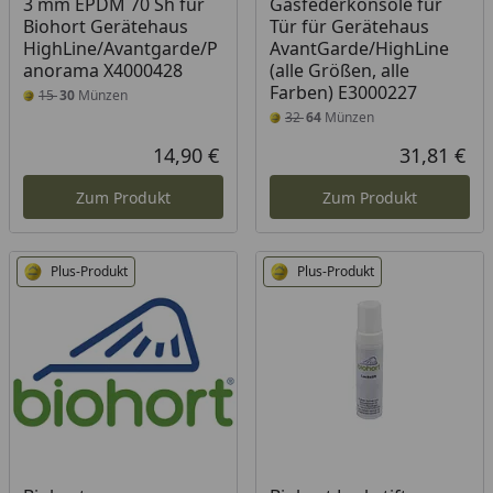
3 mm EPDM 70 Sh für
Gasfederkonsole für
Biohort Gerätehaus
Tür für Gerätehaus
HighLine/Avantgarde/P
AvantGarde/HighLine
anorama X4000428
(alle Größen, alle
Farben) E3000227
15
30
Münzen
32
64
Münzen
14,90 €
31,81 €
Aktueller Preis
Akt
Zum Produkt
Zum Produkt
Plus-Produkt
Plus-Produkt