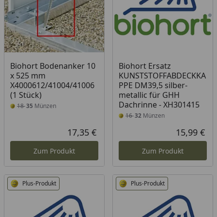
Biohort Bodenanker 10
Biohort Ersatz
x 525 mm
KUNSTSTOFFABDECKKA
X4000612/41004/41006
PPE DM39,5 silber-
(1 Stück)
metallic für GHH
Dachrinne - XH301415
18
35
Münzen
16
32
Münzen
17,35 €
15,99 €
Aktueller Preis
Akt
Zum Produkt
Zum Produkt
Plus-Produkt
Plus-Produkt