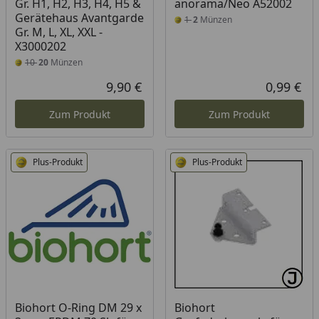
Gr. H1, H2, H3, H4, H5 &
anorama/Neo A52002
Gerätehaus Avantgarde
1
2
Münzen
Gr. M, L, XL, XXL -
X3000202
10
20
Münzen
9,90 €
0,99 €
Aktueller Preis
Akt
Zum Produkt
Zum Produkt
Plus-Produkt
Plus-Produkt
Biohort O-Ring DM 29 x
Biohort