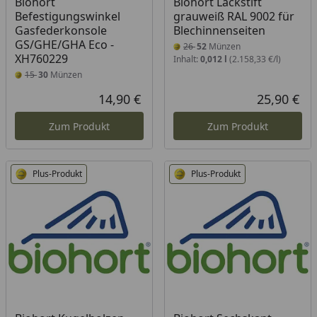
Biohort
Biohort Lackstift
Befestigungswinkel
grauweiß RAL 9002 für
Gasfederkonsole
Blechinnenseiten
GS/GHE/GHA Eco -
26
52
Münzen
XH760229
Inhalt:
0,012 l
(2.158,33 €/l)
15
30
Münzen
14,90 €
25,90 €
Aktueller Preis
Akt
Zum Produkt
Zum Produkt
Plus-Produkt
Plus-Produkt