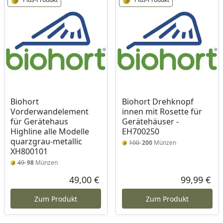
Biohort
Biohort Drehknopf
Vorderwandelement
innen mit Rosette für
für Gerätehaus
Gerätehäuser -
Highline alle Modelle
EH700250
quarzgrau-metallic
100
200
Münzen
XH800101
49
98
Münzen
49,00 €
99,99 €
Aktueller Preis
Akt
Zum Produkt
Zum Produkt