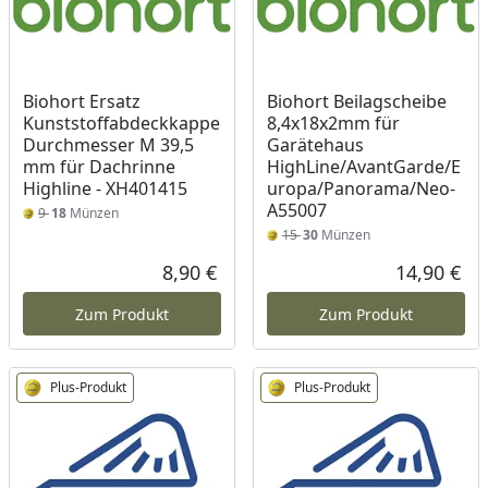
Biohort Ersatz
Biohort Beilagscheibe
Kunststoffabdeckkappe
8,4x18x2mm für
Durchmesser M 39,5
Garätehaus
mm für Dachrinne
HighLine/AvantGarde/E
Highline - XH401415
uropa/Panorama/Neo-
A55007
9
18
Münzen
15
30
Münzen
8,90 €
14,90 €
Aktueller Preis
Akt
Zum Produkt
Zum Produkt
Plus-Produkt
Plus-Produkt