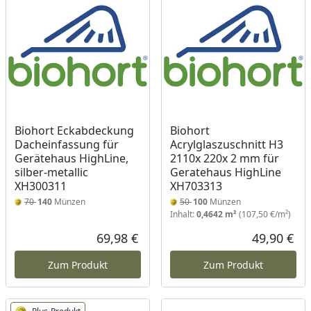
Biohort Eckabdeckung
Biohort
Dacheinfassung für
Acrylglaszuschnitt H3
Gerätehaus HighLine,
2110x 220x 2 mm für
silber-metallic
Geratehaus HighLine
XH300311
XH703313
70
140
Münzen
50
100
Münzen
Inhalt:
0,4642 m²
(107,50 €/m²)
69,98 €
49,90 €
Aktueller Preis
Akt
Zum Produkt
Zum Produkt