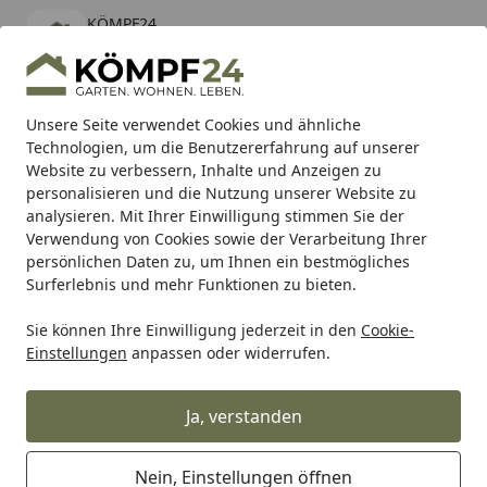
KÖMPF24
Öffnen
Banner schließen
KÖMPF24
kostenlos - Im App Store
Alle Produkte
Mein Konto
Wunschl
Eink
Unsere Seite verwendet Cookies und ähnliche
Technologien, um die Benutzererfahrung auf unserer
Hotline
4,81
/ 5
Suchen
Website zu verbessern, Inhalte und Anzeigen zu
personalisieren und die Nutzung unserer Website zu
analysieren. Mit Ihrer Einwilligung stimmen Sie der
Karibu Pools inkl. gratis Sandfilteranlage & Pool-
Verwendung von Cookies sowie der Verarbeitung Ihrer
Starterset (Gesamtwert bis 468,99€)
persönlichen Daten zu, um Ihnen ein bestmögliches
Surferlebnis und mehr Funktionen zu bieten.
Biohort
Beete & Hochbeete
DaVinci
Sie können Ihre Einwilligung jederzeit in den
Cookie-
Startseite
Einstellungen
anpassen oder widerrufen.
Pflanzkasten-System DaVinci
Ja, verstanden
Ihre Artikelübersicht
Nein, Einstellungen öffnen