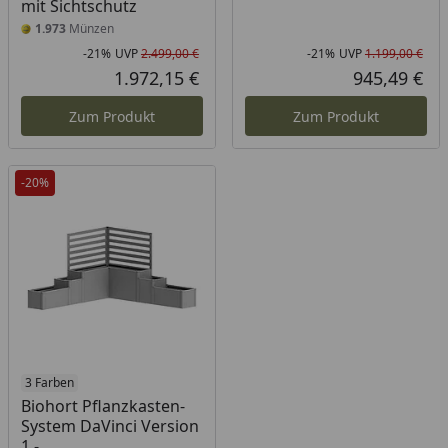
mit Sichtschutz
1.973
Münzen
-21%
UVP
2.499,00 €
-21%
UVP
1.199,00 €
Rabatt in Prozent
Ursprünglicher Preis
Rab
Urs
1.972,15 €
945,49 €
Aktueller Preis
Akt
Zum Produkt
Zum Produkt
-20%
3 Farben
Biohort Pflanzkasten-
System DaVinci Version
1 -