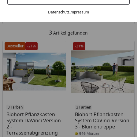
Kategorien
Datenschutz
Impressum
Filter / Sortierung
3
Artikel gefunden
Bestseller
-21%
-21%
3 Farben
3 Farben
Biohort Pflanzkasten-
Biohort Pflanzkasten-
System DaVinci Version
System DaVinci Version
2 -
3 - Blumentreppe
Terrassenabgrenzung
946
Münzen