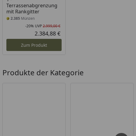
Terrassenabgrenzung
mit Rankgitter
2.385
Münzen
-20%
UVP
2.999,00 €
Rabatt in Prozent
Ursprünglicher Preis
2.384,88 €
Aktueller Preis
Zum Produkt
Produkte der Kategorie