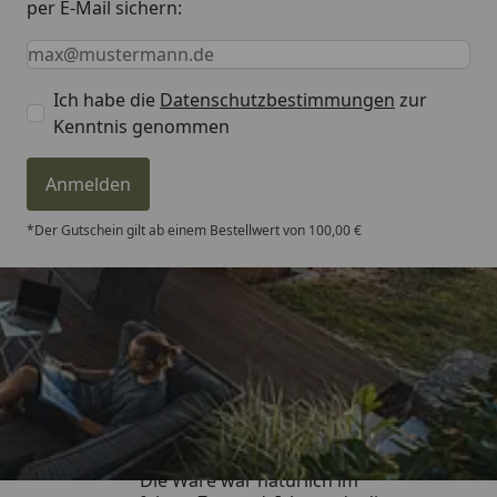
per E-Mail sichern:
Keine Eingabe erforderlich
Eingabe erforderlich
E-Mail *
Ich habe die
Datenschutzbestimmungen
zur
Kenntnis genommen
Anmelden
*Der Gutschein gilt ab einem Bestellwert von 100,00 €
Trusted Shops
4,81
/ 5
„Hervorragend schnelle Lieferung.
Die Ware war natürlich im