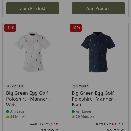
Aktueller Preis
Akt
Zum Produkt
Zum Produkt
-44%
-42%
Produkt am Lager
4 Größen
Produkt am Lager
4 Größen
Big Green Egg Golf
Big Green Egg Golf
Poloshirt - Männer -
Poloshirt - Männer -
Weis
Blau
Am Lager
Am Lager
34
Münzen
29
Münzen
-44%
UVP
59,95 €
-42%
UVP
49,95 €
Rabatt in Prozent
Ursprünglicher Preis
Rab
Urs