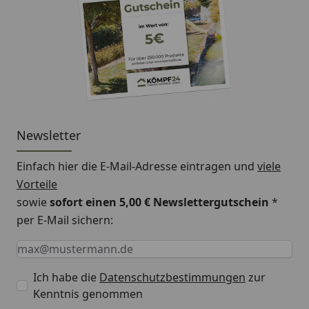
Newsletter
Einfach hier die E-Mail-Adresse eintragen und
viele
Vorteile
sowie
sofort einen 5,00 € Newslettergutschein
*
per E-Mail sichern:
Keine Eingabe erforderlich
Eingabe erforderlich
E-Mail *
Ich habe die
Datenschutzbestimmungen
zur
Kenntnis genommen