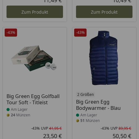
11,49 €
10,49 €
Aktueller Preis
Akt
Zum Produkt
Zum Produkt
-43%
-43%
Produkt am Lager
Produkt am Lager
2 Größen
Big Green Egg Golfball
Big Green Egg
Tour Soft - Titleist
Bodywarmer - Blau
Am Lager
24
Münzen
Am Lager
51
Münzen
-43%
UVP
41,95 €
-43%
UVP
89,95 €
Rabatt in Prozent
Ursprünglicher Preis
Rab
Urs
23,50 €
50,50 €