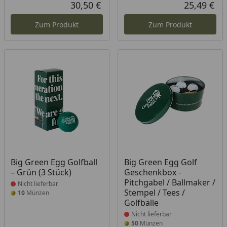
Rabatt in Prozent
Ursprünglicher Preis
30,50 €
25,49 €
Aktueller Preis
Akt
Zum Produkt
Zum Produkt
Produkt nicht lieferbar
Produkt nicht lieferbar
Big Green Egg Golfball
Big Green Egg Golf
– Grün (3 Stück)
Geschenkbox -
Pitchgabel / Ballmaker /
Nicht lieferbar
Stempel / Tees /
10
Münzen
Golfbälle
Nicht lieferbar
50
Münzen