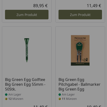
89,95 €
11,49 €
Aktueller Preis
Akt
Zum Produkt
Zum Produkt
Produkt am Lager
Produkt am Lager
Big Green Egg Golftee
Big Green Egg
Big Green Egg 55mm -
Pitchgabel - Ballmarker
50Stk.
Big Green Egg
Am Lager
Am Lager
12
Münzen
11
Münzen