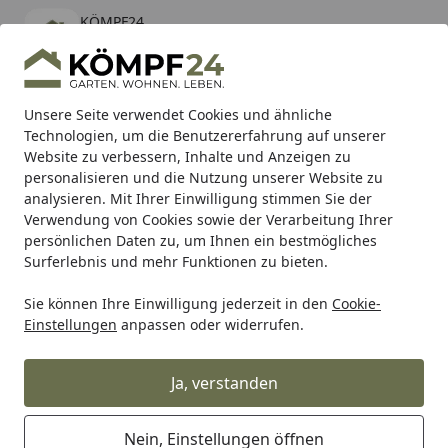
KÖMPF24
Öffnen
Banner schließen
KÖMPF24
kostenlos - Im App Store
Alle Produkte
Mein Konto
Wunschl
Eink
Unsere Seite verwendet Cookies und ähnliche
Technologien, um die Benutzererfahrung auf unserer
Hotline
4,81
/ 5
Suchen
Website zu verbessern, Inhalte und Anzeigen zu
personalisieren und die Nutzung unserer Website zu
analysieren. Mit Ihrer Einwilligung stimmen Sie der
Karibu Pools inkl. gratis Sandfilteranlage & Pool-
Verwendung von Cookies sowie der Verarbeitung Ihrer
Starterset (Gesamtwert bis 468,99€)
persönlichen Daten zu, um Ihnen ein bestmögliches
Surferlebnis und mehr Funktionen zu bieten.
Big Green Egg
Big Green Egg Merchandise & Lifestyle
B
Sie können Ihre Einwilligung jederzeit in den
Cookie-
Startseite
Einstellungen
anpassen oder widerrufen.
Big Green Egg Golf
Ja, verstanden
Ihre Artikelübersicht
Nein, Einstellungen öffnen