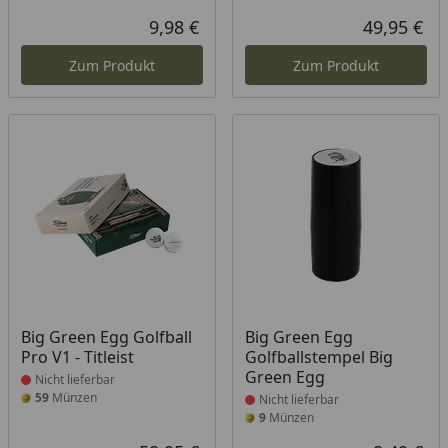
9,98 €
49,95 €
Aktueller Preis
Akt
Zum Produkt
Zum Produkt
Produkt nicht lieferbar
Produkt nicht lieferbar
Big Green Egg Golfball
Big Green Egg
Pro V1 - Titleist
Golfballstempel Big
Green Egg
Nicht lieferbar
59
Münzen
Nicht lieferbar
9
Münzen