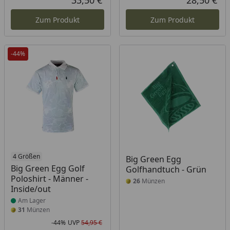
33,50 €
28,50 €
Aktueller Preis
Akt
Zum Produkt
Zum Produkt
-44%
Produkt am Lager
4 Größen
Big Green Egg
Big Green Egg Golf
Golfhandtuch - Grün
Poloshirt - Männer -
26
Münzen
Inside/out
Am Lager
31
Münzen
-44%
UVP
54,95 €