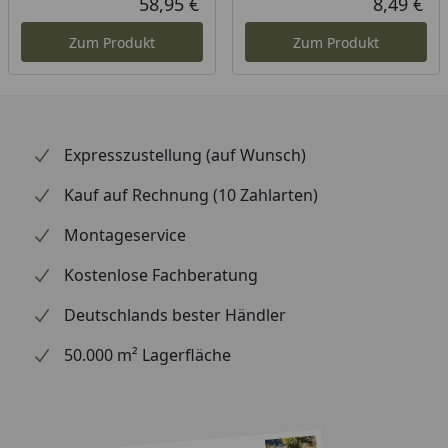
58,95 €
8,49 €
Aktueller Preis
Akt
Zum Produkt
Zum Produkt
Expresszustellung (auf Wunsch)
Kauf auf Rechnung (10 Zahlarten)
Montageservice
Kostenlose Fachberatung
Deutschlands bester Händler
50.000 m² Lagerfläche