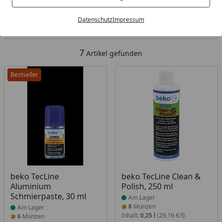
Kategorien
Datenschutz
Impressum
Filter / Sortierung
7
Artikel gefunden
Bestseller
Produkt am Lager
Produkt am Lager
beko TecLine
beko TecLine Clean &
Aluminium
Polish, 250 ml
Schmierpaste, 30 ml
Am Lager
8
Münzen
Am Lager
Inhalt:
0,25 l
(29,16 €/l)
6
Münzen