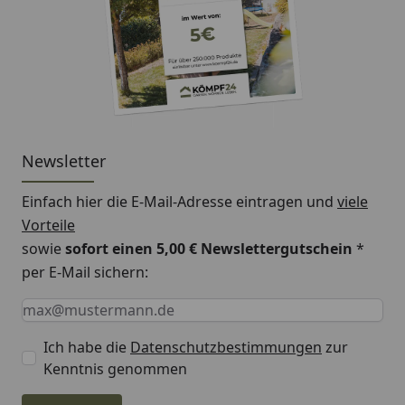
Newsletter
Einfach hier die E-Mail-Adresse eintragen und
viele
Vorteile
sowie
sofort einen 5,00 € Newslettergutschein
*
per E-Mail sichern:
Keine Eingabe erforderlich
Eingabe erforderlich
E-Mail *
Ich habe die
Datenschutzbestimmungen
zur
Kenntnis genommen