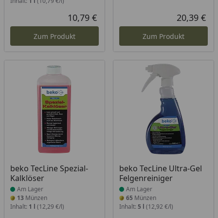
Inhalt:
1 l
(10,79 €/l)
10,79 €
20,39 €
Aktueller Preis
Akt
Zum Produkt
Zum Produkt
Produkt am Lager
Produkt am Lager
beko TecLine Spezial-
beko TecLine Ultra-Gel
Kalklöser
Felgenreiniger
Am Lager
Am Lager
13
Münzen
65
Münzen
Inhalt:
1 l
(12,29 €/l)
Inhalt:
5 l
(12,92 €/l)