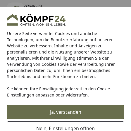
KÖMPF24
Öffnen
Banner schließen
KÖMPF24
kostenlos - Im App Store
Alle Produkte
Mein Konto
Wunschl
Eink
Unsere Seite verwendet Cookies und ähnliche
Technologien, um die Benutzererfahrung auf unserer
Hotline
4,81
/ 5
Suchen
Website zu verbessern, Inhalte und Anzeigen zu
personalisieren und die Nutzung unserer Website zu
analysieren. Mit Ihrer Einwilligung stimmen Sie der
Karibu Pools inkl. gratis Sandfilteranlage & Pool-
Verwendung von Cookies sowie der Verarbeitung Ihrer
Starterset (Gesamtwert bis 468,99€)
persönlichen Daten zu, um Ihnen ein bestmögliches
Surferlebnis und mehr Funktionen zu bieten.
Beko
Weitere Chemie
Weitere Reiniger
Sie können Ihre Einwilligung jederzeit in den
Cookie-
Startseite
Einstellungen
anpassen oder widerrufen.
Weitere Beko Reiniger
Ja, verstanden
Ihre Artikelübersicht
Nein, Einstellungen öffnen