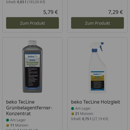
Inhalt:
0,03 l
(193,00 €/l)
5,79 €
7,29 €
Aktueller Preis
Akt
Zum Produkt
Zum Produkt
Produkt am Lager
Produkt am Lager
beko TecLine
beko TecLine Holzgleit
Grünbelagentferner-
Am Lager
Konzentrat
21
Münzen
Inhalt:
0,75 l
(27,19 €/l)
Am Lager
11
Münzen