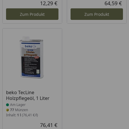
12,29 €
64,59 €
Aktueller Preis
Akt
Zum Produkt
Zum Produkt
Produkt am Lager
beko TecLine
Holzpflegeöl, 1 Liter
Am Lager
77
Münzen
Inhalt:
1 l
(76,41 €/l)
76,41 €
Aktueller Preis