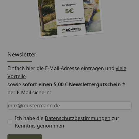
Newsletter
Einfach hier die E-Mail-Adresse eintragen und
viele
Vorteile
sowie
sofort einen 5,00 € Newslettergutschein
*
per E-Mail sichern:
Keine Eingabe erforderlich
Eingabe erforderlich
E-Mail *
Ich habe die
Datenschutzbestimmungen
zur
Kenntnis genommen