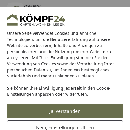
KÖMPF24
Öffnen
Banner schließen
KÖMPF24
kostenlos - Im App Store
Alle Produkte
Mein Konto
Wunschl
Eink
Unsere Seite verwendet Cookies und ähnliche
Technologien, um die Benutzererfahrung auf unserer
Hotline
4,81
/ 5
Suchen
Website zu verbessern, Inhalte und Anzeigen zu
personalisieren und die Nutzung unserer Website zu
analysieren. Mit Ihrer Einwilligung stimmen Sie der
Karibu Pools inkl. gratis Sandfilteranlage & Pool-
Verwendung von Cookies sowie der Verarbeitung Ihrer
Starterset (Gesamtwert bis 468,99€)
persönlichen Daten zu, um Ihnen ein bestmögliches
Surferlebnis und mehr Funktionen zu bieten.
Baas
Trichter
Sie können Ihre Einwilligung jederzeit in den
Cookie-
Startseite
Einstellungen
anpassen oder widerrufen.
Baas Trichter
Ja, verstanden
Ihre Artikelübersicht
Nein, Einstellungen öffnen