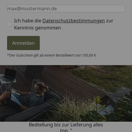
Keine Eingabe erforderlich
Eingabe erforderlich
E-Mail *
Ich habe die
Datenschutzbestimmungen
zur
Kenntnis genommen
Anmelden
*Der Gutschein gilt ab einem Bestellwert von 100,00 €
Trusted Shops
4,81
/ 5
„Von der Beschreigung über die
Bedtellung bis zur Lieferung alles
top. “