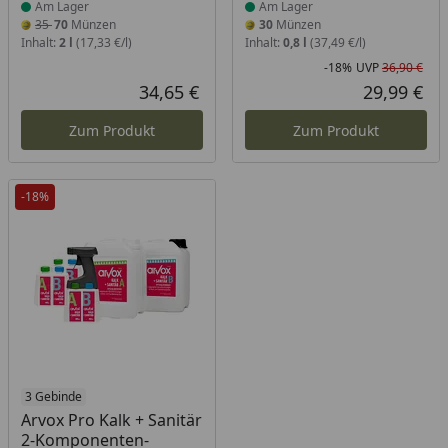
Am Lager
Am Lager
35
70
Münzen
30
Münzen
Inhalt:
2 l
(17,33 €/l)
Inhalt:
0,8 l
(37,49 €/l)
-18%
UVP
36,90 €
Rab
Urs
34,65 €
29,99 €
Aktueller Preis
Akt
Zum Produkt
Zum Produkt
-18%
Produkt am Lager
3 Gebinde
Arvox Pro Kalk + Sanitär
2-Komponenten-