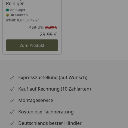
Reiniger
Am Lager
30
Münzen
Inhalt:
0,8 l
(37,49 €/l)
-18%
UVP
36,90 €
Rabatt in Prozent
Ursprünglicher Preis
29,99 €
Aktueller Preis
Zum Produkt
Expresszustellung (auf Wunsch)
Kauf auf Rechnung (10 Zahlarten)
Montageservice
Kostenlose Fachberatung
Deutschlands bester Händler