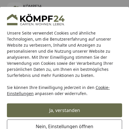
KÖMPF24
Öffnen
Banner schließen
KÖMPF24
kostenlos - Im App Store
Alle Produkte
Mein Konto
Wunschl
Eink
Unsere Seite verwendet Cookies und ähnliche
Technologien, um die Benutzererfahrung auf unserer
Hotline
4,81
/ 5
Suchen
Website zu verbessern, Inhalte und Anzeigen zu
personalisieren und die Nutzung unserer Website zu
analysieren. Mit Ihrer Einwilligung stimmen Sie der
Karibu Pools inkl. gratis Sandfilteranlage & Pool-
Verwendung von Cookies sowie der Verarbeitung Ihrer
Starterset (Gesamtwert bis 468,99€)
persönlichen Daten zu, um Ihnen ein bestmögliches
Surferlebnis und mehr Funktionen zu bieten.
arvox
Arvox Pro Reiniger
Sie können Ihre Einwilligung jederzeit in den
Cookie-
Startseite
Einstellungen
anpassen oder widerrufen.
Arvox Pro Reiniger
Ja, verstanden
Ihre Artikelübersicht
Nein, Einstellungen öffnen