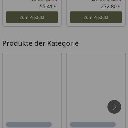
Rabatt in Prozent
Ursprünglicher Preis
Rab
Urs
55,41 €
272,80 €
Aktueller Preis
Akt
Zum Produkt
Zum Produkt
Produkte der Kategorie