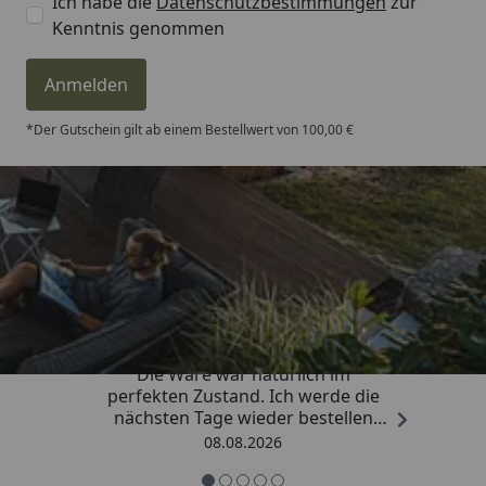
Ich habe die
Datenschutzbestimmungen
zur
Kenntnis genommen
Anmelden
*Der Gutschein gilt ab einem Bestellwert von 100,00 €
Trusted Shops
4,81
/ 5
„Hervorragend schnelle Lieferung.
Die Ware war natürlich im
perfekten Zustand. Ich werde die
nächsten Tage wieder bestellen
Grüße an die Belegschaft gute
08.08.2026
Arbeit👍🏾👍🏾“