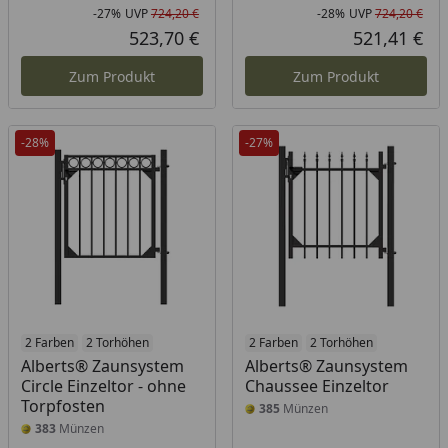
-27%
UVP
724,20 €
-28%
UVP
724,20 €
Rabatt in Prozent
Ursprünglicher Preis
Rab
Urs
523,70 €
521,41 €
Aktueller Preis
Akt
Zum Produkt
Zum Produkt
-28%
-27%
2 Farben
2 Torhöhen
2 Farben
2 Torhöhen
Alberts® Zaunsystem
Alberts® Zaunsystem
Circle Einzeltor - ohne
Chaussee Einzeltor
Torpfosten
385
Münzen
383
Münzen