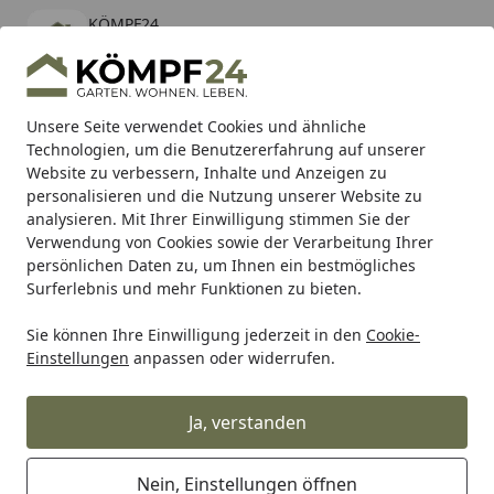
KÖMPF24
Öffnen
Banner schließen
KÖMPF24
kostenlos - Im App Store
Alle Produkte
Mein Konto
Wunschl
Eink
Unsere Seite verwendet Cookies und ähnliche
Technologien, um die Benutzererfahrung auf unserer
Hotline
4,81
/ 5
Suchen
Website zu verbessern, Inhalte und Anzeigen zu
personalisieren und die Nutzung unserer Website zu
analysieren. Mit Ihrer Einwilligung stimmen Sie der
Karibu Pools inkl. gratis Sandfilteranlage & Pool-
Verwendung von Cookies sowie der Verarbeitung Ihrer
Starterset (Gesamtwert bis 468,99€)
persönlichen Daten zu, um Ihnen ein bestmögliches
Surferlebnis und mehr Funktionen zu bieten.
Alberts
Tore
Einzeltor
Sie können Ihre Einwilligung jederzeit in den
Cookie-
Startseite
Einstellungen
anpassen oder widerrufen.
Alberts Einzeltor
Ja, verstanden
Ihre Artikelübersicht
Nein, Einstellungen öffnen