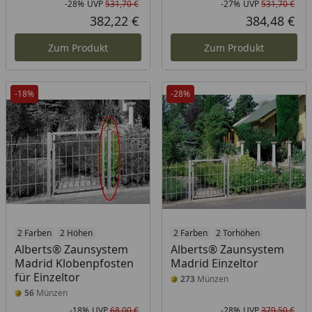
-28%
UVP
531,70 €
-27%
UVP
531,70 €
Rabatt in Prozent
Ursprünglicher Preis
Rab
Urs
382,22 €
384,48 €
Aktueller Preis
Akt
Zum Produkt
Zum Produkt
-18%
-28%
2 Farben
2 Höhen
2 Farben
2 Torhöhen
Alberts® Zaunsystem
Alberts® Zaunsystem
Madrid Klobenpfosten
Madrid Einzeltor
für Einzeltor
273
Münzen
56
Münzen
-18%
UVP
68,00 €
-28%
UVP
379,50 €