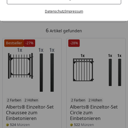
Kategorien
Datenschutz
Impressum
Filter / Sortierung
6
Artikel gefunden
Bestseller
-27%
-28%
2 Farben
2 Höhen
2 Farben
2 Höhen
Alberts® Einzeltor-Set
Alberts® Einzeltor-Set
Chaussee zum
Circle zum
Einbetonieren
Einbetonieren
524
Münzen
522
Münzen