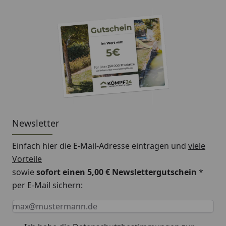
Newsletter
Einfach hier die E-Mail-Adresse eintragen und
viele
Vorteile
sowie
sofort einen 5,00 € Newslettergutschein
*
per E-Mail sichern:
Keine Eingabe erforderlich
Eingabe erforderlich
E-Mail *