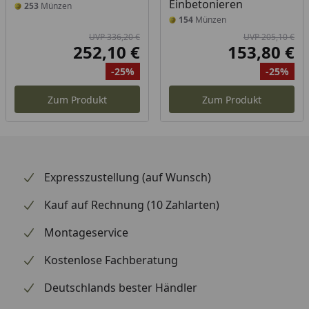
Einbetonieren
253
Münzen
154
Münzen
UVP 336,20 €
UVP 205,10 €
252,10 €
153,80 €
Aktueller Preis
Akt
-25%
-25%
Ursprünglicher Preis
Rabatt
Ur
Ra
Zum Produkt
Zum Produkt
Expresszustellung (auf Wunsch)
Kauf auf Rechnung (10 Zahlarten)
Montageservice
Kostenlose Fachberatung
Deutschlands bester Händler