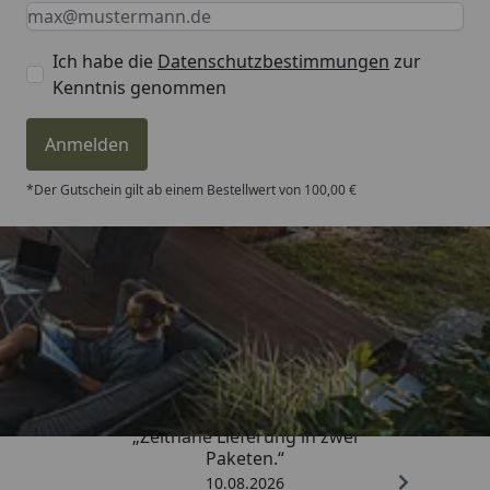
Keine Eingabe erforderlich
Eingabe erforderlich
E-Mail *
Ich habe die
Datenschutzbestimmungen
zur
Kenntnis genommen
Anmelden
*Der Gutschein gilt ab einem Bestellwert von 100,00 €
Trusted Shops
4,81
/ 5
„Zeitnahe Lieferung in zwei
Paketen.“
10.08.2026