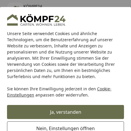
KÖMPF24
Öffnen
Banner schließen
KÖMPF24
kostenlos - Im App Store
Alle Produkte
Mein Konto
Wunschl
Eink
Unsere Seite verwendet Cookies und ähnliche
Technologien, um die Benutzererfahrung auf unserer
Hotline
4,81
/ 5
Suchen
Website zu verbessern, Inhalte und Anzeigen zu
personalisieren und die Nutzung unserer Website zu
analysieren. Mit Ihrer Einwilligung stimmen Sie der
Karibu Pools inkl. gratis Sandfilteranlage & Pool-
Verwendung von Cookies sowie der Verarbeitung Ihrer
Starterset (Gesamtwert bis 468,99€)
persönlichen Daten zu, um Ihnen ein bestmögliches
Surferlebnis und mehr Funktionen zu bieten.
Alberts
Alberts Komplettsets
Fix-Clip Pro Komplettsets
Sie können Ihre Einwilligung jederzeit in den
Cookie-
Startseite
Einstellungen
anpassen oder widerrufen.
Alberts Fix-Clip Pro Komplettsets
Ja, verstanden
Ihre Artikelübersicht
Nein, Einstellungen öffnen