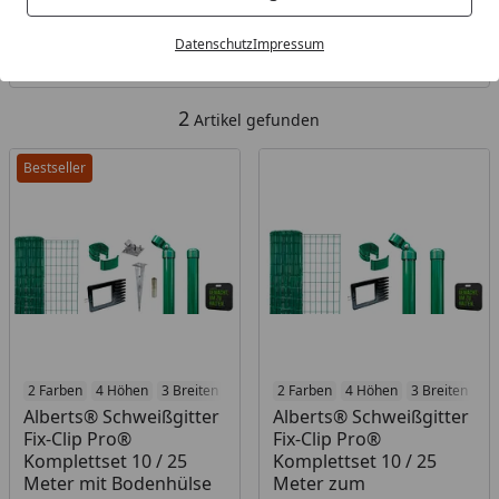
Kategorien
Datenschutz
Impressum
Filter / Sortierung
2
Artikel gefunden
Bestseller
2 Farben
4 Höhen
3 Breiten
2 Farben
4 Höhen
3 Breiten
Alberts® Schweißgitter
Alberts® Schweißgitter
Fix-Clip Pro®
Fix-Clip Pro®
Komplettset 10 / 25
Komplettset 10 / 25
Meter mit Bodenhülse
Meter zum