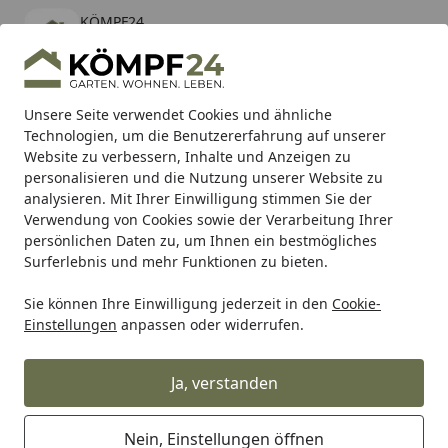
KÖMPF24
Öffnen
Banner schließen
KÖMPF24
kostenlos - Im App Store
Alle Produkte
Mein Konto
Wunschl
Eink
Unsere Seite verwendet Cookies und ähnliche
Technologien, um die Benutzererfahrung auf unserer
Hotline
4,81
/ 5
Suchen
Website zu verbessern, Inhalte und Anzeigen zu
personalisieren und die Nutzung unserer Website zu
analysieren. Mit Ihrer Einwilligung stimmen Sie der
Karibu Pools inkl. gratis Sandfilteranlage & Pool-
Verwendung von Cookies sowie der Verarbeitung Ihrer
Starterset (Gesamtwert bis 468,99€)
persönlichen Daten zu, um Ihnen ein bestmögliches
Surferlebnis und mehr Funktionen zu bieten.
Sie können Ihre Einwilligung jederzeit in den
Cookie-
Makita
Zubehör für Makita Maschinen
Makita Taschen &
Einstellungen
anpassen oder widerrufen.
Startseite
Makita MAKTRAK Werkzeugbox L P-
91017
Ja, verstanden
Nein, Einstellungen öffnen