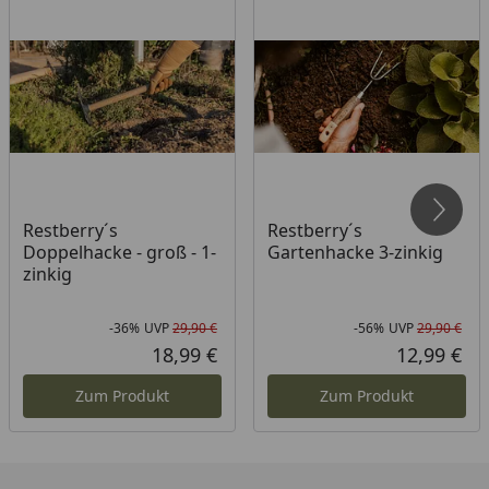
Restberry´s
Restberry´s
Doppelhacke - groß - 1-
Gartenhacke 3-zinkig
zinkig
-36%
UVP
29,90 €
-56%
UVP
29,90 €
Rabatt in Prozent
Ursprünglicher Preis
Rab
Urs
18,99 €
12,99 €
Aktueller Preis
Akt
Zum Produkt
Zum Produkt