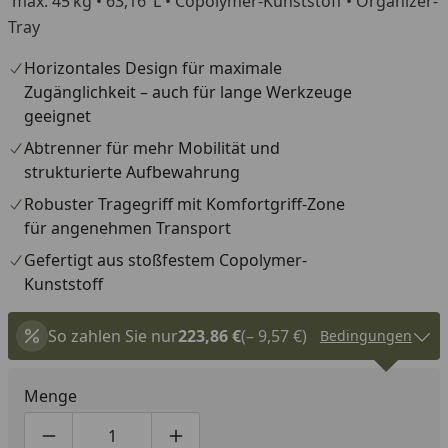
max. 45 kg • 63,16 L • Copolymer-Kunststoff • Organizer-
Tray
Horizontales Design für maximale
Zugänglichkeit – auch für lange Werkzeuge
geeignet
Abtrenner für mehr Mobilität und
strukturierte Aufbewahrung
Robuster Tragegriff mit Komfortgriff-Zone
für angenehmen Transport
Gefertigt aus stoßfestem Copolymer-
Kunststoff
So zahlen Sie nur
223,86 €
(– 9,57 €)
Bedingungen
Menge
Produktmenge um eins verringern
Produktmenge manuell eingeben
Produktmenge um eins erhöhen