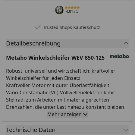
4,81
/ 5
Trusted Shops Käuferschutz
Detailbeschreibung
Metabo Winkelschleifer WEV 850-125
Robust, universell und wirtschaftlich: kraftvoller
Winkelschleifer für jeden Einsatz
Kraftvoller Motor mit guter Überlastfähigkeit
Vario-Constamatic (VC)-Vollwellenelektronik mit
Stellrad: zum Arbeiten mit materialgerechten
Drehzahlen, die unter Last nahezu konstant bleiben
Verdrehsichere Schutzhaube
Mehr anzeigen
Elektronischer Überlastschutz, Sanftanlauf und
Wiederanlaufschutz
Technische Daten