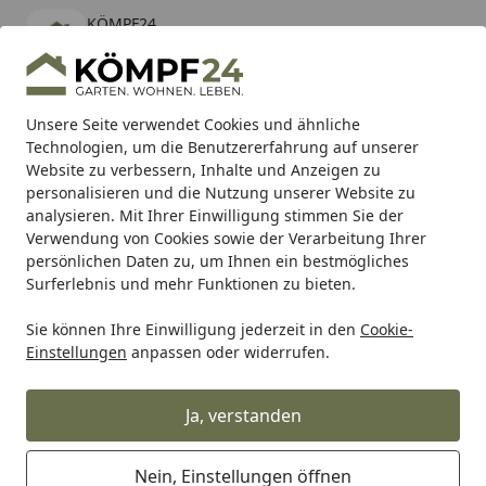
KÖMPF24
Öffnen
Banner schließen
KÖMPF24
kostenlos - Im App Store
Alle Produkte
Mein Konto
Wunschl
Eink
Unsere Seite verwendet Cookies und ähnliche
Technologien, um die Benutzererfahrung auf unserer
Hotline
4,81
/ 5
Suchen
Website zu verbessern, Inhalte und Anzeigen zu
personalisieren und die Nutzung unserer Website zu
analysieren. Mit Ihrer Einwilligung stimmen Sie der
Karibu Pools inkl. gratis Sandfilteranlage & Pool-
Verwendung von Cookies sowie der Verarbeitung Ihrer
Starterset (Gesamtwert bis 468,99€)
persönlichen Daten zu, um Ihnen ein bestmögliches
Surferlebnis und mehr Funktionen zu bieten.
Sie können Ihre Einwilligung jederzeit in den
Cookie-
Metabo
Metabo Maschinen
Metabo Trennen & Schleifen
Einstellungen
anpassen oder widerrufen.
Startseite
Metabo Winkelschleifer WEV 850-
125
Ja, verstanden
Nein, Einstellungen öffnen