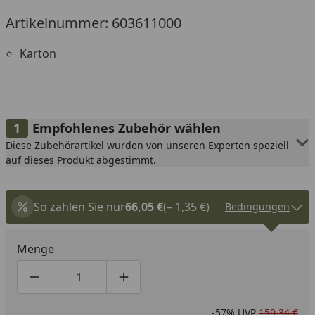
Artikelnummer: 603611000
Karton
Empfohlenes Zubehör wählen
Diese Zubehörartikel wurden von unseren Experten speziell
auf dieses Produkt abgestimmt.
So zahlen Sie nur
66,05 €
(– 1,35 €)
Bedingungen
Menge
Produktmenge um eins verringern
Produktmenge manuell eingeben
Produktmenge um eins erhöhen
-57%
UVP
159,34 €