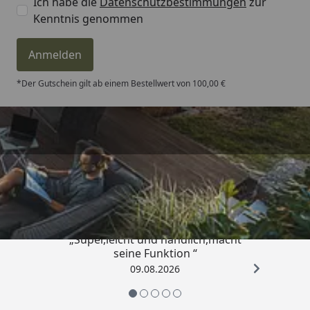
Ich habe die
Datenschutzbestimmungen
zur
Kenntnis genommen
Anmelden
*Der Gutschein gilt ab einem Bestellwert von 100,00 €
Trusted Shops
4,81
/ 5
„Super,leicht und handlich,macht
seine Funktion “
09.08.2026