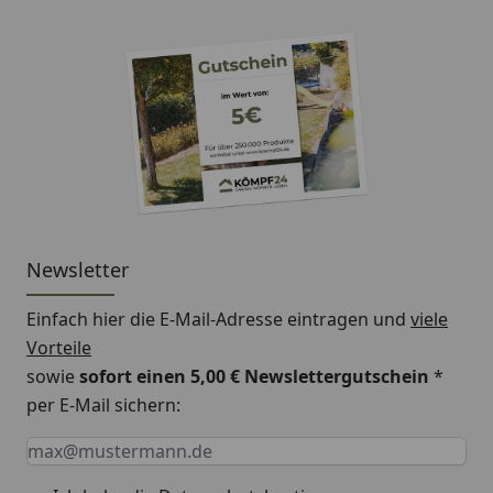
Newsletter
Einfach hier die E-Mail-Adresse eintragen und
viele
Vorteile
sowie
sofort einen 5,00 € Newslettergutschein
*
per E-Mail sichern:
Keine Eingabe erforderlich
Eingabe erforderlich
E-Mail *