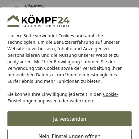
KÖMPF24
Öffnen
Banner schließen
KÖMPF24
kostenlos - Im App Store
Alle Produkte
Mein Konto
Wunschl
Eink
Unsere Seite verwendet Cookies und ähnliche
Technologien, um die Benutzererfahrung auf unserer
Hotline
4,81
/ 5
Suchen
Website zu verbessern, Inhalte und Anzeigen zu
personalisieren und die Nutzung unserer Website zu
analysieren. Mit Ihrer Einwilligung stimmen Sie der
Karibu Pools inkl. gratis Sandfilteranlage & Pool-
Verwendung von Cookies sowie der Verarbeitung Ihrer
Starterset (Gesamtwert bis 468,99€)
persönlichen Daten zu, um Ihnen ein bestmögliches
Surferlebnis und mehr Funktionen zu bieten.
Gartenhaus
Zubehör
Dachschindeln für Gartenhäuser
Sie können Ihre Einwilligung jederzeit in den
Cookie-
Startseite
Einstellungen
anpassen oder widerrufen.
Dachschindeln für Gartenhäuser
Ja, verstanden
Ihre Artikelübersicht
Nein, Einstellungen öffnen