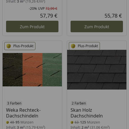
Inhalt:
3 m²
(19,26 €/m²)
-20%
UVP
72,99 €
Rabatt in Prozent
Ursprünglicher Preis
57,79 €
55,78 €
Aktueller Preis
Akt
Zum Produkt
Zum Produkt
Plus-Produkt
Plus-Produkt
3 Farben
2 Farben
Weka Rechteck-
Skan Holz
Dachschindeln
Dachschindeln
48
95
Münzen
63
125
Münzen
Inhalt:
3 m²
(15,79 €/m²)
Inhalt:
2 m²
(31,06 €/m²)