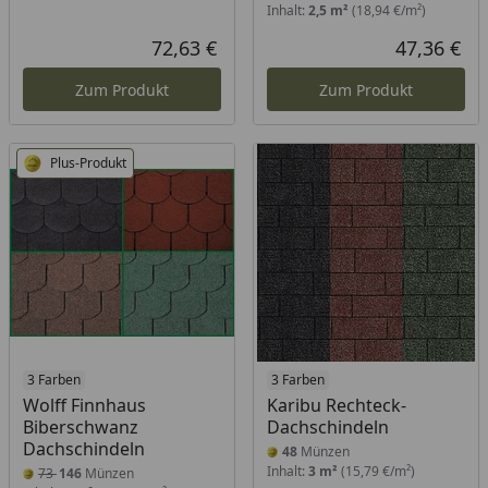
Inhalt:
2,5 m²
(18,94 €/m²)
72,63 €
47,36 €
Aktueller Preis
Akt
Zum Produkt
Zum Produkt
Plus-Produkt
3 Farben
3 Farben
Wolff Finnhaus
Karibu Rechteck-
Biberschwanz
Dachschindeln
Dachschindeln
48
Münzen
Inhalt:
3 m²
(15,79 €/m²)
73
146
Münzen