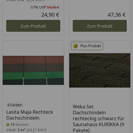
-57%
UVP
59,00 €
Rabatt in Prozent
Ursprünglicher Preis
24,90 €
47,36 €
Aktueller Preis
Akt
Zum Produkt
Zum Produkt
Plus-Produkt
4 Farben
Weka Set
Lasita Maja Rechteck
Dachschindeln
Dachschindeln
rechteckig schwarz für
Saunahaus KURIKKA (9
73
Münzen
Pakete)
Inhalt:
3 m²
(24,21 €/m²)