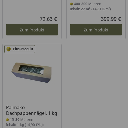
400
800
Münzen
Inhalt:
27 m²
(14,81 €/m²)
72,63 €
399,99 €
Aktueller Preis
Akt
Zum Produkt
Zum Produkt
Plus-Produkt
Palmako
Dachpappennägel, 1 kg
15
30
Münzen
Inhalt:
1 kg
(14,90 €/kg)