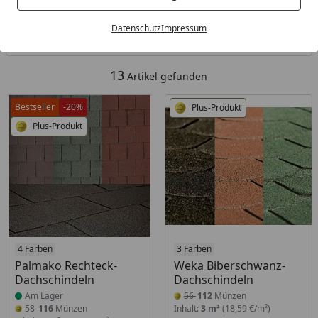
Kategorien
Datenschutz
Impressum
Filter / Sortierung
13
Artikel gefunden
Bestseller
-20%
Plus-Produkt
Plus-Produkt
Produkt am Lager
4 Farben
3 Farben
Palmako Rechteck-
Weka Biberschwanz-
Dachschindeln
Dachschindeln
Am Lager
56
112
Münzen
58
116
Münzen
Inhalt:
3 m²
(18,59 €/m²)