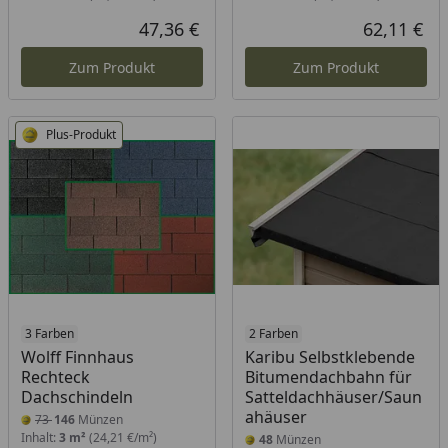
47,36 €
62,11 €
Aktueller Preis
Akt
Zum Produkt
Zum Produkt
Plus-Produkt
3 Farben
2 Farben
Wolff Finnhaus
Karibu Selbstklebende
Rechteck
Bitumendachbahn für
Dachschindeln
Satteldachhäuser/Saun
ahäuser
73
146
Münzen
Inhalt:
3 m²
(24,21 €/m²)
48
Münzen