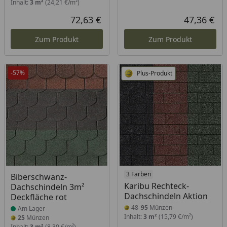
Inhalt:
3 m²
(24,21 €/m²)
72,63 €
47,36 €
Aktueller Preis
Akt
Zum Produkt
Zum Produkt
-57%
Plus-Produkt
Produkt am Lager
3 Farben
Biberschwanz-
Karibu Rechteck-
Dachschindeln 3m²
Dachschindeln Aktion
Deckfläche rot
48
95
Münzen
Am Lager
Inhalt:
3 m²
(15,79 €/m²)
25
Münzen
Inhalt:
3 m²
(8,30 €/m²)