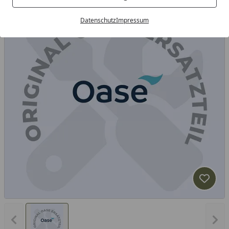
Datenschutz
Impressum
Produk
Vorheriges Bild anzeigen
Näc