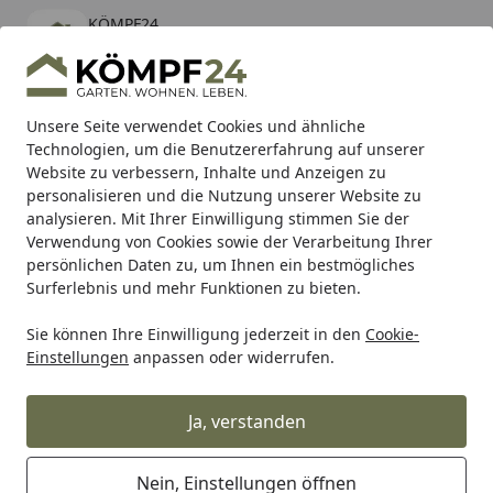
KÖMPF24
Öffnen
Banner schließen
KÖMPF24
kostenlos - Im App Store
Alle Produkte
Mein Konto
Wunschl
Eink
Unsere Seite verwendet Cookies und ähnliche
Technologien, um die Benutzererfahrung auf unserer
Hotline
4,81
/ 5
Suchen
Website zu verbessern, Inhalte und Anzeigen zu
personalisieren und die Nutzung unserer Website zu
analysieren. Mit Ihrer Einwilligung stimmen Sie der
Karibu Pools inkl. gratis Sandfilteranlage & Pool-
Verwendung von Cookies sowie der Verarbeitung Ihrer
Starterset (Gesamtwert bis 468,99€)
persönlichen Daten zu, um Ihnen ein bestmögliches
Surferlebnis und mehr Funktionen zu bieten.
Sie können Ihre Einwilligung jederzeit in den
Cookie-
Teich
Teichfilter
Modulfilter für den Teich & Trommelfilte
Einstellungen
anpassen oder widerrufen.
Startseite
Oase ProfiClear Premium
Trommelfilter TF-L gepumpt EGC
Ja, verstanden
Nein, Einstellungen öffnen