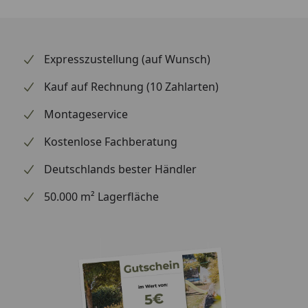
Das Wichtigste auf einen Blick:
Expresszustellung (auf Wunsch)
– Filterleistung bis 60 µm
Kauf auf Rechnung (10 Zahlarten)
– Vollautomatische Selbstreinigung (Trommelfilter
Modul)
Montageservice
– Geeignet für Teiche bis max. 260 m³
Kostenlose Fachberatung
– Wasserdichtes Mikrokontroller-System zur
Deutschlands bester Händler
Überwachung und Steuerung der Funktionen
– Werkzeuglose Entnahme einzelner Siebelemente
50.000 m² Lagerfläche
– Freilauffunktion ermöglicht einfachen Zugang zur
Trommel
– Unvergleichbar leise
– Integrierte Qualitäts-Hochdruckpumpe zur
Spülung der Trommel