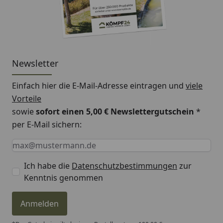
– Durchflussleistung bis 25 m³/h
– Anschlussmöglichkeiten an das Easy Garden
Control System (EGC)
– Sicherheitsniveauschalter unterbindet
Newsletter
Blockierung durch Schmutzpartikel
Einfach hier die E-Mail-Adresse eintragen und
viele
– 2'' Eingänge mit Rückschlagklappe ermöglichen
Vorteile
Anschluss weiterer Pumpen
sowie
sofort einen 5,00 € Newslettergutschein
*
– Einzigartige Filterleistung mit innovativen
per E-Mail sichern:
Kontrollfunktionen
Keine Eingabe erforderlich
Eingabe erforderlich
E-Mail *
– Schad- und Nährstoffabbau durch Filtermedien
(Moving Bed)
Ich habe die
Datenschutzbestimmungen
zur
Kenntnis genommen
– Flexible Anpassung des Filtersystems an
verschiedene Anforderungen (Individual Modul)
Anmelden
– Einzigartiges Preis- Leistungsverhältnis