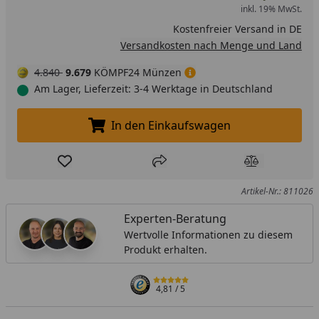
inkl. 19% MwSt.
Kostenfreier Versand in DE
Versandkosten nach Menge und Land
4.840
9.679
KÖMPF24 Münzen
Am Lager, Lieferzeit: 3-4 Werktage in Deutschland
In den Einkaufswagen
In den Einkaufswagen legen
Produkt zur Wunschliste hinzufügen
Teilen
Produkt Ver
Artikel-Nr.: 811026
Experten-Beratung
Wertvolle Informationen zu diesem
Produkt erhalten.
4,81
/ 5