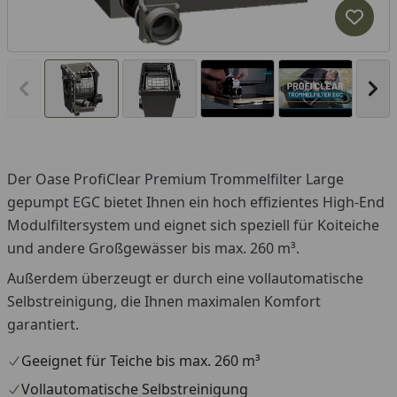
Produk
Vorheriges Bild anzeigen
Näc
Der Oase ProfiClear Premium Trommelfilter Large
You
gepumpt EGC bietet Ihnen ein hoch effizientes High-End
Modulfiltersystem und eignet sich speziell für Koiteiche
und andere Großgewässer bis max. 260 m³.
Außerdem überzeugt er durch eine vollautomatische
Selbstreinigung, die Ihnen maximalen Komfort
garantiert.
Geeignet für Teiche bis max. 260 m³
Vollautomatische Selbstreinigung