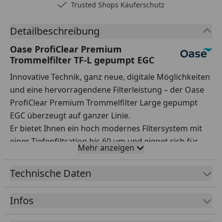
Trusted Shops Käuferschutz
Detailbeschreibung
Oase ProfiClear Premium
Trommelfilter TF-L gepumpt EGC
Innovative Technik, ganz neue, digitale Möglichkeiten
und eine hervorragendene Filterleistung – der Oase
ProfiClear Premium Trommelfilter Large gepumpt
EGC überzeugt auf ganzer Linie.
Er bietet Ihnen ein hoch modernes Filtersystem mit
einer Tiefenfiltration bis 60 µm und eignet sich für
Mehr anzeigen
Teiche bis zu 260 m³. Die Durchflussleistung beträgt
bis zu 25 m³/h. Die innovative Steuerung des
Technische Daten
Trommelfilters übernimmt die vollständige
Selbstreinigung.
Infos
Ein outdoortaugliches und wasserdichtes