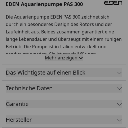
EDEN Aquarienpumpe PAS 300
Die Aquarienpumpe EDEN PAS 300 zeichnet sich
durch ein besonderes Design des Rotors und der
Laufeinheit aus. Beides zusammen garantiert eine
lange Lebensdauer und überzeugt mit einem ruhigen
Betrieb. Die Pumpe ist in Italien entwickelt und
produziert worden. Sie ist speziell für den
Mehr anzeigen
Unterwassereinsatz konstruiert und damit ideal zur
Filterung und Wasserzirkulation geeignet. Dank des
Das Wichtigste auf einen Blick
thermischen Überlastungsschutzes läuft die Pumpe
im störungsfreien Dauerbetrieb. Die
Technische Daten
Durchflussmenge der EDEN PAS 300 lässt sich zudem
stufenlos regeln. Für einen sicheren Stand sorgen die
Garantie
im Lieferumfang enthaltenen Saugnäpfe.
Hersteller