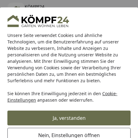
KÖMPF24
Öffnen
Banner schließen
KÖMPF24
kostenlos - Im App Store
Alle Produkte
Mein Konto
Wunschl
Eink
Unsere Seite verwendet Cookies und ähnliche
Technologien, um die Benutzererfahrung auf unserer
Hotline
4,81
/ 5
Suchen
Website zu verbessern, Inhalte und Anzeigen zu
personalisieren und die Nutzung unserer Website zu
analysieren. Mit Ihrer Einwilligung stimmen Sie der
Karibu Pools inkl. gratis Sandfilteranlage & Pool-
Verwendung von Cookies sowie der Verarbeitung Ihrer
Starterset (Gesamtwert bis 468,99€)
persönlichen Daten zu, um Ihnen ein bestmögliches
Surferlebnis und mehr Funktionen zu bieten.
Sie können Ihre Einwilligung jederzeit in den
Cookie-
Wohnen & Haushalt
Wohndekoration
Deko Aquarien & 
Einstellungen
anpassen oder widerrufen.
Startseite
EDEN Aquarienpumpe PAS 300
Ja, verstanden
Nein, Einstellungen öffnen