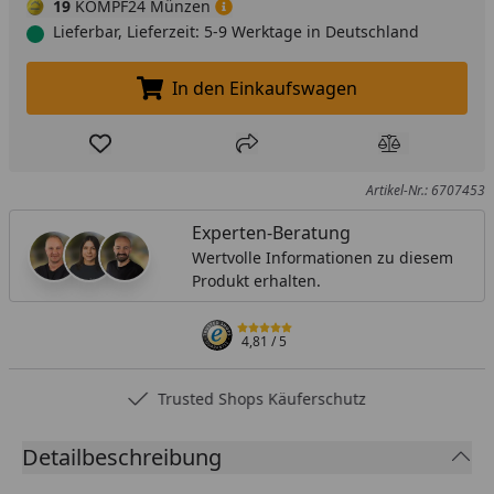
19
KÖMPF24 Münzen
Lieferbar, Lieferzeit: 5-9 Werktage in Deutschland
In den Einkaufswagen
In den Einkaufswagen legen
Produkt zur Wunschliste hinzufügen
Teilen
Produkt Ver
Artikel-Nr.: 6707453
Experten-Beratung
Wertvolle Informationen zu diesem
Produkt erhalten.
4,81
/ 5
Trusted Shops Käuferschutz
Detailbeschreibung