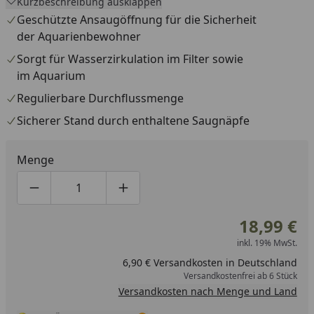
Kurzbeschreibung ausklappen
Sie ist speziell für den Unterwassereinsatz konstruiert
Geschützte Ansaugöffnung für die Sicherheit
und damit ideal zur Filterung und Wasserzirkulation
der Aquarienbewohner
geeignet. Dank des thermischen Überlastungsschutzes
Sorgt für Wasserzirkulation im Filter sowie
läuft die Pumpe im störungsfreien Dauerbetrieb. Die
im Aquarium
Durchflussmenge der EDEN PAS 300 lässt sich zudem
Regulierbare Durchflussmenge
stufenlos regeln. Für einen sicheren Stand sorgen die im
Lieferumfang enthaltenen Saugnäpfe.
Sicherer Stand durch enthaltene Saugnäpfe
Menge
Produktmenge um eins verringern
Produktmenge manuell eingeben
Produktmenge um eins erhöhen
18,99 €
inkl. 19% MwSt.
6,90 € Versandkosten in Deutschland
Versandkostenfrei ab 6 Stück
Versandkosten nach Menge und Land