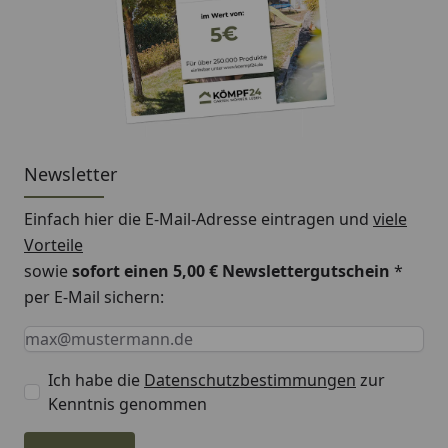
Newsletter
Einfach hier die E-Mail-Adresse eintragen und
viele
Vorteile
sowie
sofort einen 5,00 € Newslettergutschein
*
per E-Mail sichern:
Keine Eingabe erforderlich
Eingabe erforderlich
E-Mail *
Ich habe die
Datenschutzbestimmungen
zur
Kenntnis genommen