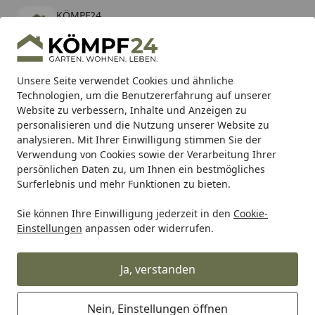
KÖMPF24
Öffnen
Banner schließen
KÖMPF24
kostenlos - Im App Store
Alle Produkte
Mein Konto
Wunschl
Eink
Unsere Seite verwendet Cookies und ähnliche
Technologien, um die Benutzererfahrung auf unserer
Hotline
4,81
/ 5
Suchen
Website zu verbessern, Inhalte und Anzeigen zu
personalisieren und die Nutzung unserer Website zu
analysieren. Mit Ihrer Einwilligung stimmen Sie der
Karibu Pools inkl. gratis Sandfilteranlage & Pool-
Verwendung von Cookies sowie der Verarbeitung Ihrer
Starterset (Gesamtwert bis 468,99€)
persönlichen Daten zu, um Ihnen ein bestmögliches
Surferlebnis und mehr Funktionen zu bieten.
Sie können Ihre Einwilligung jederzeit in den
Cookie-
Zaun
Sichtschutzzaun
Bambus Sichtschutz Zäune
Bam
Einstellungen
anpassen oder widerrufen.
Startseite
BambusBASIS Seitliches
Rahmenprofil Edelstahl
Ja, verstanden
Nein, Einstellungen öffnen