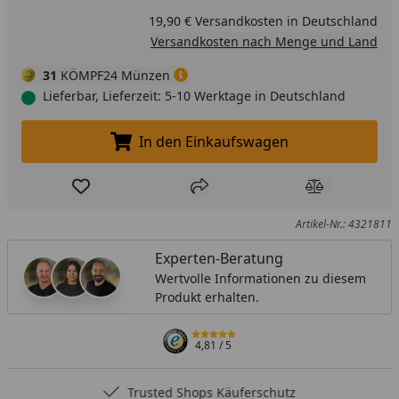
19,90 € Versandkosten in Deutschland
Versandkosten nach Menge und Land
31
KÖMPF24 Münzen
Lieferbar, Lieferzeit: 5-10 Werktage in Deutschland
In den Einkaufswagen
In den Einkaufswagen legen
Produkt zur Wunschliste hinzufügen
Teilen
Produkt Ver
Artikel-Nr.: 4321811
Experten-Beratung
Wertvolle Informationen zu diesem
Produkt erhalten.
4,81
/ 5
Trusted Shops Käuferschutz