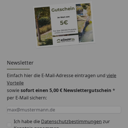
Newsletter
Einfach hier die E-Mail-Adresse eintragen und
viele
Vorteile
sowie
sofort einen 5,00 € Newslettergutschein
*
per E-Mail sichern:
Keine Eingabe erforderlich
Eingabe erforderlich
E-Mail *
Ich habe die
Datenschutzbestimmungen
zur