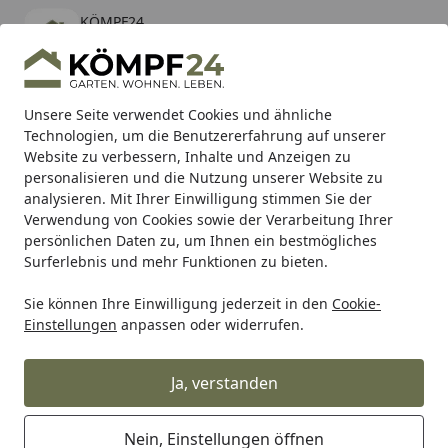
KÖMPF24
Öffnen
Banner schließen
KÖMPF24
kostenlos - Im App Store
Alle Produkte
Mein Konto
Wunschl
Eink
Unsere Seite verwendet Cookies und ähnliche
Technologien, um die Benutzererfahrung auf unserer
Hotline
4,81
/ 5
Suchen
Website zu verbessern, Inhalte und Anzeigen zu
personalisieren und die Nutzung unserer Website zu
analysieren. Mit Ihrer Einwilligung stimmen Sie der
Karibu Pools inkl. gratis Sandfilteranlage & Pool-
Verwendung von Cookies sowie der Verarbeitung Ihrer
Starterset (Gesamtwert bis 468,99€)
persönlichen Daten zu, um Ihnen ein bestmögliches
Surferlebnis und mehr Funktionen zu bieten.
Sie können Ihre Einwilligung jederzeit in den
Cookie-
Zaun
Sichtschutzzaun
Bambus Sichtschutz Zäune
Bam
Einstellungen
anpassen oder widerrufen.
Startseite
BambusBASIS Nietenzange
Ja, verstanden
Nein, Einstellungen öffnen