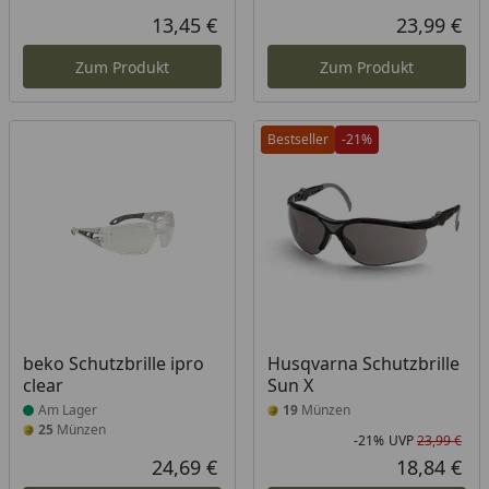
13,45 €
23,99 €
Aktueller Preis
Akt
Zum Produkt
Zum Produkt
Bestseller
-21%
Produkt am Lager
beko Schutzbrille ipro
Husqvarna Schutzbrille
clear
Sun X
Am Lager
19
Münzen
25
Münzen
-21%
UVP
23,99 €
Rab
Urs
24,69 €
18,84 €
Aktueller Preis
Akt