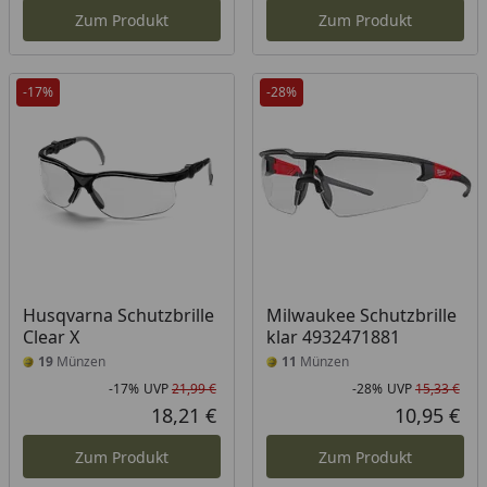
Zum Produkt
Zum Produkt
-17%
-28%
Husqvarna Schutzbrille
Milwaukee Schutzbrille
Clear X
klar 4932471881
19
Münzen
11
Münzen
-17%
UVP
21,99 €
-28%
UVP
15,33 €
Rabatt in Prozent
Ursprünglicher Preis
Rab
Urs
18,21 €
10,95 €
Aktueller Preis
Akt
Zum Produkt
Zum Produkt