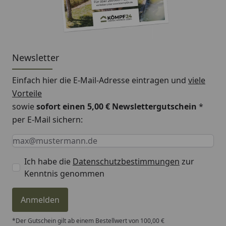
Newsletter
Einfach hier die E-Mail-Adresse eintragen und
viele
Vorteile
sowie
sofort einen 5,00 € Newslettergutschein
*
per E-Mail sichern:
Keine Eingabe erforderlich
Eingabe erforderlich
E-Mail *
Ich habe die
Datenschutzbestimmungen
zur
Kenntnis genommen
Anmelden
*Der Gutschein gilt ab einem Bestellwert von 100,00 €