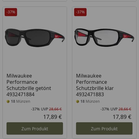
-37%
-37%
Milwaukee
Milwaukee
Performance
Performance
Schutzbrille getönt
Schutzbrille klar
4932471884
4932471883
18
Münzen
18
Münzen
-37%
UVP
28,66 €
-37%
UVP
28,66 €
Rabatt in Prozent
Ursprünglicher Preis
Rab
Urs
17,89 €
17,89 €
Aktueller Preis
Akt
Zum Produkt
Zum Produkt