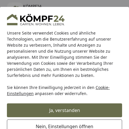
KÖMPF24
Öffnen
Banner schließen
KÖMPF24
kostenlos - Im App Store
Alle Produkte
Mein Konto
Wunschl
Eink
Unsere Seite verwendet Cookies und ähnliche
Technologien, um die Benutzererfahrung auf unserer
Hotline
4,81
/ 5
Suchen
Website zu verbessern, Inhalte und Anzeigen zu
personalisieren und die Nutzung unserer Website zu
analysieren. Mit Ihrer Einwilligung stimmen Sie der
Karibu Pools inkl. gratis Sandfilteranlage & Pool-
Verwendung von Cookies sowie der Verarbeitung Ihrer
Starterset (Gesamtwert bis 468,99€)
persönlichen Daten zu, um Ihnen ein bestmögliches
Surferlebnis und mehr Funktionen zu bieten.
Arbeitskleidung
Schutzausrüstung & Werkzeughalter
Sc
Sie können Ihre Einwilligung jederzeit in den
Cookie-
Startseite
Einstellungen
anpassen oder widerrufen.
Schutzbrille
Ja, verstanden
Ihre Artikelübersicht
Nein, Einstellungen öffnen