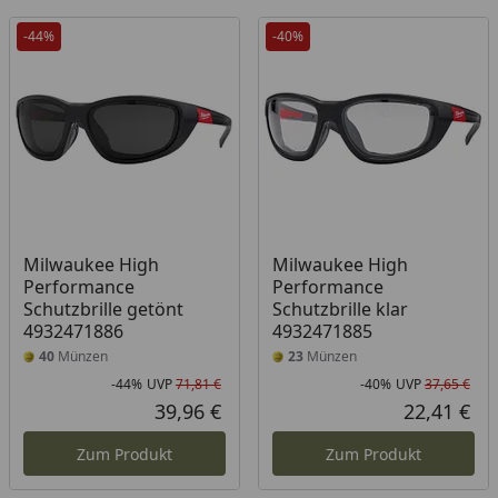
-44%
-40%
Milwaukee High
Milwaukee High
Performance
Performance
Schutzbrille getönt
Schutzbrille klar
4932471886
4932471885
40
Münzen
23
Münzen
-44%
UVP
71,81 €
-40%
UVP
37,65 €
Rabatt in Prozent
Ursprünglicher Preis
Rab
Urs
39,96 €
22,41 €
Aktueller Preis
Akt
Zum Produkt
Zum Produkt