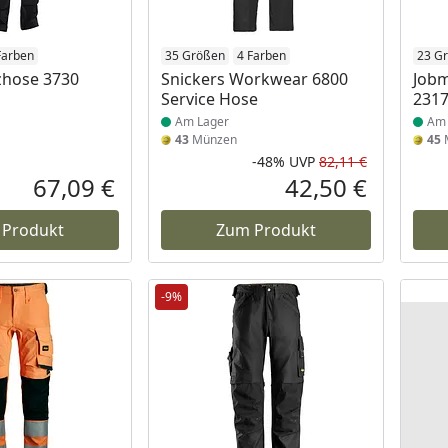
 Lager
Farben
Produkt am Lager
35 Größen
4 Farben
Prod
23 G
zhose 3730
Snickers Workwear 6800
Jobm
Service Hose
231
Am Lager
Am 
43
Münzen
45
-48%
UVP
82,11 €
Rabatt in 
Ursprüngli
67,09 €
42,50 €
Aktueller Preis
Aktueller P
 Produkt
Zum Produkt
-9%