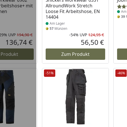
orkwear 6902
Snickers Workwear 6351
Job
rbeitshose+ mit
AllroundWork Stretch
chen
Loose Fit Arbeitshose, EN
Am 
14404
39
Am Lager
57
Münzen
-29%
UVP
194,90 €
-54%
UVP
124,95 €
Rabatt in Prozent
Ursprünglicher Preis
Rabatt in 
Ursprüngli
136,74 €
56,50 €
Aktueller Preis
Aktueller P
 Produkt
Zum Produkt
-51%
-46%