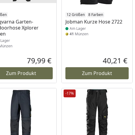
ukt am Lager
ößen
Produkt am Lager
12 Größen
8 Farben
varna Garten-
Jobman Kurze Hose 2722
oorhose Xplorer
Am Lager
ren
41
Münzen
Lager
Münzen
Prozent
cher Preis
79,99 €
40,21 €
reis
Aktueller Preis
Akt
Zum Produkt
Zum Produkt
-17%