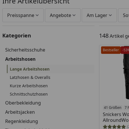
Ihre Artikelübersicht
Preisspanne
Angebote
Am Lager
So
148
Kategorien
Artikel 
Sicherheitsschuhe
Bestseller
-53
Arbeitshosen
Lange Arbeitshosen
Latzhosen & Overalls
Kurze Arbeitshosen
Schnittschutzhosen
Oberbekleidung
Produkt am
41 Größen
7 
Arbeitsjacken
Snickers W
AllroundWor
Regenkleidung
(