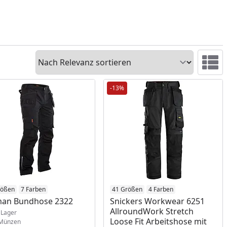
Sortieren
Ansicht 
-13%
ukt am Lager
rößen
7 Farben
Produkt am Lager
41 Größen
4 Farben
man Bundhose 2322
Snickers Workwear 6251
AllroundWork Stretch
Lager
Loose Fit Arbeitshose mit
Münzen