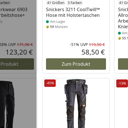
 Lager
Farben
Produkt am Lager
41 Größen
3 Farben
Prod
41 G
orkwear 6903
Snickers 3211 CoolTwill™
Snic
rbeitshose+
Hose mit Holstertaschen
Allr
Arbe
1)
Am Lager
Knie
59
Münzen
Am 
55
-28%
UVP
171,90 €
-51%
UVP
119,50 €
Rabatt in Prozent
Ursprünglicher Preis
Rabatt in 
Ursprüngli
123,20 €
58,50 €
Aktueller Preis
Aktueller P
 Produkt
Zum Produkt
-45%
-13%