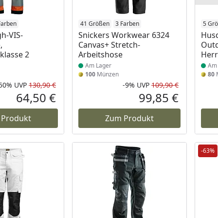
 Lager
Farben
Produkt am Lager
41 Größen
3 Farben
Prod
5 Gr
gh-VIS-
Snickers Workwear 6324
Husq
,
Canvas+ Stretch-
Outd
klasse 2
Arbeitshose
Her
Am Lager
Am 
100
Münzen
80
-50%
UVP
130,90 €
-9%
UVP
109,90 €
Rabatt in Prozent
Ursprünglicher Preis
Rabatt in 
Ursprüngli
64,50 €
99,85 €
Aktueller Preis
Aktueller P
 Produkt
Zum Produkt
-63%