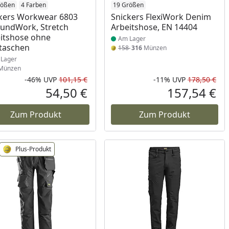
ukt am Lager
rößen
4 Farben
Produkt am Lager
19 Größen
kers Workwear 6803
Snickers FlexiWork Denim
oundWork, Stretch
Arbeitshose, EN 14404
itshose ohne
Am Lager
taschen
158
316
Münzen
Lager
Münzen
-46%
UVP
101,15 €
-11%
UVP
178,50 €
Prozent
cher Preis
Rabatt in Prozent
Ursprünglicher Preis
Rab
Urs
54,50 €
157,54 €
reis
Aktueller Preis
Akt
Zum Produkt
Zum Produkt
Plus-Produkt