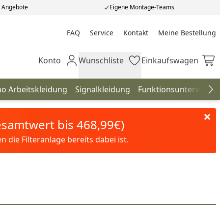
e Angebote
Eigene Montage-Teams
FAQ
Service
Kontakt
Meine Bestellung
Meine Bestellung
Konto
Wunschliste
Einkaufswagen
Mein Konto
Wunschliste
Einkaufswagen
o Arbeitskleidung
Signalkleidung
Funktionsunterwäsch
Na
Gesamtwert bis 468,99€)
die Filteranlage bereits dabei ist.