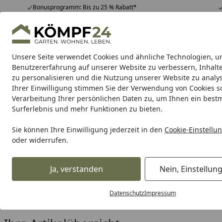
Bonusprogramm: Bis zu 25 % Rabatt*
Hotline
07051 / 9 22 22
4,81
/ 5
Mo-Fr. 8-16 Uhr
25.967 Bewertungen
Unsere Seite verwendet Cookies und ähnliche Technologien, u
Alle Produkte
Highlights
Tipps & Tricks
Alle Produkte
Benutzererfahrung auf unserer Website zu verbessern, Inhalt
zu personalisieren und die Nutzung unserer Website zu analys
Ihrer Einwilligung stimmen Sie der Verwendung von Cookies s
Arbeitskleidung
Sicherheitsschuhe
Arbeitshosen
Verarbeitung Ihrer persönlichen Daten zu, um Ihnen ein best
Surferlebnis und mehr Funktionen zu bieten.
Karibu Pools inkl. gra
Sie können Ihre Einwilligung jederzeit in den
Cookie-Einstellu
oder widerrufen.
Dein Traumpool im Sorglos-Paket: F
Ja, verstanden
Nein, Einstellun
Arbeitskleidung
Arbeitshosen
Lange Arbeitshosen
Startseite
Lange Arbeitshosen
Datenschutz
Impressum