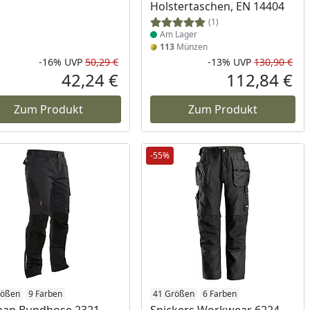
Holstertaschen, EN 14404
(1)
Am Lager
113
Münzen
-16%
UVP
50,29 €
-13%
UVP
130,90 €
Prozent
cher Preis
Rabatt in Prozent
Ursprünglicher Preis
Rab
Urs
42,24 €
112,84 €
reis
Aktueller Preis
Akt
Zum Produkt
Zum Produkt
-55%
ukt am Lager
rößen
9 Farben
Produkt am Lager
41 Größen
6 Farben