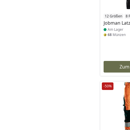
Produkt am
12 Größen
8 
Jobman Lat
Am Lager
68
Münzen
Zum
-50%