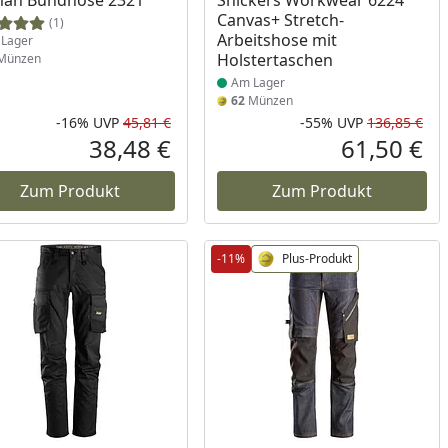
man Bundhose 2321
Snickers Workwear 6224
Canvas+ Stretch-
(1)
Arbeitshose mit
Lager
Holstertaschen
Münzen
Am Lager
62
Münzen
-16%
UVP
45,81 €
-55%
UVP
136,85 €
Prozent
cher Preis
Rabatt in Prozent
Ursprünglicher Preis
Rab
Urs
38,48 €
61,50 €
reis
Aktueller Preis
Akt
Zum Produkt
Zum Produkt
-11%
Plus-Produkt