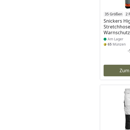
Produkt am
35 Größen
2 
Snickers Hi
Stretchhose
Warnschutz
Am Lager
65
Münzen
Zum