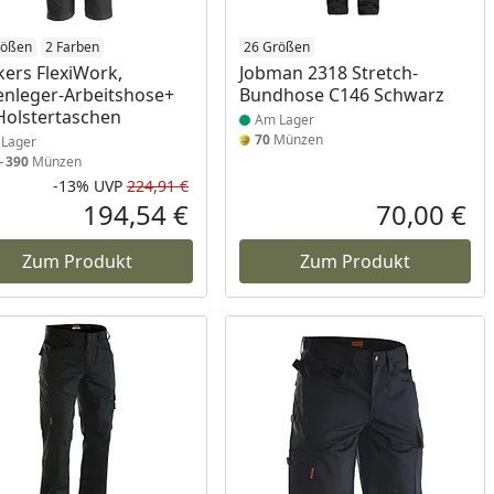
ukt am Lager
rößen
2 Farben
Produkt am Lager
26 Größen
kers FlexiWork,
Jobman 2318 Stretch-
nleger-Arbeitshose+
Bundhose C146 Schwarz
Holstertaschen
Am Lager
70
Münzen
Lager
5
390
Münzen
-13%
UVP
224,91 €
Prozent
cher Preis
Rabatt in Prozent
Ursprünglicher Preis
194,54 €
70,00 €
reis
Aktueller Preis
Akt
Zum Produkt
Zum Produkt