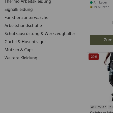
Thermo Arbeitskleidung
Am Lager
59
Münzen
Signalkleidung
Funktionsunterwäsche
Arbeitshandschuhe
Schutzausrüstung & Werkzeughalter
Zum
Gürtel & Hosenträger
Mützen & Caps
-29%
Weitere Kleidung
Produkt am
41 Größen
2 