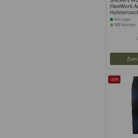
Snickers W
FlexiWork A
Holstertas
Am Lager
137
Münzen
Zum
-28%