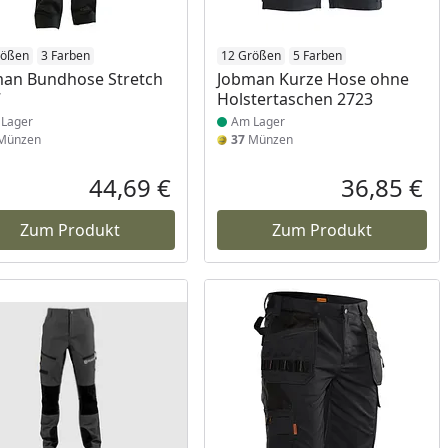
ukt am Lager
rößen
3 Farben
Produkt am Lager
12 Größen
5 Farben
an Bundhose Stretch
Jobman Kurze Hose ohne
7
Holstertaschen 2723
Lager
Am Lager
Münzen
37
Münzen
Prozent
cher Preis
44,69 €
36,85 €
reis
Aktueller Preis
Akt
Zum Produkt
Zum Produkt