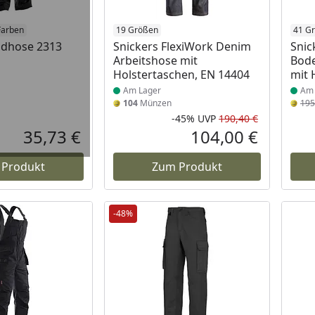
 Lager
Farben
Produkt am Lager
19 Größen
Prod
41 G
dhose 2313
Snickers FlexiWork Denim
Snic
Arbeitshose mit
Bode
Holstertaschen, EN 14404
mit 
Am Lager
Am 
104
Münzen
19
-45%
UVP
190,40 €
Rabatt in 
Ursprüngli
35,73 €
104,00 €
Aktueller Preis
Aktueller P
 Produkt
Zum Produkt
-48%