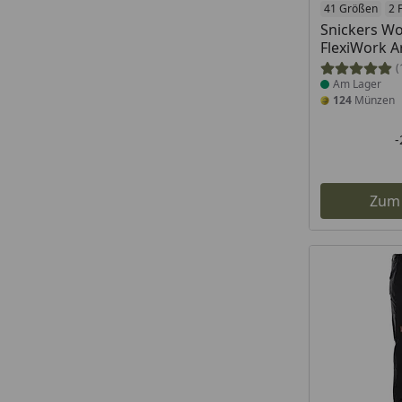
Produkt am
41 Größen
2 
Snickers W
FlexiWork A
(
Am Lager
124
Münzen
Zum