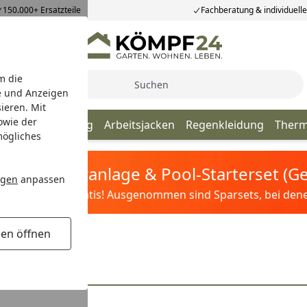
150.000+ Ersatzteile
Fachberatung & individuell
m die
Suche
e und Anzeigen
ieren. Mit
owie der
Oberbekleidung
Arbeitsjacken
Regenkleidung
Therm
mögliches
tis Sandfilteranlage & Pool-Starterset (
ngen
anpassen
ilter&Pflege gratis! Ausgenommen sind Sparsets, bei denen 
gen öffnen