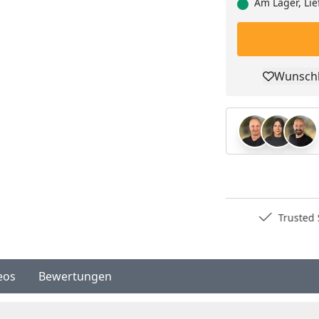
Am Lager, Lie
Wunschl
Pro
Deutschlands bester Händler
Trusted S
eos
Bewertungen