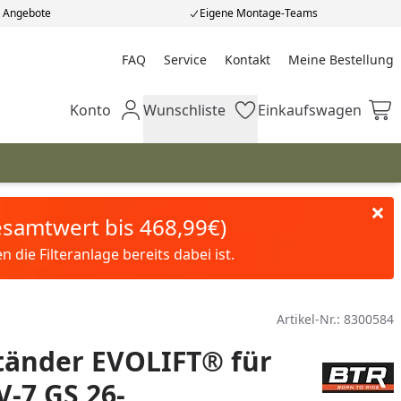
e Angebote
Eigene Montage-Teams
FAQ
Service
Kontakt
Meine Bestellung
Meine Bestellung
Konto
Wunschliste
Einkaufswagen
Mein Konto
Wunschliste
Einkaufswagen
Gesamtwert bis 468,99€)
die Filteranlage bereits dabei ist.
Artikel-Nr.:
8300584
tänder EVOLIFT® für
V-7 GS 26-