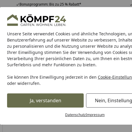
Bonusprogramm: Bis zu 25 % Rabatt*
Hotline
07051 / 9 22 22
4,81
/ 5
Mo-Fr. 8-16 Uhr
25.988 Bewertungen
Unsere Seite verwendet Cookies und ähnliche Technologien, u
Alle Produkte
Highlights
Tipps & Tricks
Alle Produkte
Benutzererfahrung auf unserer Website zu verbessern, Inhalt
zu personalisieren und die Nutzung unserer Website zu analys
Ihrer Einwilligung stimmen Sie der Verwendung von Cookies s
BTR
Reifenmontage
Zentralständer
Montagest
Verarbeitung Ihrer persönlichen Daten zu, um Ihnen ein best
Surferlebnis und mehr Funktionen zu bieten.
Karibu Pools inkl. gra
Sie können Ihre Einwilligung jederzeit in den
Cookie-Einstellu
oder widerrufen.
Dein Traumpool im Sorglos-Paket: F
Ja, verstanden
Nein, Einstellun
BTR Born to Ride
BTR Zentralständer
BTR Zentralständer
Startseite
Datenschutz
Impressum