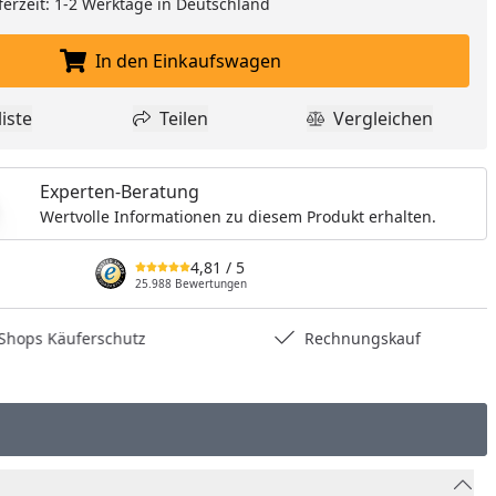
ferzeit: 1-2 Werktage in Deutschland
In den Einkaufswagen
In den Einkaufswagen legen
iste
Teilen
Vergleichen
dukt zur Wunschliste hinzufügen
Teilen
Produkt Vergle
Experten-Beratung
Wertvolle Informationen zu diesem Produkt erhalten.
4,81
/ 5
25.988 Bewertungen
hops Käuferschutz
Rechnungskauf