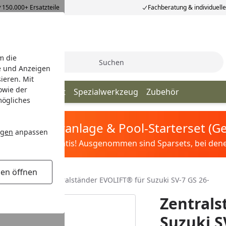
150.000+ Ersatzteile
Fachberatung & individuell
m die
Suche
e und Anzeigen
ieren. Mit
owie der
änder
Transport
Spezialwerkzeug
Zubehör
mögliches
tis Sandfilteranlage & Pool-Starterset (
ngen
anpassen
ilter&Pflege gratis! Ausgenommen sind Sparsets, bei denen 
gen öffnen
 für Suzuki
Zentralständer EVOLIFT® für Suzuki SV-7 GS 26-
Zentrals
Suzuki S