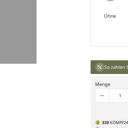
Ohne
So zahlen 
Menge
Produktmen
Pro
339
KÖMPF24