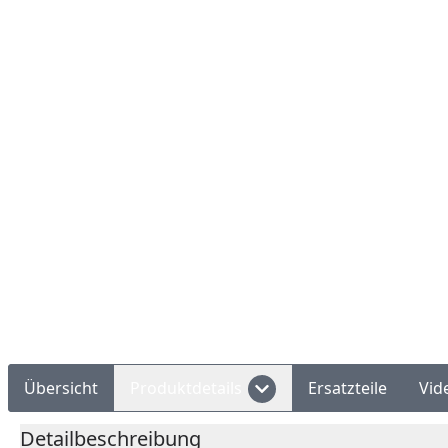
Rechnungskauf
Montageservice
Übersicht
Produktdetails
Ersatzteile
Vid
Detailbeschreibung