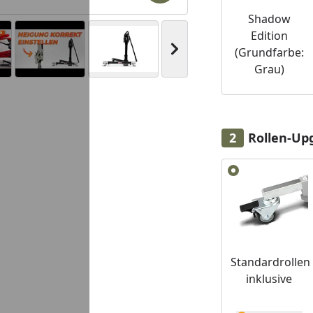
Shadow
Edition
Nächstes Bild anzeigen
(Grundfarbe:
Grau)
Youtube-Video
Youtube-Video
Youtube-Video
Rollen-Upg
Alle anzeigen (2)
Standardrollen
inklusive