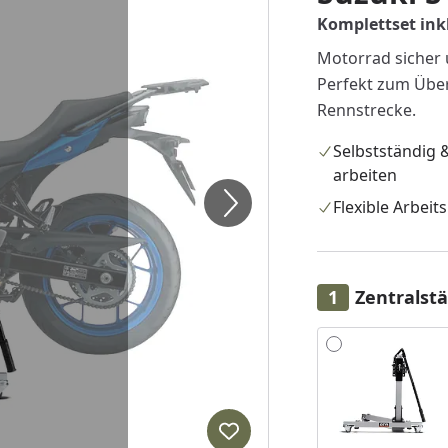
Komplettset inkl
Motorrad sicher 
Perfekt zum Über
Rennstrecke.
Selbstständig &
arbeiten
Flexible Arbeit
Zentralst
Alle anzeigen (2)
Produkt zur Wunschliste hi