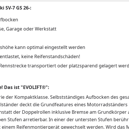
i SV-7 GS 26-:
ufbocken
se, Garage oder Werkstatt
itshöhe kann optimal eingestellt werden
ntlastet, keine Reifenstandschäden!
Rennstrecke transportiert oder platzsparend gelagert wer
! Das ist "EVOLIFT®":
gorie der Kompaktklasse. Selbstständiges Aufbocken des ge
lständer deckt die Grundfeatures eines Motorradständers a
anstatt der Doppelrollen inklusive Bremse am Grundkörper
ben Stufen arretierbar. In einer der untersten Stufen berü
t einem Reifenmontiergerät gewechselt werden. Wird das 