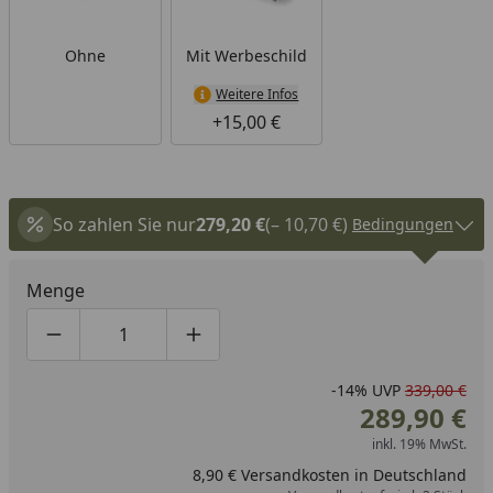
Ohne
Mit Werbeschild
Weitere Infos
+15,00 €
So zahlen Sie nur
279,20 €
(– 10,70 €)
Bedingungen
Menge
Produktmenge um eins verringern
Produktmenge manuell eingeben
Produktmenge um eins erhöhen
-14%
UVP
339,00 €
289,90 €
inkl. 19% MwSt.
8,90 € Versandkosten in Deutschland