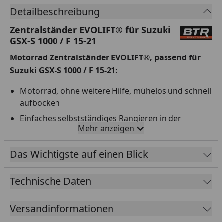
Detailbeschreibung
Zentralständer EVOLIFT® für Suzuki
GSX-S 1000 / F 15-21
Motorrad Zentralständer EVOLIFT®, passend für
Suzuki GSX-S 1000 / F 15-21:
Motorrad, ohne weitere Hilfe, mühelos und schnell
aufbocken
Einfaches selbstständiges Rangieren in der
Mehr anzeigen
Boxengasse, Garage oder Werkstatt
4x doppelt gelagerte Rollen
Das Wichtigste auf einen Blick
Zentralständer ist in 7 Stufen höhenverstellbar;
Arbeitshöhe kann optimal eingestellt werden
Technische Daten
Ideal zum Überwintern; Fahrwerk und Reifen
werden entlastet, keine Reifenstandschäden!
Versandinformationen
Klappmechanismus, Zentralständer kann einfach