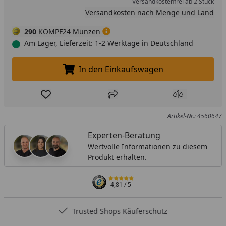
Versandkostenfrei ab 2 Stück
Versandkosten nach Menge und Land
290
KÖMPF24 Münzen
Am Lager, Lieferzeit: 1-2 Werktage in Deutschland
In den Einkaufswagen
In den Einkaufswagen legen
Produkt zur Wunschliste hinzufügen
Teilen
Produkt Ver
Artikel-Nr.: 4560647
Experten-Beratung
Wertvolle Informationen zu diesem
Produkt erhalten.
4,81
/ 5
Trusted Shops Käuferschutz