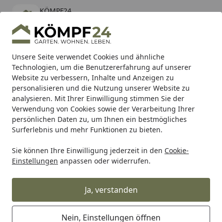
KÖMPF24
Öffnen
Banner schließen
KÖMPF24
kostenlos - Im App Store
Alle Produkte
Mein Konto
Wunschl
Eink
Unsere Seite verwendet Cookies und ähnliche
Technologien, um die Benutzererfahrung auf unserer
Hotline
4,81
/ 5
Suchen
Website zu verbessern, Inhalte und Anzeigen zu
personalisieren und die Nutzung unserer Website zu
analysieren. Mit Ihrer Einwilligung stimmen Sie der
Karibu Pools inkl. gratis Sandfilteranlage & Pool-
Verwendung von Cookies sowie der Verarbeitung Ihrer
Starterset (Gesamtwert bis 468,99€)
persönlichen Daten zu, um Ihnen ein bestmögliches
Surferlebnis und mehr Funktionen zu bieten.
Sie können Ihre Einwilligung jederzeit in den
Cookie-
BTR Born to Ride
BTR Zentralständer
BTR Zentralständer
Einstellungen
anpassen oder widerrufen.
Startseite
Zentralständer EVOLIFT® für Suzuki
GSX-S 1000 / F 15-21
Ja, verstanden
% bis 08.08.2026
Nein, Einstellungen öffnen